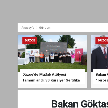
Anasayfa
Gündem
DÜZCE
DÜZC
Düzce'de Mutfak Atölyesi
Bakan 
Tamamlandı: 30 Kursiyer Sertifika
"Terörs
Aldı
Açıkla
Bakan Göktaş’