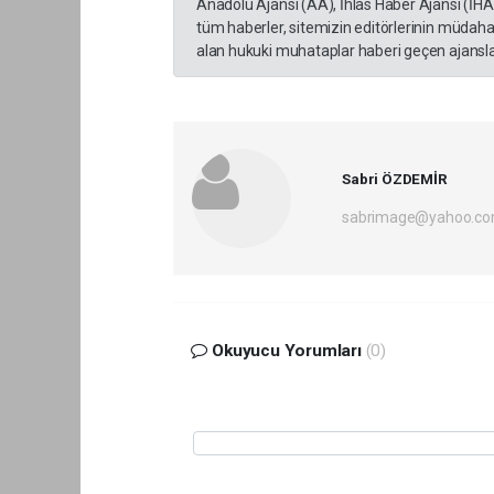
Anadolu Ajansı (AA), İhlas Haber Ajansı (İH
tüm haberler, sitemizin editörlerinin müdaha
alan hukuki muhataplar haberi geçen ajanslar
Sabri ÖZDEMİR
sabrimage@yahoo.c
Okuyucu Yorumları
(0)