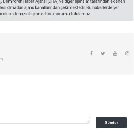
A), Demirören Haber Ajansı (DHA) ve diğer ajanslar tarafından eklenen
lesi olmadan ajans kanallarından çekilmektedir. Bu haberlerde yer
 olup sitemizin hiç bir editörü sorumlu tutulamaz...
om
Gönder