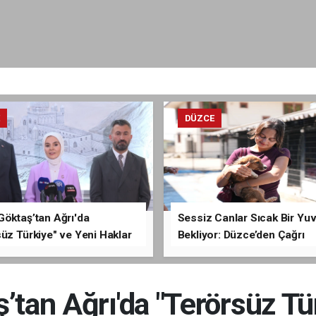
E
DÜZCE
Göktaş’tan Ağrı'da
Sessiz Canlar Sıcak Bir Yu
üz Türkiye" ve Yeni Haklar
Bekliyor: Düzce’den Çağrı
ması
tan Ağrı'da "Terörsüz Tü