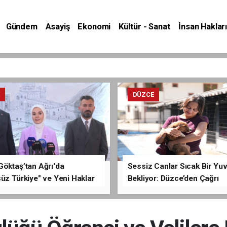
Gündem
Asayiş
Ekonomi
Kültür - Sanat
İnsan Hakları
E
DÜZCE
Göktaş’tan Ağrı'da
Sessiz Canlar Sıcak Bir Yu
üz Türkiye" ve Yeni Haklar
Bekliyor: Düzce’den Çağrı
ması