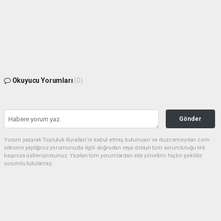
Okuyucu Yorumları
(0)
Gönder
Yorum yazarak Topluluk Kuralları’nı kabul etmiş bulunuyor ve duzcemeydan.com
sitesine yaptığınız yorumunuzla ilgili doğrudan veya dolaylı tüm sorumluluğu tek
başınıza üstleniyorsunuz. Yazılan tüm yorumlardan site yönetimi hiçbir şekilde
sorumlu tutulamaz.