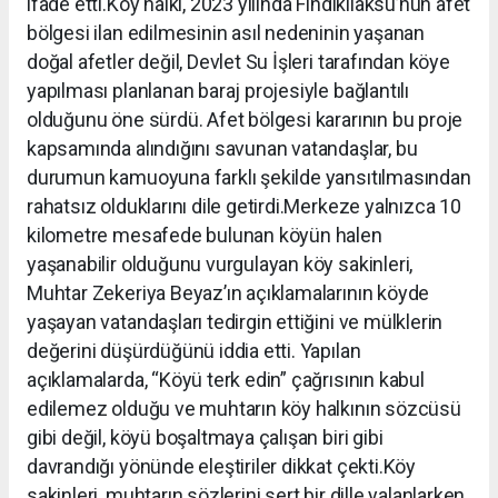
ifade etti.Köy halkı, 2023 yılında Fındıklıaksu’nun afet
bölgesi ilan edilmesinin asıl nedeninin yaşanan
doğal afetler değil, Devlet Su İşleri tarafından köye
yapılması planlanan baraj projesiyle bağlantılı
olduğunu öne sürdü. Afet bölgesi kararının bu proje
kapsamında alındığını savunan vatandaşlar, bu
durumun kamuoyuna farklı şekilde yansıtılmasından
rahatsız olduklarını dile getirdi.Merkeze yalnızca 10
kilometre mesafede bulunan köyün halen
yaşanabilir olduğunu vurgulayan köy sakinleri,
Muhtar Zekeriya Beyaz’ın açıklamalarının köyde
yaşayan vatandaşları tedirgin ettiğini ve mülklerin
değerini düşürdüğünü iddia etti. Yapılan
açıklamalarda, “Köyü terk edin” çağrısının kabul
edilemez olduğu ve muhtarın köy halkının sözcüsü
gibi değil, köyü boşaltmaya çalışan biri gibi
davrandığı yönünde eleştiriler dikkat çekti.Köy
sakinleri, muhtarın sözlerini sert bir dille yalanlarken,