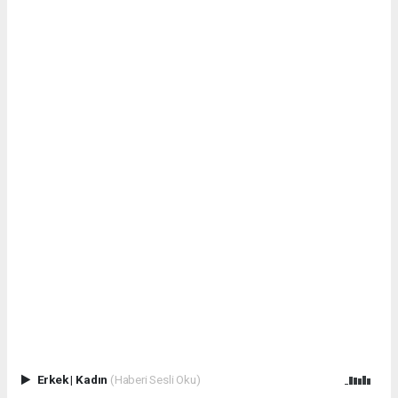
Erkek
|
Kadın
(Haberi Sesli Oku)