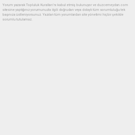
Yorum yazarak Topluluk Kuralları’nı kabul etmiş bulunuyor ve duzcemeydan.com
sitesine yaptığınız yorumunuzla ilgili doğrudan veya dolaylı tüm sorumluluğu tek
başınıza üstleniyorsunuz. Yazılan tüm yorumlardan site yönetimi hiçbir şekilde
sorumlu tutulamaz.