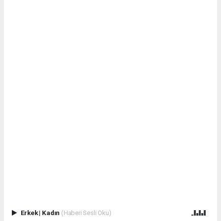
Erkek
|
Kadın
(Haberi Sesli Oku)