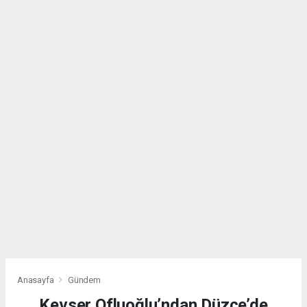
Anasayfa
Gündem
Kevser Ofluoğlu’ndan Düzce’de