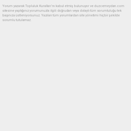
Yorum yazarak Topluluk Kuralları’nı kabul etmiş bulunuyor ve duzcemeydan.com
sitesine yaptığınız yorumunuzla ilgili doğrudan veya dolaylı tüm sorumluluğu tek
başınıza üstleniyorsunuz. Yazılan tüm yorumlardan site yönetimi hiçbir şekilde
sorumlu tutulamaz.