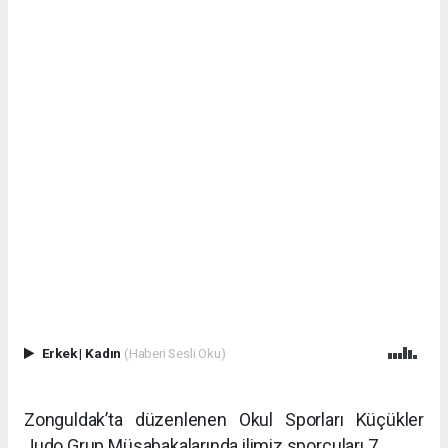
Erkek
|
Kadın
(Haberi Sesli Oku)
Zonguldak’ta düzenlenen Okul Sporları Küçükler
Judo Grup Müsabakalarında ilimiz sporcuları 7