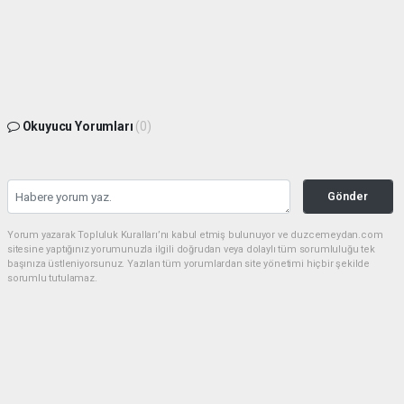
Okuyucu Yorumları
(0)
Gönder
Yorum yazarak Topluluk Kuralları’nı kabul etmiş bulunuyor ve duzcemeydan.com
sitesine yaptığınız yorumunuzla ilgili doğrudan veya dolaylı tüm sorumluluğu tek
başınıza üstleniyorsunuz. Yazılan tüm yorumlardan site yönetimi hiçbir şekilde
sorumlu tutulamaz.