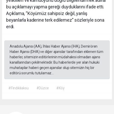
yetkilileri ve kamuoyunu doğru bilgilendirmek adına
bu açıklamayı yapma gereği duyduklarını ifade etti.
Açıklama, “Köyümüz sahipsiz değil, yanlış
beyanlarla kaderine terk edilemez” sözleriyle sona
erdi.
Anadolu Ajansı (AA), İhlas Haber Ajansı (İHA), Demirören
Haber Ajansı (DHA) ve diğer ajanslar tarafından eklenen tüm
haberler, sitemizin editörlerinin müdahalesi olmadan ajans
kanallarından çekilmektedir. Bu haberlerde yer alan hukuki
muhataplar haberi geçen ajanslar olup sitemizin hiç bir
editörü sorumlu tutulamaz...
#Fındıklıaksu
#Düzce
#Köy