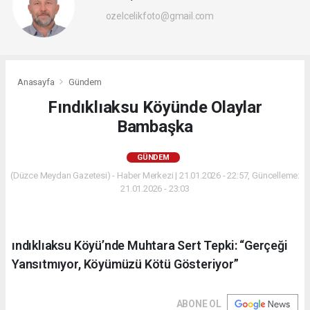
ozelcelikfoto@gmail.com
Anasayfa
Gündem
Fındıklıaksu Köyünde Olaylar
Bambaşka
GÜNDEM
(Düzce Meydan Gazetesi) - Haber Merkezi | 21.01.2026 - 22:57, Güncelleme:
21.01.2026 - 23:03
ındıklıaksu Köyü’nde Muhtara Sert Tepki: “Gerçeği
Yansıtmıyor, Köyümüzü Kötü Gösteriyor”
ABONE OL