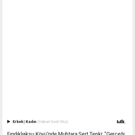
Erkek
|
Kadın
(Haberi Sesli Oku)
Fındıklıaksu Köyü’nde Muhtara Sert Tepki: “Gerçeği