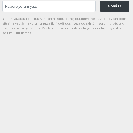
Gönder
Yorum yazarak Topluluk Kuralları’nı kabul etmiş bulunuyor ve duzcemeydan.com
sitesine yaptığınız yorumunuzla ilgili doğrudan veya dolaylı tüm sorumluluğu tek
başınıza üstleniyorsunuz. Yazılan tüm yorumlardan site yönetimi hiçbir şekilde
sorumlu tutulamaz.