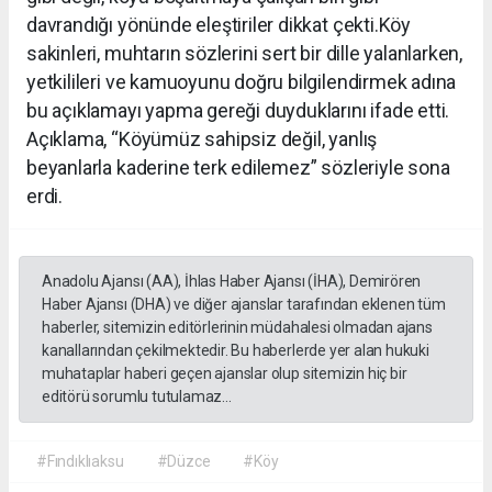
davrandığı yönünde eleştiriler dikkat çekti.Köy
sakinleri, muhtarın sözlerini sert bir dille yalanlarken,
yetkilileri ve kamuoyunu doğru bilgilendirmek adına
bu açıklamayı yapma gereği duyduklarını ifade etti.
Açıklama, “Köyümüz sahipsiz değil, yanlış
beyanlarla kaderine terk edilemez” sözleriyle sona
erdi.
Anadolu Ajansı (AA), İhlas Haber Ajansı (İHA), Demirören
Haber Ajansı (DHA) ve diğer ajanslar tarafından eklenen tüm
haberler, sitemizin editörlerinin müdahalesi olmadan ajans
kanallarından çekilmektedir. Bu haberlerde yer alan hukuki
muhataplar haberi geçen ajanslar olup sitemizin hiç bir
editörü sorumlu tutulamaz...
#Fındıklıaksu
#Düzce
#Köy