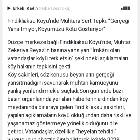
Erkek
|
Kadın
(Haberi Sesli Oku)
Fındıklıaksu Köyü’nde Muhtara Sert Tepki: “Gerçeği
Yansıtmıyor, Köyümüzü Kötü Gösteriyor”
Düzce merkeze bağlı Fındıklıaksu Köyü’nde, Muhtar
Zekeriya Beyaz’ın basına yansıyan “İmkânı olan
vatandaşlar köyü terk etsin” şeklindeki açıklamaları
köy halkının tepkisini çekti.
Köy sakinleri, söz konusu beyanların gerçeği
yansıtmadığını savunarak muhtarı kamuoyunu
yanlış yönlendirmekle suçladı.Son günlerde bazı
basın organlarında yer alan haberlerin ardından köy
meydanında bir araya gelen Fındıklıaksu sakinleri,
yapılan açıklamaların köyü olduğundan daha riskli ve
yaşanamaz göstermeye yönelik olduğunu dile
getirdi. Vatandaşlar, özellikle “heyelan tehdidi”
vurgusunun abartıldığını belirterek, köyde 2023