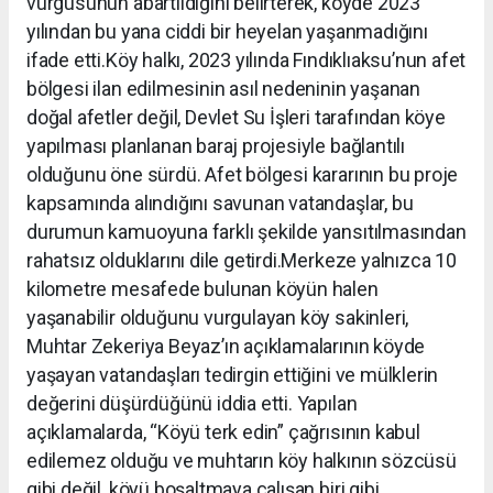
vurgusunun abartıldığını belirterek, köyde 2023
yılından bu yana ciddi bir heyelan yaşanmadığını
ifade etti.Köy halkı, 2023 yılında Fındıklıaksu’nun afet
bölgesi ilan edilmesinin asıl nedeninin yaşanan
doğal afetler değil, Devlet Su İşleri tarafından köye
yapılması planlanan baraj projesiyle bağlantılı
olduğunu öne sürdü. Afet bölgesi kararının bu proje
kapsamında alındığını savunan vatandaşlar, bu
durumun kamuoyuna farklı şekilde yansıtılmasından
rahatsız olduklarını dile getirdi.Merkeze yalnızca 10
kilometre mesafede bulunan köyün halen
yaşanabilir olduğunu vurgulayan köy sakinleri,
Muhtar Zekeriya Beyaz’ın açıklamalarının köyde
yaşayan vatandaşları tedirgin ettiğini ve mülklerin
değerini düşürdüğünü iddia etti. Yapılan
açıklamalarda, “Köyü terk edin” çağrısının kabul
edilemez olduğu ve muhtarın köy halkının sözcüsü
gibi değil, köyü boşaltmaya çalışan biri gibi