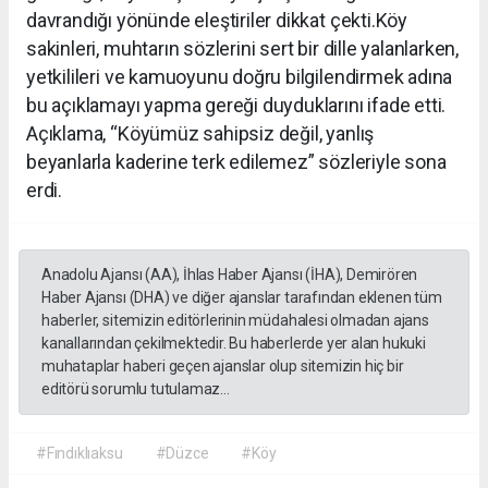
davrandığı yönünde eleştiriler dikkat çekti.Köy
sakinleri, muhtarın sözlerini sert bir dille yalanlarken,
yetkilileri ve kamuoyunu doğru bilgilendirmek adına
bu açıklamayı yapma gereği duyduklarını ifade etti.
Açıklama, “Köyümüz sahipsiz değil, yanlış
beyanlarla kaderine terk edilemez” sözleriyle sona
erdi.
Anadolu Ajansı (AA), İhlas Haber Ajansı (İHA), Demirören
Haber Ajansı (DHA) ve diğer ajanslar tarafından eklenen tüm
haberler, sitemizin editörlerinin müdahalesi olmadan ajans
kanallarından çekilmektedir. Bu haberlerde yer alan hukuki
muhataplar haberi geçen ajanslar olup sitemizin hiç bir
editörü sorumlu tutulamaz...
#Fındıklıaksu
#Düzce
#Köy