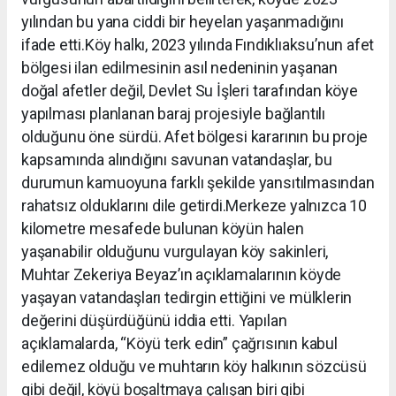
yılından bu yana ciddi bir heyelan yaşanmadığını
ifade etti.Köy halkı, 2023 yılında Fındıklıaksu’nun afet
bölgesi ilan edilmesinin asıl nedeninin yaşanan
doğal afetler değil, Devlet Su İşleri tarafından köye
yapılması planlanan baraj projesiyle bağlantılı
olduğunu öne sürdü. Afet bölgesi kararının bu proje
kapsamında alındığını savunan vatandaşlar, bu
durumun kamuoyuna farklı şekilde yansıtılmasından
rahatsız olduklarını dile getirdi.Merkeze yalnızca 10
kilometre mesafede bulunan köyün halen
yaşanabilir olduğunu vurgulayan köy sakinleri,
Muhtar Zekeriya Beyaz’ın açıklamalarının köyde
yaşayan vatandaşları tedirgin ettiğini ve mülklerin
değerini düşürdüğünü iddia etti. Yapılan
açıklamalarda, “Köyü terk edin” çağrısının kabul
edilemez olduğu ve muhtarın köy halkının sözcüsü
gibi değil, köyü boşaltmaya çalışan biri gibi