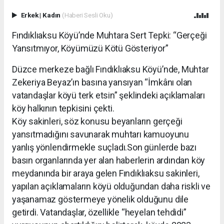
Erkek
|
Kadın
(Haberi Sesli Oku)
Fındıklıaksu Köyü’nde Muhtara Sert Tepki: “Gerçeği
Yansıtmıyor, Köyümüzü Kötü Gösteriyor”
Düzce merkeze bağlı Fındıklıaksu Köyü’nde, Muhtar
Zekeriya Beyaz’ın basına yansıyan “İmkânı olan
vatandaşlar köyü terk etsin” şeklindeki açıklamaları
köy halkının tepkisini çekti.
Köy sakinleri, söz konusu beyanların gerçeği
yansıtmadığını savunarak muhtarı kamuoyunu
yanlış yönlendirmekle suçladı.Son günlerde bazı
basın organlarında yer alan haberlerin ardından köy
meydanında bir araya gelen Fındıklıaksu sakinleri,
yapılan açıklamaların köyü olduğundan daha riskli ve
yaşanamaz göstermeye yönelik olduğunu dile
getirdi. Vatandaşlar, özellikle “heyelan tehdidi”