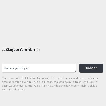
Okuyucu Yorumları
(0)
Gönder
Yorum yazarak Topluluk Kuralları’nı kabul etmiş bulunuyor ve duzcemeydan.com
sitesine yaptığınız yorumunuzla ilgili doğrudan veya dolaylı tüm sorumluluğu tek
başınıza üstleniyorsunuz. Yazılan tüm yorumlardan site yönetimi hiçbir şekilde
sorumlu tutulamaz.