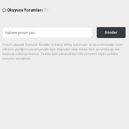
Okuyucu Yorumları
(0)
Gönder
Yorum yazarak Topluluk Kuralları’nı kabul etmiş bulunuyor ve duzcemeydan.com
sitesine yaptığınız yorumunuzla ilgili doğrudan veya dolaylı tüm sorumluluğu tek
başınıza üstleniyorsunuz. Yazılan tüm yorumlardan site yönetimi hiçbir şekilde
sorumlu tutulamaz.