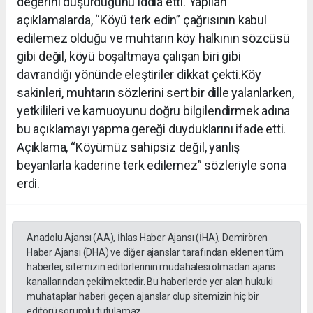
değerini düşürdüğünü iddia etti. Yapılan
açıklamalarda, “Köyü terk edin” çağrısının kabul
edilemez olduğu ve muhtarın köy halkının sözcüsü
gibi değil, köyü boşaltmaya çalışan biri gibi
davrandığı yönünde eleştiriler dikkat çekti.Köy
sakinleri, muhtarın sözlerini sert bir dille yalanlarken,
yetkilileri ve kamuoyunu doğru bilgilendirmek adına
bu açıklamayı yapma gereği duyduklarını ifade etti.
Açıklama, “Köyümüz sahipsiz değil, yanlış
beyanlarla kaderine terk edilemez” sözleriyle sona
erdi.
Anadolu Ajansı (AA), İhlas Haber Ajansı (İHA), Demirören
Haber Ajansı (DHA) ve diğer ajanslar tarafından eklenen tüm
haberler, sitemizin editörlerinin müdahalesi olmadan ajans
kanallarından çekilmektedir. Bu haberlerde yer alan hukuki
muhataplar haberi geçen ajanslar olup sitemizin hiç bir
editörü sorumlu tutulamaz...