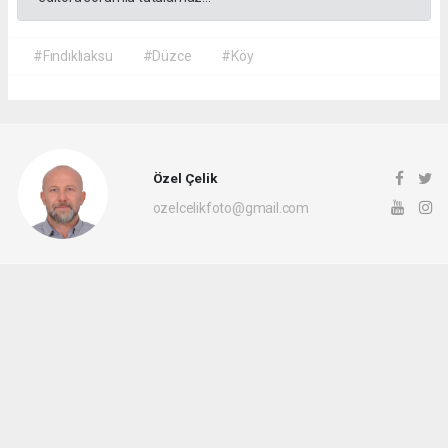
#Fındıklıaksu
#Düzce
#Köy
Özel Çelik
ozelcelikfoto@gmail.com