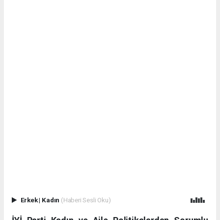
Erkek
|
Kadın
(Haberi Sesli Oku)