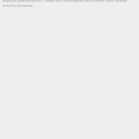
başınıza üstleniyorsunuz. Yazılan tüm yorumlardan site yönetimi hiçbir şekilde
sorumlu tutulamaz.