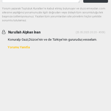
Yorum yazarak Topluluk Kuralları’nı kabul etmiş bulunuyor ve duzcemeydan.com
sitesine yaptığınız yorumunuzla ilgili doğrudan veya dolaylı tüm sorumluluğu tek
başınıza üstleniyorsunuz. Yazılan tüm yorumlardan site yönetimi hiçbir şekilde
sorumlu tutulamaz.
Nurullah Alphan İnan
(25.05.2025 20:20 - #309)
Konuralp Gazi,Düzce'nin ve de Türkiye'nin gururudur,vesselam.
Yorumu Yanıtla