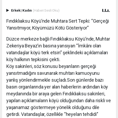
Erkek
|
Kadın
(Haberi Sesli Oku)
Fındıklıaksu Köyü’nde Muhtara Sert Tepki: “Gerçeği
Yansıtmıyor, Köyümüzü Kötü Gösteriyor”
Düzce merkeze bağlı Fındıklıaksu Köyü’nde, Muhtar
Zekeriya Beyaz’ın basına yansıyan “İmkânı olan
vatandaşlar köyü terk etsin” şeklindeki açıklamaları
köy halkının tepkisini çekti.
Köy sakinleri, söz konusu beyanların gerçeği
yansıtmadığını savunarak muhtarı kamuoyunu
yanlış yönlendirmekle suçladı.Son günlerde bazı
basın organlarında yer alan haberlerin ardından köy
meydanında bir araya gelen Fındıklıaksu sakinleri,
yapılan açıklamaların köyü olduğundan daha riskli ve
yaşanamaz göstermeye yönelik olduğunu dile
getirdi. Vatandaşlar, özellikle “heyelan tehdidi”