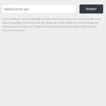
Gönder
Yorum yazarak Topluluk Kuralları’nı kabul etmiş bulunuyor ve duzcemeydan.com
sitesine yaptığınız yorumunuzla ilgili doğrudan veya dolaylı tüm sorumluluğu tek
başınıza üstleniyorsunuz. Yazılan tüm yorumlardan site yönetimi hiçbir şekilde
sorumlu tutulamaz.