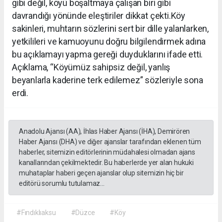
gibi değil, köyü boşaltmaya çalışan biri gibi
davrandığı yönünde eleştiriler dikkat çekti.Köy
sakinleri, muhtarın sözlerini sert bir dille yalanlarken,
yetkilileri ve kamuoyunu doğru bilgilendirmek adına
bu açıklamayı yapma gereği duyduklarını ifade etti.
Açıklama, “Köyümüz sahipsiz değil, yanlış
beyanlarla kaderine terk edilemez” sözleriyle sona
erdi.
Anadolu Ajansı (AA), İhlas Haber Ajansı (İHA), Demirören
Haber Ajansı (DHA) ve diğer ajanslar tarafından eklenen tüm
haberler, sitemizin editörlerinin müdahalesi olmadan ajans
kanallarından çekilmektedir. Bu haberlerde yer alan hukuki
muhataplar haberi geçen ajanslar olup sitemizin hiç bir
editörü sorumlu tutulamaz...
#Fındıklıaksu
#Düzce
#Köy