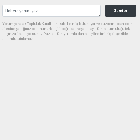
Gönder
Yorum yazarak Topluluk Kuralları’nı kabul etmiş bulunuyor ve duzcemeydan.com
sitesine yaptığınız yorumunuzla ilgili doğrudan veya dolaylı tüm sorumluluğu tek
başınıza üstleniyorsunuz. Yazılan tüm yorumlardan site yönetimi hiçbir şekilde
sorumlu tutulamaz.