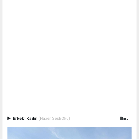
Erkek
|
Kadın
(Haberi Sesli Oku)