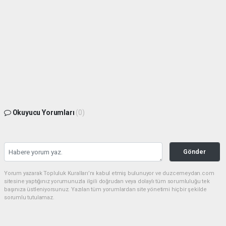
Okuyucu Yorumları
(0)
Gönder
Yorum yazarak Topluluk Kuralları’nı kabul etmiş bulunuyor ve duzcemeydan.com
sitesine yaptığınız yorumunuzla ilgili doğrudan veya dolaylı tüm sorumluluğu tek
başınıza üstleniyorsunuz. Yazılan tüm yorumlardan site yönetimi hiçbir şekilde
sorumlu tutulamaz.