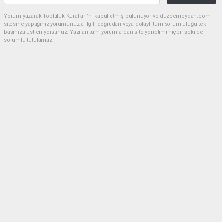
Yorum yazarak Topluluk Kuralları’nı kabul etmiş bulunuyor ve duzcemeydan.com
sitesine yaptığınız yorumunuzla ilgili doğrudan veya dolaylı tüm sorumluluğu tek
başınıza üstleniyorsunuz. Yazılan tüm yorumlardan site yönetimi hiçbir şekilde
sorumlu tutulamaz.