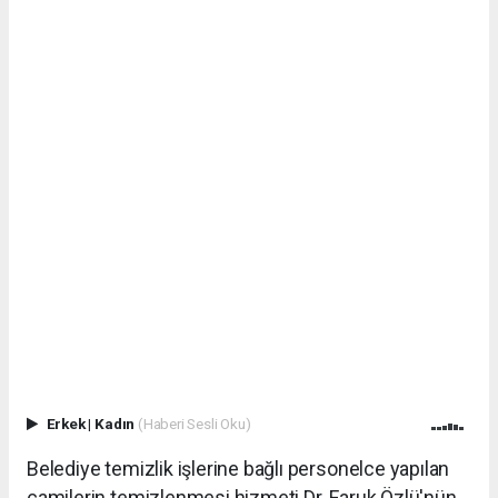
Erkek
|
Kadın
(Haberi Sesli Oku)
Belediye temizlik işlerine bağlı personelce yapılan
camilerin temizlenmesi hizmeti Dr. Faruk Özlü'nün