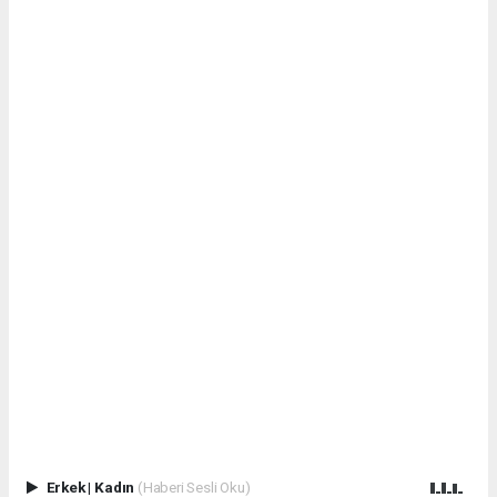
Erkek
|
Kadın
(Haberi Sesli Oku)