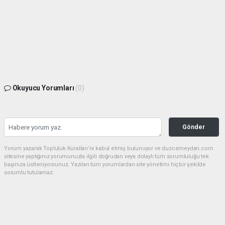
Okuyucu Yorumları
(0)
Gönder
Yorum yazarak Topluluk Kuralları’nı kabul etmiş bulunuyor ve duzcemeydan.com
sitesine yaptığınız yorumunuzla ilgili doğrudan veya dolaylı tüm sorumluluğu tek
başınıza üstleniyorsunuz. Yazılan tüm yorumlardan site yönetimi hiçbir şekilde
sorumlu tutulamaz.