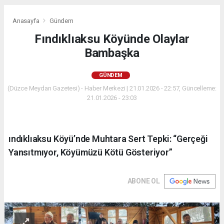
Anasayfa
Gündem
Fındıklıaksu Köyünde Olaylar
Bambaşka
GÜNDEM
(Düzce Meydan Gazetesi) - Haber Merkezi | 21.01.2026 - 22:57, Güncelleme:
21.01.2026 - 23:03
ındıklıaksu Köyü’nde Muhtara Sert Tepki: “Gerçeği
Yansıtmıyor, Köyümüzü Kötü Gösteriyor”
ABONE OL