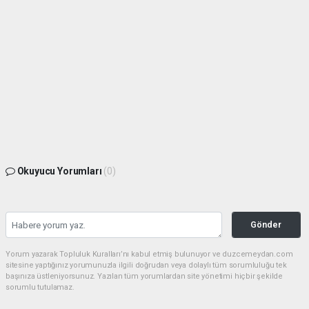
Okuyucu Yorumları
(0)
Gönder
Yorum yazarak Topluluk Kuralları’nı kabul etmiş bulunuyor ve duzcemeydan.com
sitesine yaptığınız yorumunuzla ilgili doğrudan veya dolaylı tüm sorumluluğu tek
başınıza üstleniyorsunuz. Yazılan tüm yorumlardan site yönetimi hiçbir şekilde
sorumlu tutulamaz.