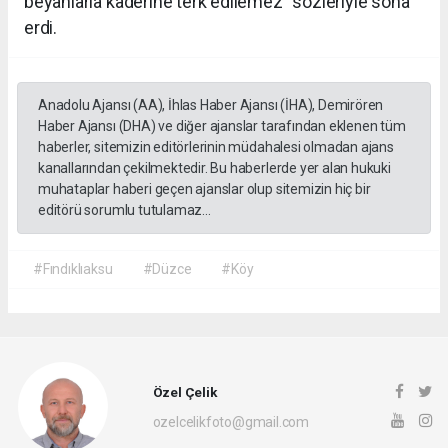
beyanlarla kaderine terk edilemez” sözleriyle sona
erdi.
Anadolu Ajansı (AA), İhlas Haber Ajansı (İHA), Demirören
Haber Ajansı (DHA) ve diğer ajanslar tarafından eklenen tüm
haberler, sitemizin editörlerinin müdahalesi olmadan ajans
kanallarından çekilmektedir. Bu haberlerde yer alan hukuki
muhataplar haberi geçen ajanslar olup sitemizin hiç bir
editörü sorumlu tutulamaz...
#Fındıklıaksu
#Düzce
#Köy
Özel Çelik
ozelcelikfoto@gmail.com