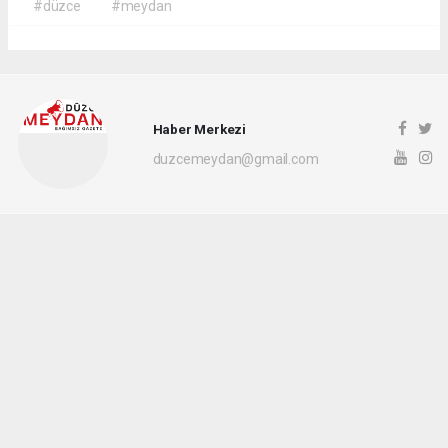
#düzce
#meydan
Haber Merkezi
duzcemeydan@gmail.com