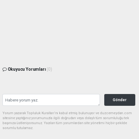
Okuyucu Yorumları
(0)
Gönder
Yorum yazarak Topluluk Kuralları’nı kabul etmiş bulunuyor ve duzcemeydan.com
sitesine yaptığınız yorumunuzla ilgili doğrudan veya dolaylı tüm sorumluluğu tek
başınıza üstleniyorsunuz. Yazılan tüm yorumlardan site yönetimi hiçbir şekilde
sorumlu tutulamaz.