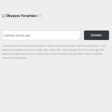
Okuyucu Yorumları
(0)
Gönder
Yorum yazarak Topluluk Kuralları’nı kabul etmiş bulunuyor ve duzcemeydan.com
sitesine yaptığınız yorumunuzla ilgili doğrudan veya dolaylı tüm sorumluluğu tek
başınıza üstleniyorsunuz. Yazılan tüm yorumlardan site yönetimi hiçbir şekilde
sorumlu tutulamaz.