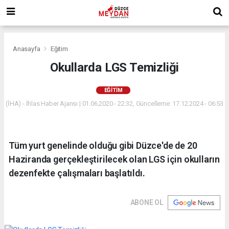
Anasayfa
Eğitim
Okullarda LGS Temizliği
EĞITIM
(İHA) - İhlas Haber Ajansı | 01.06.2020 - 22:32, Güncelleme: 17.12.2024 - 06:53
Tüm yurt genelinde olduğu gibi Düzce'de de 20
Haziranda gerçekleştirilecek olan LGS için okulların
dezenfekte çalışmaları başlatıldı.
ABONE OL