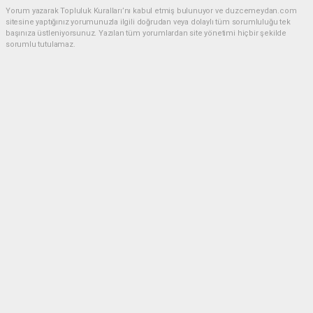
Yorum yazarak Topluluk Kuralları’nı kabul etmiş bulunuyor ve duzcemeydan.com
sitesine yaptığınız yorumunuzla ilgili doğrudan veya dolaylı tüm sorumluluğu tek
başınıza üstleniyorsunuz. Yazılan tüm yorumlardan site yönetimi hiçbir şekilde
sorumlu tutulamaz.