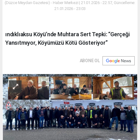
(Düzce Meydan Gazetesi) - Haber Merkezi | 21.01.2026 - 22:57, Güncelleme:
21.01.2026 - 23:03
ındıklıaksu Köyü’nde Muhtara Sert Tepki: “Gerçeği
Yansıtmıyor, Köyümüzü Kötü Gösteriyor”
ABONE OL