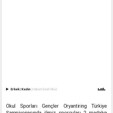
Erkek
|
Kadın
(Haberi Sesli Oku)
Okul Sporları Gençler Oryantiring Türkiye
Şampiyonasında ilimiz sporcuları 2 madalya