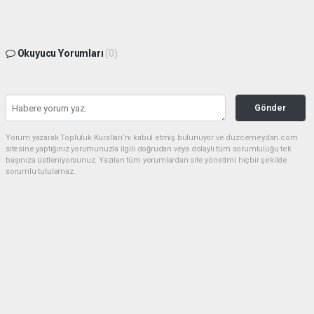
Okuyucu Yorumları
(0)
Gönder
Yorum yazarak Topluluk Kuralları’nı kabul etmiş bulunuyor ve duzcemeydan.com
sitesine yaptığınız yorumunuzla ilgili doğrudan veya dolaylı tüm sorumluluğu tek
başınıza üstleniyorsunuz. Yazılan tüm yorumlardan site yönetimi hiçbir şekilde
sorumlu tutulamaz.