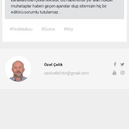
kanallarından çekilmektedir. Bu haberlerde yer alan hukuki
muhataplar haberi geçen ajanslar olup sitemizin hiç bir
editörü sorumlu tutulamaz...
#Fındıklıaksu
#Düzce
#Köy
Özel Çelik
ozelcelikfoto@gmail.com