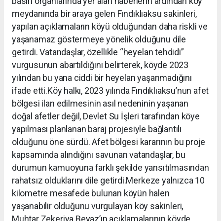
basın organlarında yer alan haberlerin ardından köy
meydanında bir araya gelen Fındıklıaksu sakinleri,
yapılan açıklamaların köyü olduğundan daha riskli ve
yaşanamaz göstermeye yönelik olduğunu dile
getirdi. Vatandaşlar, özellikle “heyelan tehdidi”
vurgusunun abartıldığını belirterek, köyde 2023
yılından bu yana ciddi bir heyelan yaşanmadığını
ifade etti.Köy halkı, 2023 yılında Fındıklıaksu’nun afet
bölgesi ilan edilmesinin asıl nedeninin yaşanan
doğal afetler değil, Devlet Su İşleri tarafından köye
yapılması planlanan baraj projesiyle bağlantılı
olduğunu öne sürdü. Afet bölgesi kararının bu proje
kapsamında alındığını savunan vatandaşlar, bu
durumun kamuoyuna farklı şekilde yansıtılmasından
rahatsız olduklarını dile getirdi.Merkeze yalnızca 10
kilometre mesafede bulunan köyün halen
yaşanabilir olduğunu vurgulayan köy sakinleri,
Muhtar Zekeriya Beyaz’ın açıklamalarının köyde