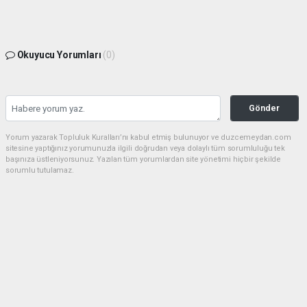
Okuyucu Yorumları
(0)
Gönder
Yorum yazarak Topluluk Kuralları’nı kabul etmiş bulunuyor ve duzcemeydan.com
sitesine yaptığınız yorumunuzla ilgili doğrudan veya dolaylı tüm sorumluluğu tek
başınıza üstleniyorsunuz. Yazılan tüm yorumlardan site yönetimi hiçbir şekilde
sorumlu tutulamaz.