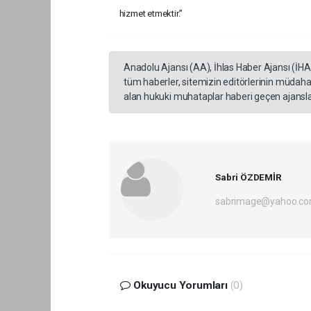
hizmet etmektir.”
Anadolu Ajansı (AA), İhlas Haber Ajansı (İH
tüm haberler, sitemizin editörlerinin müdaha
alan hukuki muhataplar haberi geçen ajanslar
Sabri ÖZDEMİR
sabrimage@yahoo.c
Okuyucu Yorumları
(0)