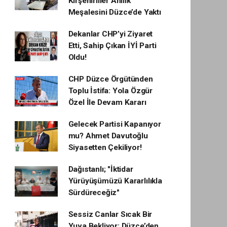
Kırşehirliler Ahilik
Meşalesini Düzce’de Yaktı
Dekanlar CHP’yi Ziyaret
Etti, Sahip Çıkan İYİ Parti
Oldu!
CHP Düzce Örgütünden
Toplu İstifa: Yola Özgür
Özel İle Devam Kararı
Gelecek Partisi Kapanıyor
mu? Ahmet Davutoğlu
Siyasetten Çekiliyor!
Dağıstanlı; "İktidar
Yürüyüşümüzü Kararlılıkla
Sürdüreceğiz"
Sessiz Canlar Sıcak Bir
Yuva Bekliyor: Düzce’den