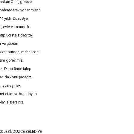
Başkan Özlü, göreve
 bahsederek yönetimlerin
“4 yıldır Düzce’ye
i, evlere kapandık.
ip ücretsiz dağıttık.
yor ve çözüm
izzat burada, mahallede
izim görevimiz,
yız. Daha önce talep
ları da konuşacağız.
ar yüzleşmek
et ettim ve buradayım.
lan sizlersiniz,
OJESİ: DÜZCE BELEDİYE