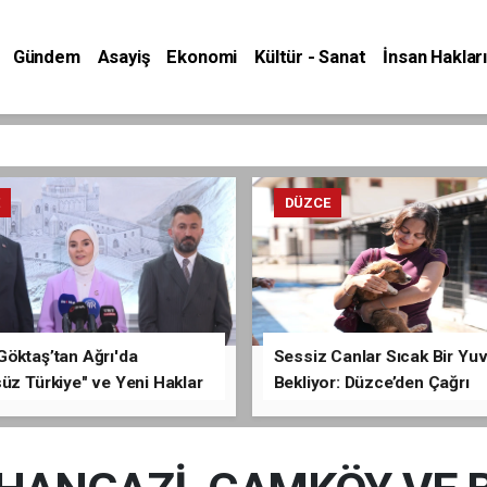
Gündem
Asayiş
Ekonomi
Kültür - Sanat
İnsan Hakları
E
DÜZCE
Göktaş’tan Ağrı'da
Sessiz Canlar Sıcak Bir Yu
üz Türkiye" ve Yeni Haklar
Bekliyor: Düzce’den Çağrı
ması