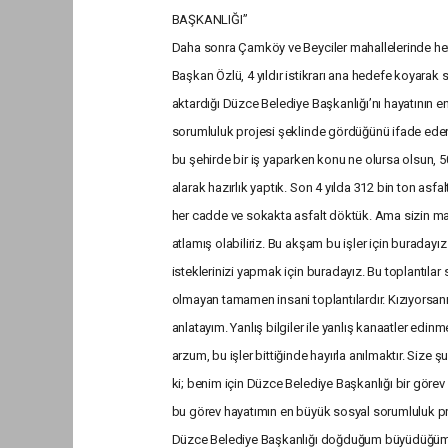
BAŞKANLIĞI”
Daha sonra Çamköy ve Beyciler mahallelerinde hem
Başkan Özlü, 4 yıldır istikrarı ana hedefe koyarak
aktardığı Düzce Belediye Başkanlığı’nı hayatının 
sorumluluk projesi şeklinde gördüğünü ifade eder
bu şehirde bir iş yaparken konu ne olursa olsun, 50
alarak hazırlık yaptık. Son 4 yılda 312 bin ton asf
her cadde ve sokakta asfalt döktük. Ama sizin ma
atlamış olabiliriz. Bu akşam bu işler için buradayız.
isteklerinizi yapmak için buradayız. Bu toplantılar 
olmayan tamamen insani toplantılardır. Kızıyorsanı
anlatayım. Yanlış bilgiler ile yanlış kanaatler edin
arzum, bu işler bittiğinde hayırla anılmaktır. Size 
ki; benim için Düzce Belediye Başkanlığı bir görev 
bu görev hayatımın en büyük sosyal sorumluluk pro
Düzce Belediye Başkanlığı doğduğum büyüdüğüm ş