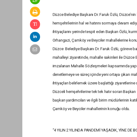
Düzce Belediye Başkanı Dr. Faruk Özlü, Düzce’nin 
hemşehrilerinin hal ve hatırını sormaya devam ediy
ihtiyaçlarını yerinde tespit eden Başkan Özlü, kurmay
Orhangazi, Çamköy ve Beyciler mahallelerine konu
Düzce Belediye Başkanı Dr. Faruk Özlü, göreve b
mahalleyi ziyaretinde, mahalle sakinleri ile Düzce
imzalanan Mahalle Sözleşmeleri kapsamında yapıl
denetlemeye ve süreç içinde yeni ortaya çıkan mah
ihtiyaçları belirlemek üzere başlattığı ziyaretlerin
Düzceli hemşehrilerine tek tek hatır soran Başkan
başkan yardımcıları ve ilgili birim müdürlerinin katı
Çamköy ve Beyciler mahallerinin konuğu oldu.
“4 YILIN 2 YILINDA PANDEMİ YAŞADIK, YİNE DE