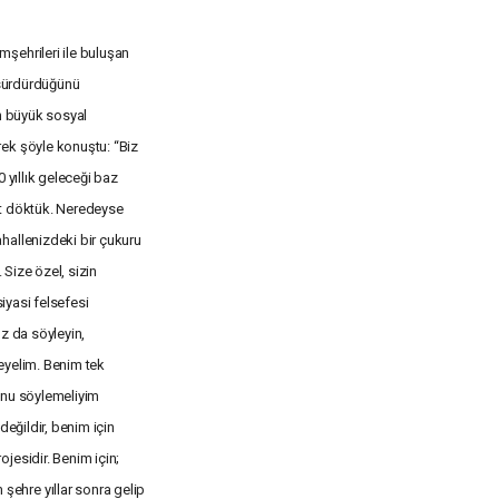
şehrileri ile buluşan
 sürdürdüğünü
en büyük sosyal
ek şöyle konuştu: “Biz
 yıllık geleceği baz
alt döktük. Neredeyse
hallenizdeki bir çukuru
 Size özel, sizin
siyasi felsefesi
z da söyleyin,
meyelim. Benim tek
şunu söylemeliyim
değildir, benim için
jesidir. Benim için;
ehre yıllar sonra gelip