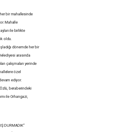
her bir mahallesinde
or. Mahalle
ları ile birlikte
k oldu.
aşladığı dönemde her bir
 Belediyesi arasında
an çalışmaları yerinde
allelere özel
e devam ediyor.
 Özlü, beraberindeki
lımı ile Orhangazi,
 BOŞ DURMADIK”