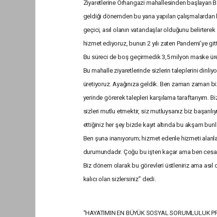
Ziyaretlerine Orhangazi mahallesinden başlayan 
geldiği dönemden bu yana yapılan çalışmalardan
geçici, asıl olanın vatandaşlar olduğunu belirterek 
hizmet ediyoruz, bunun 2 yılı zaten Pandemi’ye gitt
Bu süreci de boş geçirmedik 3,5 milyon maske üret
Bu mahalle ziyaretlerinde sizlerin taleplerini dinli
üretiyoruz. Ayağınıza geldik. Ben zaman zaman b
yerinde görerek talepleri karşılama taraftarıyım. B
sizleri mutlu etmektir, siz mutluysanız biz başarılı
ettiğiniz her şey bizde kayıt altında bu akşam bun
Ben şuna inanıyorum; hizmet edenle hizmeti alanl
durumundadır. Çoğu bu işten kaçar ama ben cesar
Biz dönem olarak bu görevleri üstleniriz ama asıl o
kalıcı olan sizlersiniz” dedi.
“HAYATIMIN EN BÜYÜK SOSYAL SORUMLULUK PR