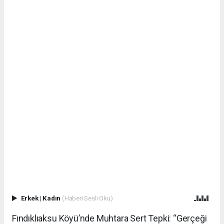
Erkek
|
Kadın
(Haberi Sesli Oku)
Fındıklıaksu Köyü’nde Muhtara Sert Tepki: “Gerçeği