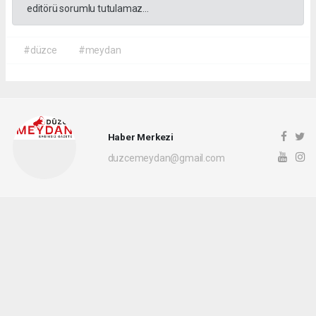
editörü sorumlu tutulamaz...
#düzce
#meydan
Haber Merkezi
duzcemeydan@gmail.com