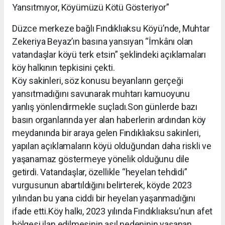
Yansıtmıyor, Köyümüzü Kötü Gösteriyor”
Düzce merkeze bağlı Fındıklıaksu Köyü’nde, Muhtar
Zekeriya Beyaz’ın basına yansıyan “İmkânı olan
vatandaşlar köyü terk etsin” şeklindeki açıklamaları
köy halkının tepkisini çekti.
Köy sakinleri, söz konusu beyanların gerçeği
yansıtmadığını savunarak muhtarı kamuoyunu
yanlış yönlendirmekle suçladı.Son günlerde bazı
basın organlarında yer alan haberlerin ardından köy
meydanında bir araya gelen Fındıklıaksu sakinleri,
yapılan açıklamaların köyü olduğundan daha riskli ve
yaşanamaz göstermeye yönelik olduğunu dile
getirdi. Vatandaşlar, özellikle “heyelan tehdidi”
vurgusunun abartıldığını belirterek, köyde 2023
yılından bu yana ciddi bir heyelan yaşanmadığını
ifade etti.Köy halkı, 2023 yılında Fındıklıaksu’nun afet
bölgesi ilan edilmesinin asıl nedeninin yaşanan