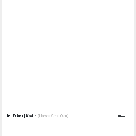
Erkek
|
Kadın
(Haberi Sesli Oku)