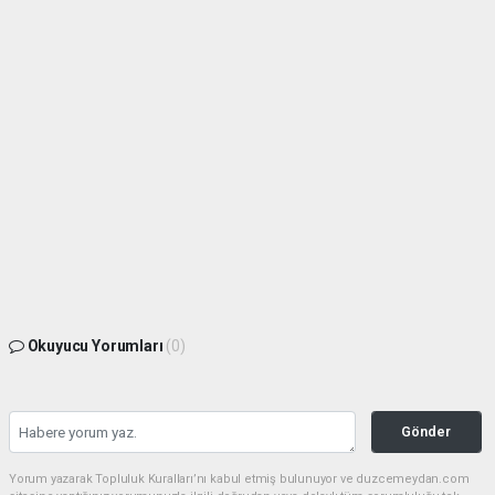
Okuyucu Yorumları
(0)
Gönder
Yorum yazarak Topluluk Kuralları’nı kabul etmiş bulunuyor ve duzcemeydan.com