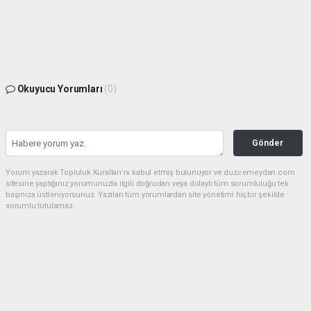
Okuyucu Yorumları
(0)
Gönder
Yorum yazarak Topluluk Kuralları’nı kabul etmiş bulunuyor ve duzcemeydan.com
sitesine yaptığınız yorumunuzla ilgili doğrudan veya dolaylı tüm sorumluluğu tek
başınıza üstleniyorsunuz. Yazılan tüm yorumlardan site yönetimi hiçbir şekilde
sorumlu tutulamaz.