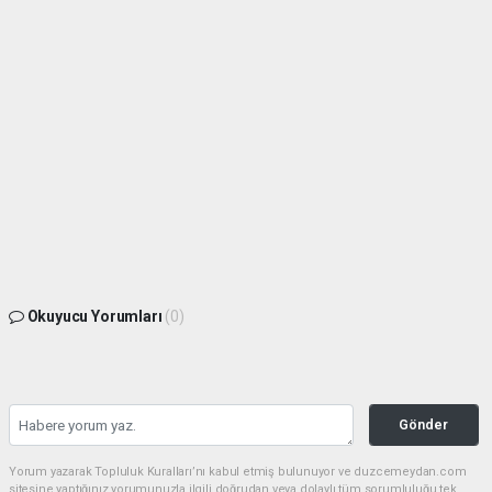
Okuyucu Yorumları
(0)
Gönder
Yorum yazarak Topluluk Kuralları’nı kabul etmiş bulunuyor ve duzcemeydan.com
sitesine yaptığınız yorumunuzla ilgili doğrudan veya dolaylı tüm sorumluluğu tek