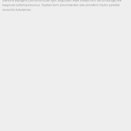
sitesine yaptığınız yorumunuzla ilgili doğrudan veya dolaylı tüm sorumluluğu tek
başınıza üstleniyorsunuz. Yazılan tüm yorumlardan site yönetimi hiçbir şekilde
sorumlu tutulamaz.