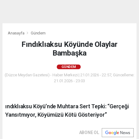
Anasayfa
Gündem
Fındıklıaksu Köyünde Olaylar
Bambaşka
GÜNDEM
(Düzce Meydan Gazetesi) - Haber Merkezi | 21.01.2026 - 22:57, Güncelleme:
21.01.2026 - 23:03
ındıklıaksu Köyü’nde Muhtara Sert Tepki: “Gerçeği
Yansıtmıyor, Köyümüzü Kötü Gösteriyor”
ABONE OL