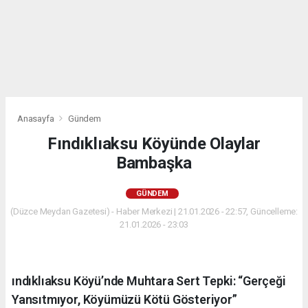
Anasayfa
Gündem
Fındıklıaksu Köyünde Olaylar
Bambaşka
GÜNDEM
(Düzce Meydan Gazetesi) - Haber Merkezi | 21.01.2026 - 22:57, Güncelleme:
21.01.2026 - 23:03
ındıklıaksu Köyü’nde Muhtara Sert Tepki: “Gerçeği
Yansıtmıyor, Köyümüzü Kötü Gösteriyor”