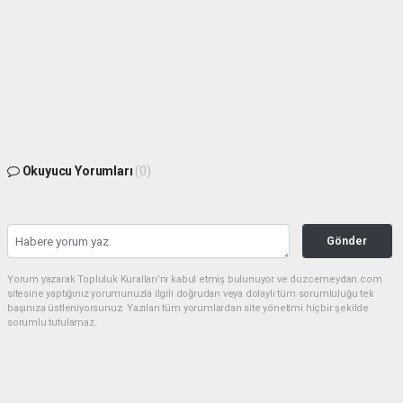
Okuyucu Yorumları
(0)
Gönder
Yorum yazarak Topluluk Kuralları’nı kabul etmiş bulunuyor ve duzcemeydan.com
sitesine yaptığınız yorumunuzla ilgili doğrudan veya dolaylı tüm sorumluluğu tek
başınıza üstleniyorsunuz. Yazılan tüm yorumlardan site yönetimi hiçbir şekilde
sorumlu tutulamaz.