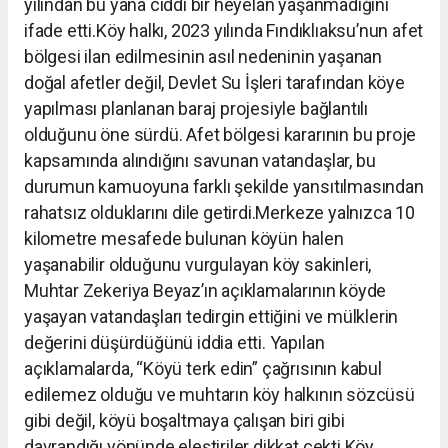
yılından bu yana ciddi bir heyelan yaşanmadığını
ifade etti.Köy halkı, 2023 yılında Fındıklıaksu’nun afet
bölgesi ilan edilmesinin asıl nedeninin yaşanan
doğal afetler değil, Devlet Su İşleri tarafından köye
yapılması planlanan baraj projesiyle bağlantılı
olduğunu öne sürdü. Afet bölgesi kararının bu proje
kapsamında alındığını savunan vatandaşlar, bu
durumun kamuoyuna farklı şekilde yansıtılmasından
rahatsız olduklarını dile getirdi.Merkeze yalnızca 10
kilometre mesafede bulunan köyün halen
yaşanabilir olduğunu vurgulayan köy sakinleri,
Muhtar Zekeriya Beyaz’ın açıklamalarının köyde
yaşayan vatandaşları tedirgin ettiğini ve mülklerin
değerini düşürdüğünü iddia etti. Yapılan
açıklamalarda, “Köyü terk edin” çağrısının kabul
edilemez olduğu ve muhtarın köy halkının sözcüsü
gibi değil, köyü boşaltmaya çalışan biri gibi
davrandığı yönünde eleştiriler dikkat çekti.Köy