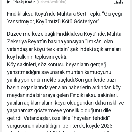
Erkek
|
Kadın
(Haberi Sesli Oku)
Fındıklıaksu Köyü’nde Muhtara Sert Tepki: “Gerçeği
Yansıtmıyor, Köyümüzü Kötü Gösteriyor”
Düzce merkeze bağlı Fındıklıaksu Köyü’nde, Muhtar
Zekeriya Beyaz’ın basına yansıyan “İmkânı olan
vatandaşlar köyü terk etsin” şeklindeki açıklamaları
köy halkının tepkisini çekti.
Köy sakinleri, söz konusu beyanların gerçeği
yansıtmadığını savunarak muhtarı kamuoyunu
yanlış yönlendirmekle suçladı.Son günlerde bazı
basın organlarında yer alan haberlerin ardından köy
meydanında bir araya gelen Fındıklıaksu sakinleri,
yapılan açıklamaların köyü olduğundan daha riskli ve
yaşanamaz göstermeye yönelik olduğunu dile
getirdi. Vatandaşlar, özellikle “heyelan tehdidi”
vurgusunun abartıldığını belirterek, köyde 2023