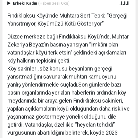
Erkek
|
Kadın
(Haberi Sesli Oku)
Fındıklıaksu Köyü’nde Muhtara Sert Tepki: “Gerçeği
Yansıtmıyor, Köyümüzü Kötü Gösteriyor”
Düzce merkeze bağlı Fındıklıaksu Köyü’nde, Muhtar
Zekeriya Beyaz’ın basına yansıyan “İmkânı olan
vatandaşlar köyü terk etsin” şeklindeki açıklamaları
köy halkının tepkisini çekti.
Köy sakinleri, söz konusu beyanların gerçeği
yansıtmadığını savunarak muhtarı kamuoyunu
yanlış yönlendirmekle suçladı.Son günlerde bazı
basın organlarında yer alan haberlerin ardından köy
meydanında bir araya gelen Fındıklıaksu sakinleri,
yapılan açıklamaların köyü olduğundan daha riskli ve
yaşanamaz göstermeye yönelik olduğunu dile
getirdi. Vatandaşlar, özellikle “heyelan tehdidi”
vurgusunun abartıldığını belirterek, köyde 2023