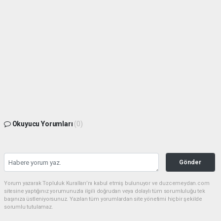
Okuyucu Yorumları
(0)
Gönder
Yorum yazarak Topluluk Kuralları’nı kabul etmiş bulunuyor ve duzcemeydan.com
sitesine yaptığınız yorumunuzla ilgili doğrudan veya dolaylı tüm sorumluluğu tek
başınıza üstleniyorsunuz. Yazılan tüm yorumlardan site yönetimi hiçbir şekilde
sorumlu tutulamaz.