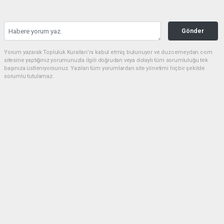
Gönder
Yorum yazarak Topluluk Kuralları’nı kabul etmiş bulunuyor ve duzcemeydan.com
sitesine yaptığınız yorumunuzla ilgili doğrudan veya dolaylı tüm sorumluluğu tek
başınıza üstleniyorsunuz. Yazılan tüm yorumlardan site yönetimi hiçbir şekilde
sorumlu tutulamaz.