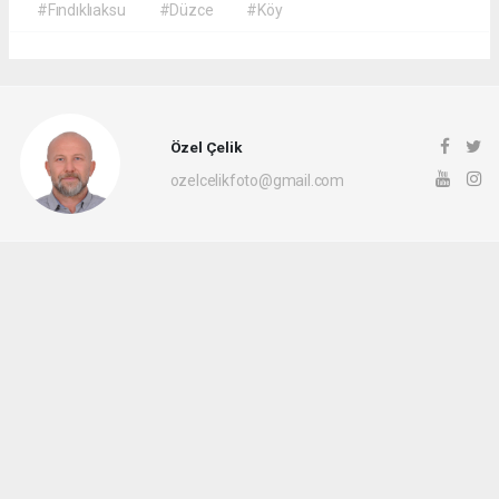
#Fındıklıaksu
#Düzce
#Köy
Özel Çelik
ozelcelikfoto@gmail.com