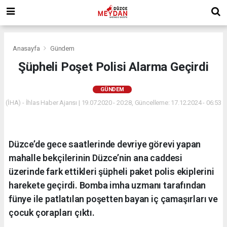
Anasayfa
Gündem
Şüpheli Poşet Polisi Alarma Geçirdi
GÜNDEM
(İHA) - İhlas Haber Ajansı | 19.07.2020 - 20:28, Güncelleme: 17.12.2024 - 06:53
Düzce’de gece saatlerinde devriye görevi yapan
mahalle bekçilerinin Düzce’nin ana caddesi
üzerinde fark ettikleri şüpheli paket polis ekiplerini
harekete geçirdi. Bomba imha uzmanı tarafından
fünye ile patlatılan poşetten bayan iç çamaşırları ve
çocuk çorapları çıktı.