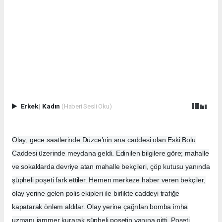
Erkek
|
Kadın
(Haberi Sesli Oku)
Olay; gece saatlerinde Düzce’nin ana caddesi olan Eski Bolu
Caddesi üzerinde meydana geldi. Edinilen bilgilere göre; mahalle
ve sokaklarda devriye atan mahalle bekçileri, çöp kutusu yanında
şüpheli poşeti fark ettiler. Hemen merkeze haber veren bekçiler,
olay yerine gelen polis ekipleri ile birlikte caddeyi trafiğe
kapatarak önlem aldılar. Olay yerine çağrılan bomba imha
uzmanı jammer kurarak şüpheli poşetin yanına gitti. Poşeti