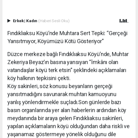
Erkek
|
Kadın
(Haberi Sesli Oku)
Fındıklıaksu Köyü’nde Muhtara Sert Tepki: “Gerçeği
Yansıtmıyor, Köyümüzü Kötü Gösteriyor”
Düzce merkeze bağlı Fındıklıaksu Köyü’nde, Muhtar
Zekeriya Beyaz’ın basına yansıyan “İmkânı olan
vatandaşlar köyü terk etsin” şeklindeki açıklamaları
köy halkının tepkisini çekti.
Köy sakinleri, söz konusu beyanların gerçeği
yansıtmadığını savunarak muhtarı kamuoyunu
yanlış yönlendirmekle suçladı.Son günlerde bazı
basın organlarında yer alan haberlerin ardından köy
meydanında bir araya gelen Fındıklıaksu sakinleri,
yapılan açıklamaların köyü olduğundan daha riskli ve
yaşanamaz göstermeye yönelik olduğunu dile