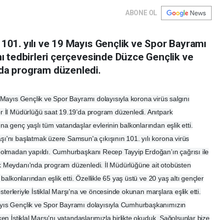
ABONE OL
 101. yılı ve 19 Mayıs Gençlik ve Spor Bayramı
nı tedbirleri çerçevesinde Düzce Gençlik ve
’da program düzenledi.
 Mayıs Gençlik ve Spor Bayramı dolayısıyla korona virüs salgını
r İl Müdürlüğü saat 19.19’da program düzenledi. Anıtpark
a genç yaşlı tüm vatandaşlar evlerinin balkonlarından eşlik etti.
ı'nı başlatmak üzere Samsun'a çıkışının 101. yılı korona virüs
m olmadan yapıldı. Cumhurbaşkanı Recep Tayyip Erdoğan’ın çağrısı ile
k Meydanı'nda program düzenledi. İl Müdürlüğüne ait otobüsten
balkonlarından eşlik etti. Özellikle 65 yaş üstü ve 20 yaş altı gençler
osterleriyle İstiklal Marşı'na ve öncesinde okunan marşlara eşlik etti.
ayıs Gençlik ve Spor Bayramı dolayısıyla Cumhurbaşkanımızın
en İstiklal Marşı'nı vatandaşlarımızla birlikte okuduk. Sağolsunlar bize