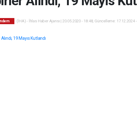
irler Alındı, 19 Mayıs Kut
(İHA) - İhlas Haber Ajansı | 20.05.2020 - 18:48, Güncelleme: 17.12.2024 -
ndem