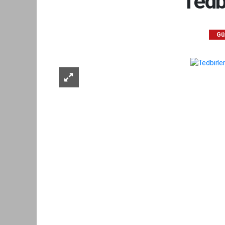
Tedb
Gü