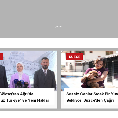
E
DÜZCE
Göktaş’tan Ağrı'da
Sessiz Canlar Sıcak Bir Yu
üz Türkiye" ve Yeni Haklar
Bekliyor: Düzce’den Çağrı
ması