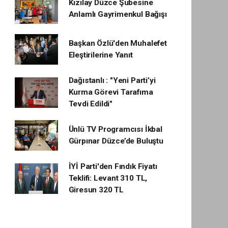
Kızılay Düzce Şubesine
Anlamlı Gayrimenkul Bağışı
Başkan Özlü'den Muhalefet
Eleştirilerine Yanıt
Dağıstanlı : "Yeni Parti’yi
Kurma Görevi Tarafıma
Tevdi Edildi"
Ünlü TV Programcısı İkbal
Gürpınar Düzce’de Buluştu
İYİ Parti'den Fındık Fiyatı
Teklifi: Levant 310 TL,
Giresun 320 TL