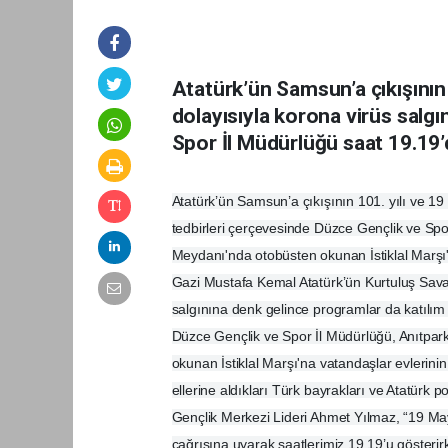
Atatürk’ün Samsun’a çıkışının
dolayısıyla korona virüs salgı
Spor İl Müdürlüğü saat 19.19
Atatürk’ün Samsun’a çıkışının 101. yılı ve 19
tedbirleri çerçevesinde Düzce Gençlik ve Spo
Meydanı'nda otobüsten okunan İstiklal Marşı'n
Gazi Mustafa Kemal Atatürk’ün Kurtuluş Savaş
salgınına denk gelince programlar da katılı
Düzce Gençlik ve Spor İl Müdürlüğü, Anıtpar
okunan İstiklal Marşı'na vatandaşlar evlerinin 
ellerine aldıkları Türk bayrakları ve Atatürk p
Gençlik Merkezi Lideri Ahmet Yılmaz, “19 M
çağrısına uyarak saatlerimiz 19.19’u gösterirk