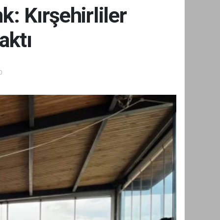
: Kırşehirliler
aktı
0