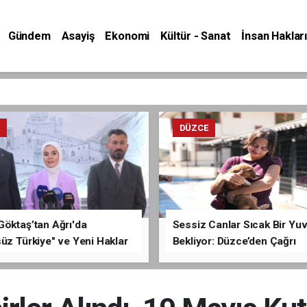
Gündem
Asayiş
Ekonomi
Kültür - Sanat
İnsan Hakları
E
DÜZCE
Göktaş’tan Ağrı'da
Sessiz Canlar Sıcak Bir Yu
üz Türkiye" ve Yeni Haklar
Bekliyor: Düzce’den Çağrı
ması