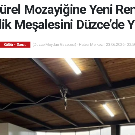
ürel Mozayiğine Yeni Renk
lik Meşalesini Düzce’de Y
(Düzce Meydan Gazetesi) - Haber Merkezi | 23.06.2026 - 22:5
Kültür - Sanat