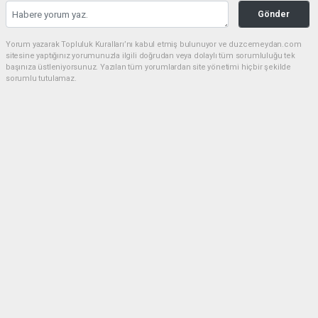
Gönder
Yorum yazarak Topluluk Kuralları’nı kabul etmiş bulunuyor ve duzcemeydan.com
sitesine yaptığınız yorumunuzla ilgili doğrudan veya dolaylı tüm sorumluluğu tek
başınıza üstleniyorsunuz. Yazılan tüm yorumlardan site yönetimi hiçbir şekilde
sorumlu tutulamaz.