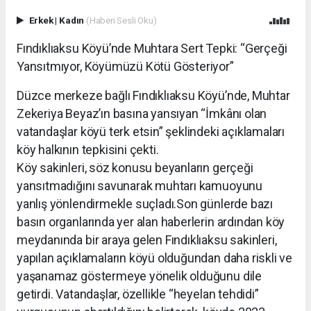
Erkek
|
Kadın
(Haberi Sesli Oku)
Fındıklıaksu Köyü’nde Muhtara Sert Tepki: “Gerçeği
Yansıtmıyor, Köyümüzü Kötü Gösteriyor”
Düzce merkeze bağlı Fındıklıaksu Köyü’nde, Muhtar
Zekeriya Beyaz’ın basına yansıyan “İmkânı olan
vatandaşlar köyü terk etsin” şeklindeki açıklamaları
köy halkının tepkisini çekti.
Köy sakinleri, söz konusu beyanların gerçeği
yansıtmadığını savunarak muhtarı kamuoyunu
yanlış yönlendirmekle suçladı.Son günlerde bazı
basın organlarında yer alan haberlerin ardından köy
meydanında bir araya gelen Fındıklıaksu sakinleri,
yapılan açıklamaların köyü olduğundan daha riskli ve
yaşanamaz göstermeye yönelik olduğunu dile
getirdi. Vatandaşlar, özellikle “heyelan tehdidi”