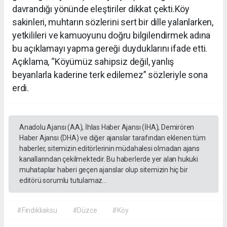
davrandığı yönünde eleştiriler dikkat çekti.Köy
sakinleri, muhtarın sözlerini sert bir dille yalanlarken,
yetkilileri ve kamuoyunu doğru bilgilendirmek adına
bu açıklamayı yapma gereği duyduklarını ifade etti.
Açıklama, “Köyümüz sahipsiz değil, yanlış
beyanlarla kaderine terk edilemez” sözleriyle sona
erdi.
Anadolu Ajansı (AA), İhlas Haber Ajansı (İHA), Demirören
Haber Ajansı (DHA) ve diğer ajanslar tarafından eklenen tüm
haberler, sitemizin editörlerinin müdahalesi olmadan ajans
kanallarından çekilmektedir. Bu haberlerde yer alan hukuki
muhataplar haberi geçen ajanslar olup sitemizin hiç bir
editörü sorumlu tutulamaz...
#Fındıklıaksu
#Düzce
#Köy