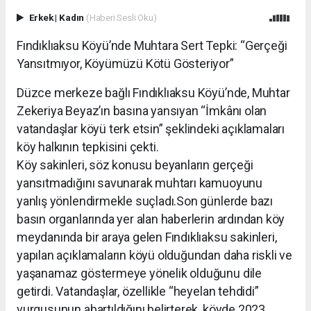
Erkek
|
Kadın
(Haberi Sesli Oku)
Fındıklıaksu Köyü’nde Muhtara Sert Tepki: “Gerçeği
Yansıtmıyor, Köyümüzü Kötü Gösteriyor”
Düzce merkeze bağlı Fındıklıaksu Köyü’nde, Muhtar
Zekeriya Beyaz’ın basına yansıyan “İmkânı olan
vatandaşlar köyü terk etsin” şeklindeki açıklamaları
köy halkının tepkisini çekti.
Köy sakinleri, söz konusu beyanların gerçeği
yansıtmadığını savunarak muhtarı kamuoyunu
yanlış yönlendirmekle suçladı.Son günlerde bazı
basın organlarında yer alan haberlerin ardından köy
meydanında bir araya gelen Fındıklıaksu sakinleri,
yapılan açıklamaların köyü olduğundan daha riskli ve
yaşanamaz göstermeye yönelik olduğunu dile
getirdi. Vatandaşlar, özellikle “heyelan tehdidi”
vurgusunun abartıldığını belirterek, köyde 2023