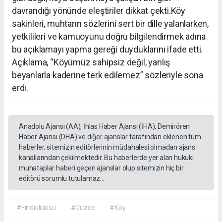
davrandığı yönünde eleştiriler dikkat çekti.Köy
sakinleri, muhtarın sözlerini sert bir dille yalanlarken,
yetkilileri ve kamuoyunu doğru bilgilendirmek adına
bu açıklamayı yapma gereği duyduklarını ifade etti.
Açıklama, “Köyümüz sahipsiz değil, yanlış
beyanlarla kaderine terk edilemez” sözleriyle sona
erdi.
Anadolu Ajansı (AA), İhlas Haber Ajansı (İHA), Demirören
Haber Ajansı (DHA) ve diğer ajanslar tarafından eklenen tüm
haberler, sitemizin editörlerinin müdahalesi olmadan ajans
kanallarından çekilmektedir. Bu haberlerde yer alan hukuki
muhataplar haberi geçen ajanslar olup sitemizin hiç bir
editörü sorumlu tutulamaz...
#Fındıklıaksu
#Düzce
#Köy