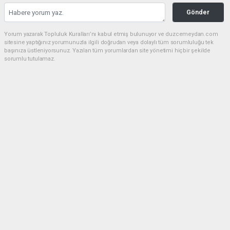
Gönder
Yorum yazarak Topluluk Kuralları’nı kabul etmiş bulunuyor ve duzcemeydan.com
sitesine yaptığınız yorumunuzla ilgili doğrudan veya dolaylı tüm sorumluluğu tek
başınıza üstleniyorsunuz. Yazılan tüm yorumlardan site yönetimi hiçbir şekilde
sorumlu tutulamaz.