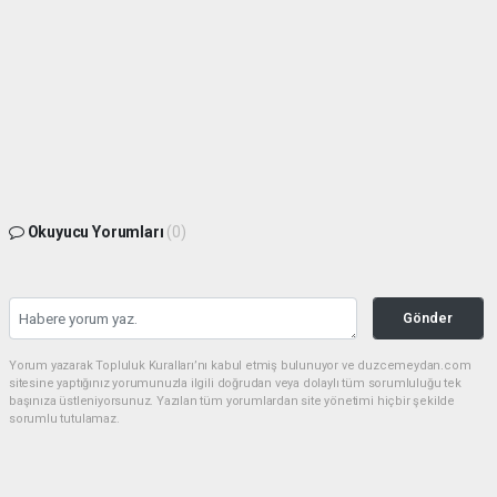
Okuyucu Yorumları
(0)
Gönder
Yorum yazarak Topluluk Kuralları’nı kabul etmiş bulunuyor ve duzcemeydan.com
sitesine yaptığınız yorumunuzla ilgili doğrudan veya dolaylı tüm sorumluluğu tek
başınıza üstleniyorsunuz. Yazılan tüm yorumlardan site yönetimi hiçbir şekilde
sorumlu tutulamaz.