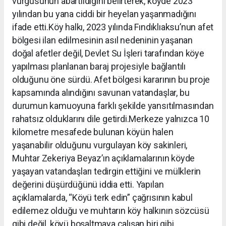
vurgusunun abartıldığını belirterek, köyde 2023
yılından bu yana ciddi bir heyelan yaşanmadığını
ifade etti.Köy halkı, 2023 yılında Fındıklıaksu’nun afet
bölgesi ilan edilmesinin asıl nedeninin yaşanan
doğal afetler değil, Devlet Su İşleri tarafından köye
yapılması planlanan baraj projesiyle bağlantılı
olduğunu öne sürdü. Afet bölgesi kararının bu proje
kapsamında alındığını savunan vatandaşlar, bu
durumun kamuoyuna farklı şekilde yansıtılmasından
rahatsız olduklarını dile getirdi.Merkeze yalnızca 10
kilometre mesafede bulunan köyün halen
yaşanabilir olduğunu vurgulayan köy sakinleri,
Muhtar Zekeriya Beyaz’ın açıklamalarının köyde
yaşayan vatandaşları tedirgin ettiğini ve mülklerin
değerini düşürdüğünü iddia etti. Yapılan
açıklamalarda, “Köyü terk edin” çağrısının kabul
edilemez olduğu ve muhtarın köy halkının sözcüsü
gibi değil, köyü boşaltmaya çalışan biri gibi