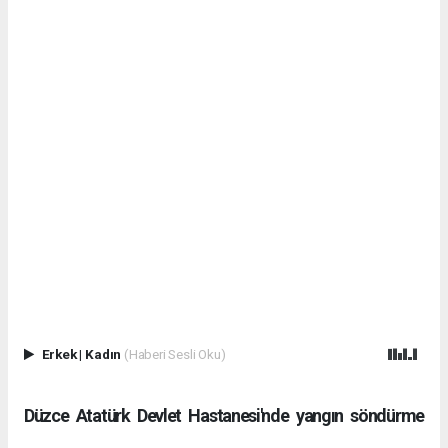
Erkek
|
Kadın
(Haberi Sesli Oku)
Düzce Atatürk Devlet Hastanesi'nde yangın söndürme