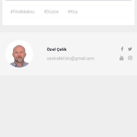
#Fındıklıaksu
#Düzce
#Köy
Özel Çelik
ozelcelikfoto@gmail.com