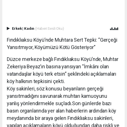
Erkek
|
Kadın
(Haberi Sesli Oku)
Fındıklıaksu Köyü’nde Muhtara Sert Tepki: “Gerçeği
Yansıtmıyor, Köyümüzü Kötü Gösteriyor”
Düzce merkeze bağlı Fındıklıaksu Köyü’nde, Muhtar
Zekeriya Beyaz’ın basına yansıyan “İmkânı olan
vatandaşlar köyü terk etsin” şeklindeki açıklamaları
köy halkının tepkisini çekti.
Köy sakinleri, söz konusu beyanların gerçeği
yansıtmadığını savunarak muhtarı kamuoyunu
yanlış yönlendirmekle suçladı.Son günlerde bazı
basın organlarında yer alan haberlerin ardından köy
meydanında bir araya gelen Fındıklıaksu sakinleri,
yapılan açıklamaların köyü olduğundan daha riskli ve