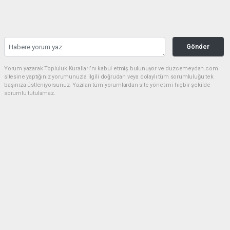
Gönder
Yorum yazarak Topluluk Kuralları’nı kabul etmiş bulunuyor ve duzcemeydan.com
sitesine yaptığınız yorumunuzla ilgili doğrudan veya dolaylı tüm sorumluluğu tek
başınıza üstleniyorsunuz. Yazılan tüm yorumlardan site yönetimi hiçbir şekilde
sorumlu tutulamaz.