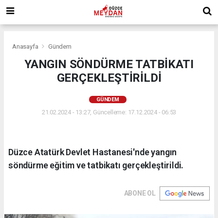
Anasayfa
Gündem
YANGIN SÖNDÜRME TATBİKATI
GERÇEKLEŞTİRİLDİ
GÜNDEM
21.02.2024 - 13:27, Güncelleme: 17.12.2024 - 06:53
Düzce Atatürk Devlet Hastanesi'nde yangın
söndürme eğitim ve tatbikatı gerçekleştirildi.
ABONE OL