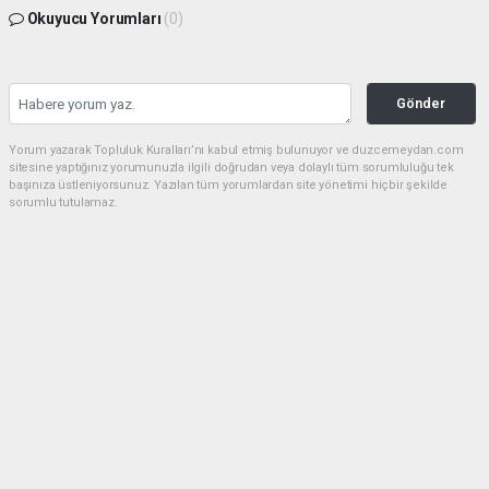
Okuyucu Yorumları
(0)
Gönder
Yorum yazarak Topluluk Kuralları’nı kabul etmiş bulunuyor ve duzcemeydan.com
sitesine yaptığınız yorumunuzla ilgili doğrudan veya dolaylı tüm sorumluluğu tek
başınıza üstleniyorsunuz. Yazılan tüm yorumlardan site yönetimi hiçbir şekilde
sorumlu tutulamaz.