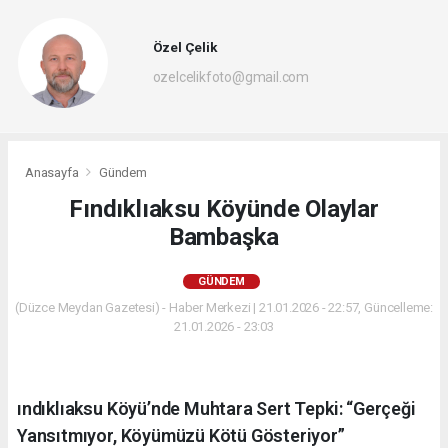
Özel Çelik
ozelcelikfoto@gmail.com
Anasayfa
Gündem
Fındıklıaksu Köyünde Olaylar
Bambaşka
GÜNDEM
(Düzce Meydan Gazetesi) - Haber Merkezi | 21.01.2026 - 22:57, Güncelleme:
21.01.2026 - 23:03
ındıklıaksu Köyü’nde Muhtara Sert Tepki: “Gerçeği
Yansıtmıyor, Köyümüzü Kötü Gösteriyor”