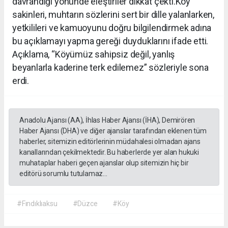
davrandığı yönünde eleştiriler dikkat çekti.Köy
sakinleri, muhtarın sözlerini sert bir dille yalanlarken,
yetkilileri ve kamuoyunu doğru bilgilendirmek adına
bu açıklamayı yapma gereği duyduklarını ifade etti.
Açıklama, “Köyümüz sahipsiz değil, yanlış
beyanlarla kaderine terk edilemez” sözleriyle sona
erdi.
Anadolu Ajansı (AA), İhlas Haber Ajansı (İHA), Demirören
Haber Ajansı (DHA) ve diğer ajanslar tarafından eklenen tüm
haberler, sitemizin editörlerinin müdahalesi olmadan ajans
kanallarından çekilmektedir. Bu haberlerde yer alan hukuki
muhataplar haberi geçen ajanslar olup sitemizin hiç bir
editörü sorumlu tutulamaz...
#Fındıklıaksu
#Düzce
#Köy