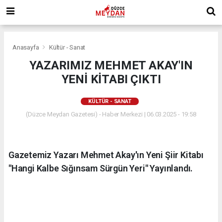
Anasayfa
Kültür - Sanat
YAZARIMIZ MEHMET AKAY'IN
YENİ KİTABI ÇIKTI
KÜLTÜR - SANAT
(Düzce Meydan Gazetesi) - Haber Merkezi | 06.03.2025 - 19:58
Gazetemiz Yazarı Mehmet Akay'ın Yeni Şiir Kitabı
"Hangi Kalbe Sığınsam Sürgün Yeri" Yayınlandı.