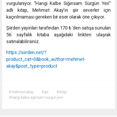
vurgulanıyor. "Hangi Kalbe Sığınsam Sürgün Yeri"
adlı kitap, Mehmet Akay'ın şiir severler için
kaçırılmaması gereken bir eser olarak öne çıkıyor.
Şiirden yayınları tarafından 170 ₺ 'den satışa sunulan
56 sayfalık kitaba aşağıdaki linkten ulaşrak
satınalabilirsiniz.
https://siirden.net/?
product_cat=0&book_author=mehmet-
akay&post_type=product
#mehmet akay
#şiir
#kitap
#hangi kalbe sığınsam sürgün yeri