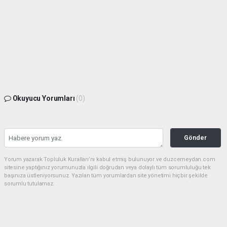
Okuyucu Yorumları
(0)
Gönder
Yorum yazarak Topluluk Kuralları’nı kabul etmiş bulunuyor ve duzcemeydan.com
sitesine yaptığınız yorumunuzla ilgili doğrudan veya dolaylı tüm sorumluluğu tek
başınıza üstleniyorsunuz. Yazılan tüm yorumlardan site yönetimi hiçbir şekilde
sorumlu tutulamaz.