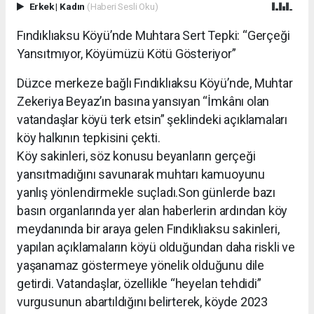
Erkek
|
Kadın
(Haberi Sesli Oku)
Fındıklıaksu Köyü’nde Muhtara Sert Tepki: “Gerçeği
Yansıtmıyor, Köyümüzü Kötü Gösteriyor”
Düzce merkeze bağlı Fındıklıaksu Köyü’nde, Muhtar
Zekeriya Beyaz’ın basına yansıyan “İmkânı olan
vatandaşlar köyü terk etsin” şeklindeki açıklamaları
köy halkının tepkisini çekti.
Köy sakinleri, söz konusu beyanların gerçeği
yansıtmadığını savunarak muhtarı kamuoyunu
yanlış yönlendirmekle suçladı.Son günlerde bazı
basın organlarında yer alan haberlerin ardından köy
meydanında bir araya gelen Fındıklıaksu sakinleri,
yapılan açıklamaların köyü olduğundan daha riskli ve
yaşanamaz göstermeye yönelik olduğunu dile
getirdi. Vatandaşlar, özellikle “heyelan tehdidi”
vurgusunun abartıldığını belirterek, köyde 2023