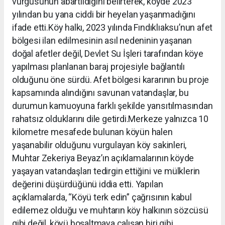
vurgusunun abartıldığını belirterek, köyde 2023
yılından bu yana ciddi bir heyelan yaşanmadığını
ifade etti.Köy halkı, 2023 yılında Fındıklıaksu’nun afet
bölgesi ilan edilmesinin asıl nedeninin yaşanan
doğal afetler değil, Devlet Su İşleri tarafından köye
yapılması planlanan baraj projesiyle bağlantılı
olduğunu öne sürdü. Afet bölgesi kararının bu proje
kapsamında alındığını savunan vatandaşlar, bu
durumun kamuoyuna farklı şekilde yansıtılmasından
rahatsız olduklarını dile getirdi.Merkeze yalnızca 10
kilometre mesafede bulunan köyün halen
yaşanabilir olduğunu vurgulayan köy sakinleri,
Muhtar Zekeriya Beyaz’ın açıklamalarının köyde
yaşayan vatandaşları tedirgin ettiğini ve mülklerin
değerini düşürdüğünü iddia etti. Yapılan
açıklamalarda, “Köyü terk edin” çağrısının kabul
edilemez olduğu ve muhtarın köy halkının sözcüsü
gibi değil, köyü boşaltmaya çalışan biri gibi