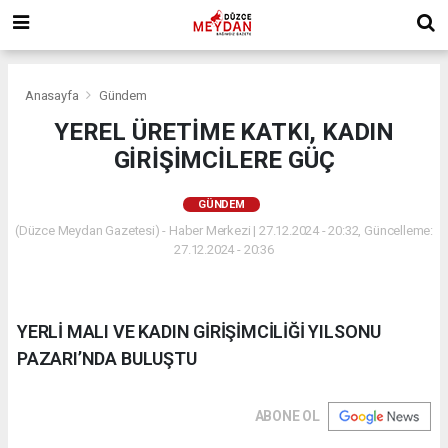
Anasayfa
Gündem
YEREL ÜRETİME KATKI, KADIN
GİRİŞİMCİLERE GÜÇ
GÜNDEM
(Düzce Meydan Gazetesi) - Haber Merkezi | 27.12.2024 - 20:32, Güncelleme:
27.12.2024 - 20:36
YERLİ MALI VE KADIN GİRİŞİMCİLİĞİ YILSONU
PAZARI’NDA BULUŞTU
ABONE OL