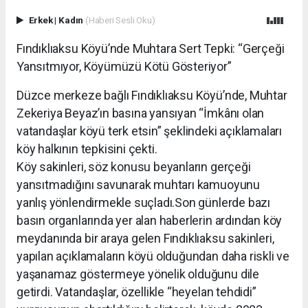
Erkek
|
Kadın
(Haberi Sesli Oku)
Fındıklıaksu Köyü’nde Muhtara Sert Tepki: “Gerçeği
Yansıtmıyor, Köyümüzü Kötü Gösteriyor”
Düzce merkeze bağlı Fındıklıaksu Köyü’nde, Muhtar
Zekeriya Beyaz’ın basına yansıyan “İmkânı olan
vatandaşlar köyü terk etsin” şeklindeki açıklamaları
köy halkının tepkisini çekti.
Köy sakinleri, söz konusu beyanların gerçeği
yansıtmadığını savunarak muhtarı kamuoyunu
yanlış yönlendirmekle suçladı.Son günlerde bazı
basın organlarında yer alan haberlerin ardından köy
meydanında bir araya gelen Fındıklıaksu sakinleri,
yapılan açıklamaların köyü olduğundan daha riskli ve
yaşanamaz göstermeye yönelik olduğunu dile
getirdi. Vatandaşlar, özellikle “heyelan tehdidi”