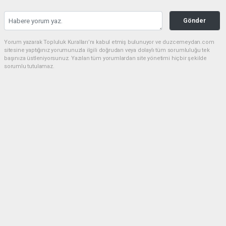
Gönder
Yorum yazarak Topluluk Kuralları’nı kabul etmiş bulunuyor ve duzcemeydan.com
sitesine yaptığınız yorumunuzla ilgili doğrudan veya dolaylı tüm sorumluluğu tek
başınıza üstleniyorsunuz. Yazılan tüm yorumlardan site yönetimi hiçbir şekilde
sorumlu tutulamaz.