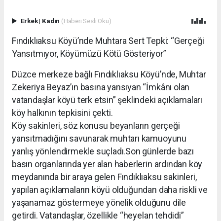
Erkek
|
Kadın
(Haberi Sesli Oku)
Fındıklıaksu Köyü’nde Muhtara Sert Tepki: “Gerçeği
Yansıtmıyor, Köyümüzü Kötü Gösteriyor”
Düzce merkeze bağlı Fındıklıaksu Köyü’nde, Muhtar
Zekeriya Beyaz’ın basına yansıyan “İmkânı olan
vatandaşlar köyü terk etsin” şeklindeki açıklamaları
köy halkının tepkisini çekti.
Köy sakinleri, söz konusu beyanların gerçeği
yansıtmadığını savunarak muhtarı kamuoyunu
yanlış yönlendirmekle suçladı.Son günlerde bazı
basın organlarında yer alan haberlerin ardından köy
meydanında bir araya gelen Fındıklıaksu sakinleri,
yapılan açıklamaların köyü olduğundan daha riskli ve
yaşanamaz göstermeye yönelik olduğunu dile
getirdi. Vatandaşlar, özellikle “heyelan tehdidi”