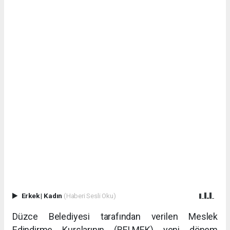
Erkek
|
Kadın
(Haberi Sesli Oku)
Düzce Belediyesi tarafından verilen Meslek
Edindirme Kurslarının (BELMEK) yeni dönem