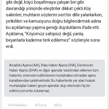
gibi değil, köyü boşaltmaya çalışan biri gibi
davrandığı yönünde eleştiriler dikkat çekti.Köy
sakinleri, muhtarın sözlerini sert bir dille yalanlarken,
yetkilileri ve kamuoyunu doğru bilgilendirmek adına
bu açıklamayı yapma gereği duyduklarını ifade etti.
Açıklama, “Köyümüz sahipsiz değil, yanlış
beyanlarla kaderine terk edilemez” sözleriyle sona
erdi.
Anadolu Ajansı (AA), İhlas Haber Ajansı (İHA), Demirören
Haber Ajansı (DHA) ve diğer ajanslar tarafından eklenen tüm
haberler, sitemizin editörlerinin müdahalesi olmadan ajans
kanallarından çekilmektedir. Bu haberlerde yer alan hukuki
muhataplar haberi geçen ajanslar olup sitemizin hiç bir
editörü sorumlu tutulamaz...
#Fındıklıaksu
#Düzce
#Köy