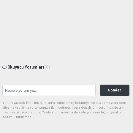
Okuyucu Yorumları
(0)
Gönder
Yorum yazarak Topluluk Kuralları’nı kabul etmiş bulunuyor ve duzcemeydan.com
sitesine yaptığınız yorumunuzla ilgili doğrudan veya dolaylı tüm sorumluluğu tek
başınıza üstleniyorsunuz. Yazılan tüm yorumlardan site yönetimi hiçbir şekilde
sorumlu tutulamaz.