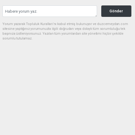
Gönder
Yorum yazarak Topluluk Kuralları’nı kabul etmiş bulunuyor ve duzcemeydan.com
sitesine yaptığınız yorumunuzla ilgili doğrudan veya dolaylı tüm sorumluluğu tek
başınıza üstleniyorsunuz. Yazılan tüm yorumlardan site yönetimi hiçbir şekilde
sorumlu tutulamaz.