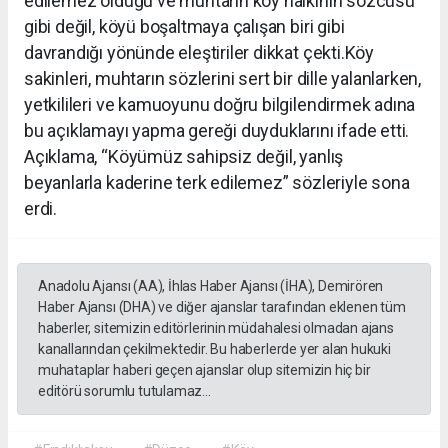
edilemez olduğu ve muhtarın köy halkının sözcüsü
gibi değil, köyü boşaltmaya çalışan biri gibi
davrandığı yönünde eleştiriler dikkat çekti.Köy
sakinleri, muhtarın sözlerini sert bir dille yalanlarken,
yetkilileri ve kamuoyunu doğru bilgilendirmek adına
bu açıklamayı yapma gereği duyduklarını ifade etti.
Açıklama, “Köyümüz sahipsiz değil, yanlış
beyanlarla kaderine terk edilemez” sözleriyle sona
erdi.
Anadolu Ajansı (AA), İhlas Haber Ajansı (İHA), Demirören
Haber Ajansı (DHA) ve diğer ajanslar tarafından eklenen tüm
haberler, sitemizin editörlerinin müdahalesi olmadan ajans
kanallarından çekilmektedir. Bu haberlerde yer alan hukuki
muhataplar haberi geçen ajanslar olup sitemizin hiç bir
editörü sorumlu tutulamaz...