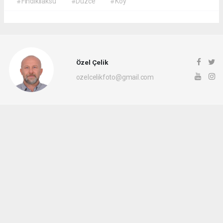
#Fındıklıaksu
#Düzce
#Köy
Özel Çelik
ozelcelikfoto@gmail.com