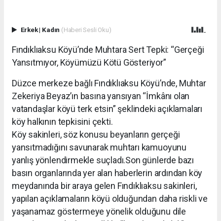
Erkek
|
Kadın
(Haberi Sesli Oku)
Fındıklıaksu Köyü’nde Muhtara Sert Tepki: “Gerçeği
Yansıtmıyor, Köyümüzü Kötü Gösteriyor”
Düzce merkeze bağlı Fındıklıaksu Köyü’nde, Muhtar
Zekeriya Beyaz’ın basına yansıyan “İmkânı olan
vatandaşlar köyü terk etsin” şeklindeki açıklamaları
köy halkının tepkisini çekti.
Köy sakinleri, söz konusu beyanların gerçeği
yansıtmadığını savunarak muhtarı kamuoyunu
yanlış yönlendirmekle suçladı.Son günlerde bazı
basın organlarında yer alan haberlerin ardından köy
meydanında bir araya gelen Fındıklıaksu sakinleri,
yapılan açıklamaların köyü olduğundan daha riskli ve
yaşanamaz göstermeye yönelik olduğunu dile