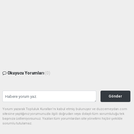
Okuyucu Yorumları
(0)
Gönder
Yorum yazarak Topluluk Kuralları’nı kabul etmiş bulunuyor ve duzcemeydan.com
sitesine yaptığınız yorumunuzla ilgili doğrudan veya dolaylı tüm sorumluluğu tek
başınıza üstleniyorsunuz. Yazılan tüm yorumlardan site yönetimi hiçbir şekilde
sorumlu tutulamaz.