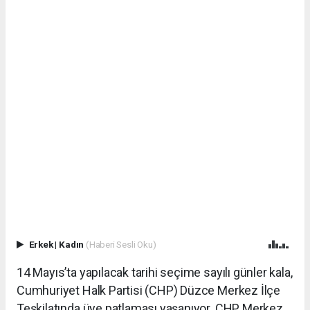
Erkek
|
Kadın
(Haberi Sesli Oku)
14 Mayıs’ta yapılacak tarihi seçime sayılı günler kala,
Cumhuriyet Halk Partisi (CHP) Düzce Merkez İlçe
Teşkilatında üye patlaması yaşanıyor. CHP Merkez