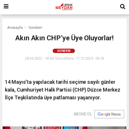
Anasayfa
Gündem
Akın Akın CHP’ye Üye Oluyorlar!
GÜNDEM
28.04.2023 - 18:44, Güncelleme: 17.12.2024 - 06:53
14 Mayıs’ta yapılacak tarihi seçime sayılı günler
kala, Cumhuriyet Halk Partisi (CHP) Düzce Merkez
İlçe Teşkilatında üye patlaması yaşanıyor.
ABONE OL