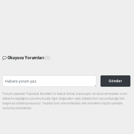
Okuyucu Yorumları
(0)
Gönder
Yorum yazarak Topluluk Kuralları’nı kabul etmiş bulunuyor ve duzcemeydan.com
sitesine yaptığınız yorumunuzla ilgili doğrudan veya dolaylı tüm sorumluluğu tek
başınıza üstleniyorsunuz. Yazılan tüm yorumlardan site yönetimi hiçbir şekilde
sorumlu tutulamaz.