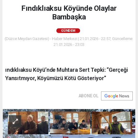
Fındıklıaksu Köyünde Olaylar
Bambaşka
GÜNDEM
(Düzce Meydan Gazetesi) - Haber Merkezi | 21.01.2026 - 22:57, Güncelleme:
21.01.2026 - 23:03
ındıklıaksu Köyü’nde Muhtara Sert Tepki: “Gerçeği
Yansıtmıyor, Köyümüzü Kötü Gösteriyor”
ABONE OL