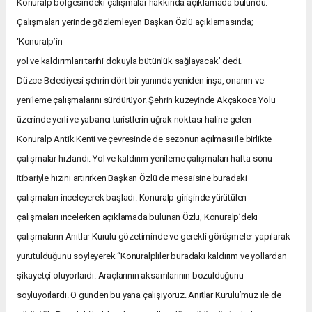
Konuralp bölgesindeki çalışmalar hakkında açıklamada bulundu.
Çalışmaları yerinde gözlemleyen Başkan Özlü açıklamasında;
‘Konuralp’in
yol ve kaldırımları tarihi dokuyla bütünlük sağlayacak’ dedi.
Düzce Belediyesi şehrin dört bir yanında yeniden inşa, onarım ve
yenileme çalışmalarını sürdürüyor. Şehrin kuzeyinde Akçakoca Yolu
üzerinde yerli ve yabancı turistlerin uğrak noktası haline gelen
Konuralp Antik Kenti ve çevresinde de sezonun açılması ile birlikte
çalışmalar hızlandı. Yol ve kaldırım yenileme çalışmaları hafta sonu
itibariyle hızını artırırken Başkan Özlü de mesaisine buradaki
çalışmaları inceleyerek başladı. Konuralp girişinde yürütülen
çalışmaları incelerken açıklamada bulunan Özlü, Konuralp’deki
çalışmaların Anıtlar Kurulu gözetiminde ve gerekli görüşmeler yapılarak
yürütüldüğünü söyleyerek “Konuralpliler buradaki kaldırım ve yollardan
şikayetçi oluyorlardı. Araçlarının aksamlarının bozulduğunu
söylüyorlardı. O günden bu yana çalışıyoruz. Anıtlar Kurulu’muz ile de