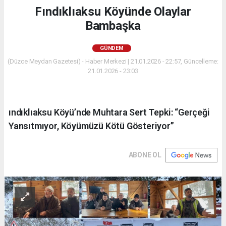
Fındıklıaksu Köyünde Olaylar
Bambaşka
GÜNDEM
(Düzce Meydan Gazetesi) - Haber Merkezi | 21.01.2026 - 22:57, Güncelleme:
21.01.2026 - 23:03
ındıklıaksu Köyü’nde Muhtara Sert Tepki: “Gerçeği
Yansıtmıyor, Köyümüzü Kötü Gösteriyor”
ABONE OL