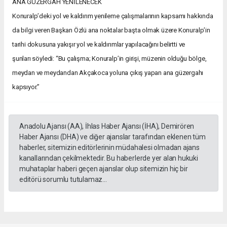
ANA GÜZERGAH YENİLENECEK
Konuralp’deki yol ve kaldırım yenileme çalışmalarının kapsamı hakkında
da bilgi veren Başkan Özlü ana noktalar başta olmak üzere Konuralp’in
tarihi dokusuna yakışır yol ve kaldırımlar yapılacağını belirtti ve
şunları söyledi: “Bu çalışma; Konuralp’in girişi, müzenin olduğu bölge,
meydan ve meydandan Akçakoca yoluna çıkış yapan ana güzergahı
kapsıyor.”
Anadolu Ajansı (AA), İhlas Haber Ajansı (İHA), Demirören
Haber Ajansı (DHA) ve diğer ajanslar tarafından eklenen tüm
haberler, sitemizin editörlerinin müdahalesi olmadan ajans
kanallarından çekilmektedir. Bu haberlerde yer alan hukuki
muhataplar haberi geçen ajanslar olup sitemizin hiç bir
editörü sorumlu tutulamaz...