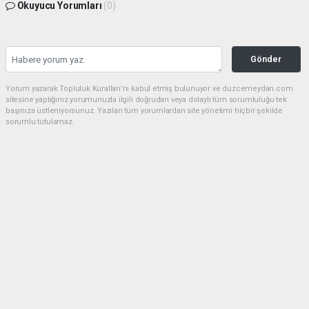
Okuyucu Yorumları
(0)
Gönder
Yorum yazarak Topluluk Kuralları’nı kabul etmiş bulunuyor ve duzcemeydan.com
sitesine yaptığınız yorumunuzla ilgili doğrudan veya dolaylı tüm sorumluluğu tek
başınıza üstleniyorsunuz. Yazılan tüm yorumlardan site yönetimi hiçbir şekilde
sorumlu tutulamaz.