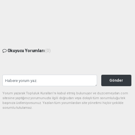
Okuyucu Yorumları
(0)
Gönder
Yorum yazarak Topluluk Kuralları’nı kabul etmiş bulunuyor ve duzcemeydan.com
sitesine yaptığınız yorumunuzla ilgili doğrudan veya dolaylı tüm sorumluluğu tek
başınıza üstleniyorsunuz. Yazılan tüm yorumlardan site yönetimi hiçbir şekilde
sorumlu tutulamaz.