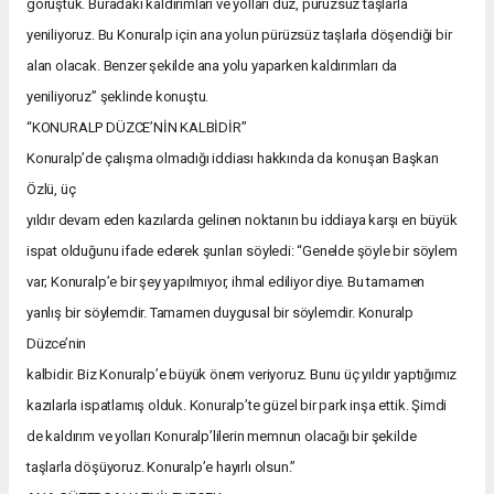
görüştük. Buradaki kaldırımları ve yolları düz, pürüzsüz taşlarla
yeniliyoruz. Bu Konuralp için ana yolun pürüzsüz taşlarla döşendiği bir
alan olacak. Benzer şekilde ana yolu yaparken kaldırımları da
yeniliyoruz” şeklinde konuştu.
“KONURALP DÜZCE’NİN KALBİDİR”
Konuralp’de çalışma olmadığı iddiası hakkında da konuşan Başkan
Özlü, üç
yıldır devam eden kazılarda gelinen noktanın bu iddiaya karşı en büyük
ispat olduğunu ifade ederek şunları söyledi: “Genelde şöyle bir söylem
var; Konuralp’e bir şey yapılmıyor, ihmal ediliyor diye. Bu tamamen
yanlış bir söylemdir. Tamamen duygusal bir söylemdir. Konuralp
Düzce’nin
kalbidir. Biz Konuralp’e büyük önem veriyoruz. Bunu üç yıldır yaptığımız
kazılarla ispatlamış olduk. Konuralp’te güzel bir park inşa ettik. Şimdi
de kaldırım ve yolları Konuralp’lilerin memnun olacağı bir şekilde
taşlarla döşüyoruz. Konuralp’e hayırlı olsun.”