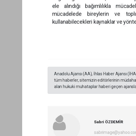
ele alındığı bağımlılıkla mücade
mücadelede bireylerin ve topl
kullanabilecekleri kaynaklar ve yönt
Anadolu Ajansı (AA), İhlas Haber Ajansı (İH
tüm haberler, sitemizin editörlerinin müdaha
alan hukuki muhataplar haberi geçen ajanslar
Sabri ÖZDEMİR
sabrimage@yahoo.c