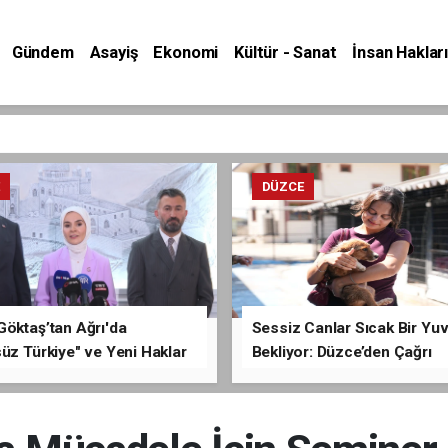
Gündem
Asayiş
Ekonomi
Kültür - Sanat
İnsan Hakları
E
DÜZCE
Göktaş’tan Ağrı'da
Sessiz Canlar Sıcak Bir Yu
üz Türkiye" ve Yeni Haklar
Bekliyor: Düzce’den Çağrı
ması