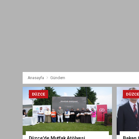
Anasayfa
Gündem
DÜZCE
DÜZC
Düzce'de Mutfak Atölyesi
Bakan 