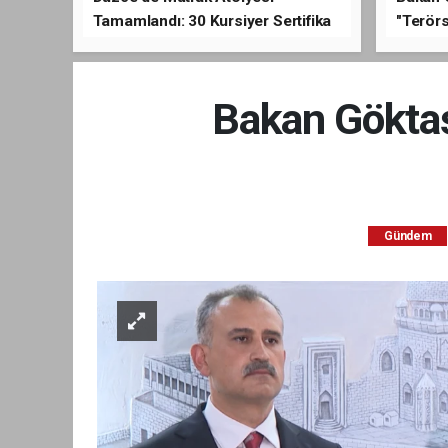
Tamamlandı: 30 Kursiyer Sertifika
"Terörs
Aldı
Açıkla
Bakan Göktaş’
Gündem