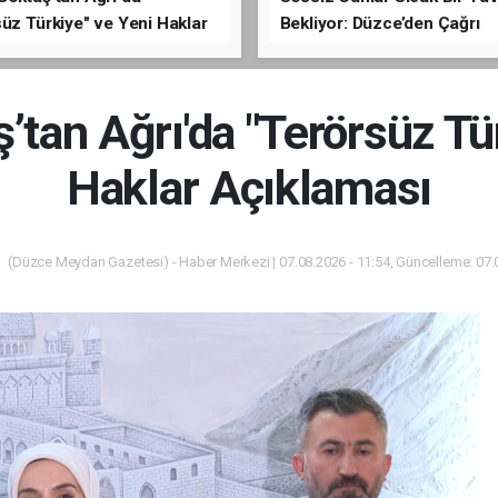
üz Türkiye" ve Yeni Haklar
Bekliyor: Düzce’den Çağrı
ması
tan Ağrı'da "Terörsüz Tü
Haklar Açıklaması
(Düzce Meydan Gazetesi) - Haber Merkezi | 07.08.2026 - 11:54, Güncelleme: 07.0