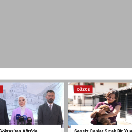
E
DÜZCE
Göktaş’tan Ağrı'da
Sessiz Canlar Sıcak Bir Yu