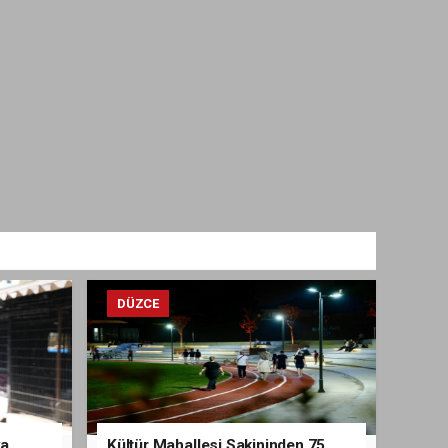
DÜZCE
va
Kültür Mahallesi Sakininden 75