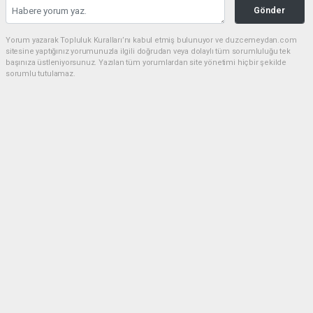
Gönder
Yorum yazarak Topluluk Kuralları’nı kabul etmiş bulunuyor ve duzcemeydan.com
sitesine yaptığınız yorumunuzla ilgili doğrudan veya dolaylı tüm sorumluluğu tek
başınıza üstleniyorsunuz. Yazılan tüm yorumlardan site yönetimi hiçbir şekilde
sorumlu tutulamaz.