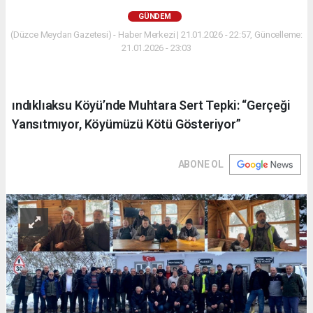
GÜNDEM
(Düzce Meydan Gazetesi) - Haber Merkezi | 21.01.2026 - 22:57, Güncelleme:
21.01.2026 - 23:03
ındıklıaksu Köyü’nde Muhtara Sert Tepki: “Gerçeği
Yansıtmıyor, Köyümüzü Kötü Gösteriyor”
ABONE OL