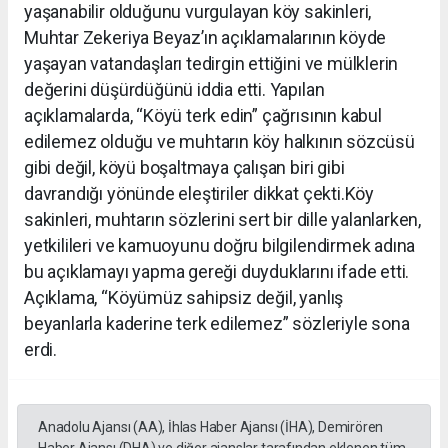
yaşanabilir olduğunu vurgulayan köy sakinleri,
Muhtar Zekeriya Beyaz’ın açıklamalarının köyde
yaşayan vatandaşları tedirgin ettiğini ve mülklerin
değerini düşürdüğünü iddia etti. Yapılan
açıklamalarda, “Köyü terk edin” çağrısının kabul
edilemez olduğu ve muhtarın köy halkının sözcüsü
gibi değil, köyü boşaltmaya çalışan biri gibi
davrandığı yönünde eleştiriler dikkat çekti.Köy
sakinleri, muhtarın sözlerini sert bir dille yalanlarken,
yetkilileri ve kamuoyunu doğru bilgilendirmek adına
bu açıklamayı yapma gereği duyduklarını ifade etti.
Açıklama, “Köyümüz sahipsiz değil, yanlış
beyanlarla kaderine terk edilemez” sözleriyle sona
erdi.
Anadolu Ajansı (AA), İhlas Haber Ajansı (İHA), Demirören
Haber Ajansı (DHA) ve diğer ajanslar tarafından eklenen tüm