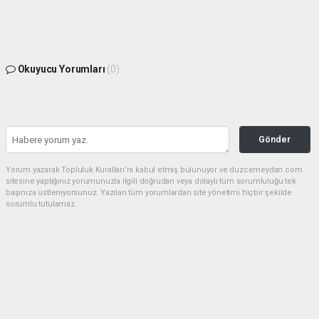
Okuyucu Yorumları
(0)
Gönder
Yorum yazarak Topluluk Kuralları’nı kabul etmiş bulunuyor ve duzcemeydan.com
sitesine yaptığınız yorumunuzla ilgili doğrudan veya dolaylı tüm sorumluluğu tek
başınıza üstleniyorsunuz. Yazılan tüm yorumlardan site yönetimi hiçbir şekilde
sorumlu tutulamaz.