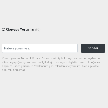
Okuyucu Yorumları
(0)
Gönder
Yorum yazarak Topluluk Kuralları’nı kabul etmiş bulunuyor ve duzcemeydan.com
sitesine yaptığınız yorumunuzla ilgili doğrudan veya dolaylı tüm sorumluluğu tek
başınıza üstleniyorsunuz. Yazılan tüm yorumlardan site yönetimi hiçbir şekilde
sorumlu tutulamaz.