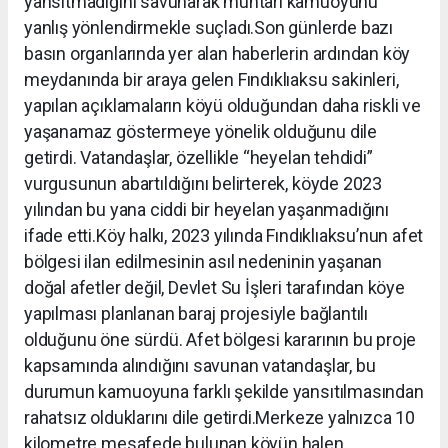
yansıtmadığını savunarak muhtarı kamuoyunu
yanlış yönlendirmekle suçladı.Son günlerde bazı
basın organlarında yer alan haberlerin ardından köy
meydanında bir araya gelen Fındıklıaksu sakinleri,
yapılan açıklamaların köyü olduğundan daha riskli ve
yaşanamaz göstermeye yönelik olduğunu dile
getirdi. Vatandaşlar, özellikle “heyelan tehdidi”
vurgusunun abartıldığını belirterek, köyde 2023
yılından bu yana ciddi bir heyelan yaşanmadığını
ifade etti.Köy halkı, 2023 yılında Fındıklıaksu’nun afet
bölgesi ilan edilmesinin asıl nedeninin yaşanan
doğal afetler değil, Devlet Su İşleri tarafından köye
yapılması planlanan baraj projesiyle bağlantılı
olduğunu öne sürdü. Afet bölgesi kararının bu proje
kapsamında alındığını savunan vatandaşlar, bu
durumun kamuoyuna farklı şekilde yansıtılmasından
rahatsız olduklarını dile getirdi.Merkeze yalnızca 10
kilometre mesafede bulunan köyün halen