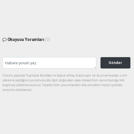
Okuyucu Yorumları
(0)
Gönder
Yorum yazarak Topluluk Kuralları’nı kabul etmiş bulunuyor ve duzcemeydan.com
sitesine yaptığınız yorumunuzla ilgili doğrudan veya dolaylı tüm sorumluluğu tek
başınıza üstleniyorsunuz. Yazılan tüm yorumlardan site yönetimi hiçbir şekilde
sorumlu tutulamaz.