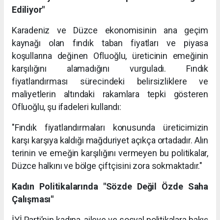
Ediliyor"
Karadeniz ve Düzce ekonomisinin ana geçim
kaynağı olan fındık taban fiyatları ve piyasa
koşullarına değinen Ofluoğlu, üreticinin emeğinin
karşılığını alamadığını vurguladı. Fındık
fiyatlandırması sürecindeki belirsizliklere ve
maliyetlerin altındaki rakamlara tepki gösteren
Ofluoğlu, şu ifadeleri kullandı:
"Fındık fiyatlandırmaları konusunda üreticimizin
karşı karşıya kaldığı mağduriyet açıkça ortadadır. Alın
terinin ve emeğin karşılığını vermeyen bu politikalar,
Düzce halkını ve bölge çiftçisini zora sokmaktadır."
Kadın Politikalarında "Sözde Değil Özde Saha
Çalışması"
İYİ Parti’nin kadına, aileye ve sosyal politikalara bakış