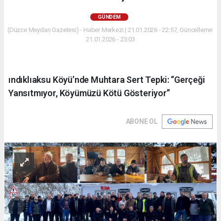
GÜNDEM
(Düzce Meydan Gazetesi) - Haber Merkezi | 21.01.2026 - 22:57, Güncelleme:
21.01.2026 - 23:03
ındıklıaksu Köyü’nde Muhtara Sert Tepki: “Gerçeği
Yansıtmıyor, Köyümüzü Kötü Gösteriyor”
ABONE OL