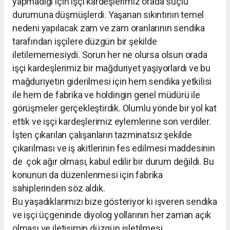
yapmadığı için işçi kardeşlerimiz orada suçlu
durumuna düşmüşlerdi. Yaşanan sıkıntının temel
nedeni yapılacak zam ve zam oranlarının sendika
tarafından işçilere düzgün bir şekilde
iletilememesiydi. Sorun her ne olursa olsun orada
işçi kardeşlerimiz bir mağduriyet yaşıyorlardı ve bu
mağduriyetin giderilmesi için hem sendika yetkilisi
ile hem de fabrika ve holdingin genel müdürü ile
görüşmeler gerçekleştirdik. Olumlu yönde bir yol kat
ettik ve işçi kardeşlerimiz eylemlerine son verdiler.
İşten çıkarılan çalışanların tazminatsız şekilde
çıkarılması ve iş akitlerinin fes edilmesi maddesinin
de çok ağır olması, kabul edilir bir durum değildi. Bu
konunun da düzenlenmesi için fabrika
sahiplerinden söz aldık.
Bu yaşadıklarımızı bize gösteriyor ki işveren sendika
ve işçi üçgeninde diyolog yollarının her zaman açık
olması ve iletişimin düzgün işletilmesi