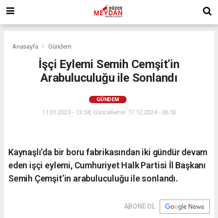
Anasayfa
Gündem
İşçi Eylemi Semih Cemşit’in
Arabuluculuğu ile Sonlandı
GÜNDEM
11.01.2023 - 13:58, Güncelleme: 17.12.2024 - 06:53
Kaynaşlı’da bir boru fabrikasından iki gündür devam
eden işçi eylemi, Cumhuriyet Halk Partisi İl Başkanı
Semih Çemşit’in arabuluculuğu ile sonlandı.
ABONE OL