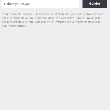
Gönder
Yorum yazarak Topluluk Kuralları’nı kabul etmiş bulunuyor ve duzcemeydan.com
sitesine yaptığınız yorumunuzla ilgili doğrudan veya dolaylı tüm sorumluluğu tek
başınıza üstleniyorsunuz. Yazılan tüm yorumlardan site yönetimi hiçbir şekilde
sorumlu tutulamaz.