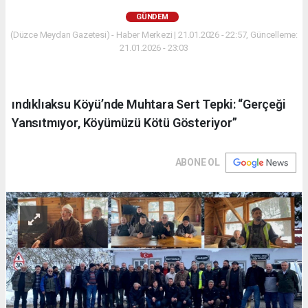
GÜNDEM
(Düzce Meydan Gazetesi) - Haber Merkezi | 21.01.2026 - 22:57, Güncelleme:
21.01.2026 - 23:03
ındıklıaksu Köyü’nde Muhtara Sert Tepki: “Gerçeği
Yansıtmıyor, Köyümüzü Kötü Gösteriyor”
ABONE OL