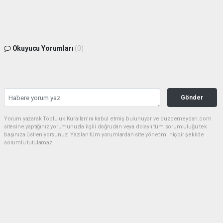
Okuyucu Yorumları
(0)
Gönder
Yorum yazarak Topluluk Kuralları’nı kabul etmiş bulunuyor ve duzcemeydan.com
sitesine yaptığınız yorumunuzla ilgili doğrudan veya dolaylı tüm sorumluluğu tek
başınıza üstleniyorsunuz. Yazılan tüm yorumlardan site yönetimi hiçbir şekilde
sorumlu tutulamaz.