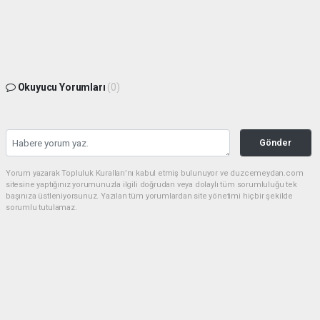
Okuyucu Yorumları
(0)
Gönder
Yorum yazarak Topluluk Kuralları’nı kabul etmiş bulunuyor ve duzcemeydan.com
sitesine yaptığınız yorumunuzla ilgili doğrudan veya dolaylı tüm sorumluluğu tek
başınıza üstleniyorsunuz. Yazılan tüm yorumlardan site yönetimi hiçbir şekilde
sorumlu tutulamaz.