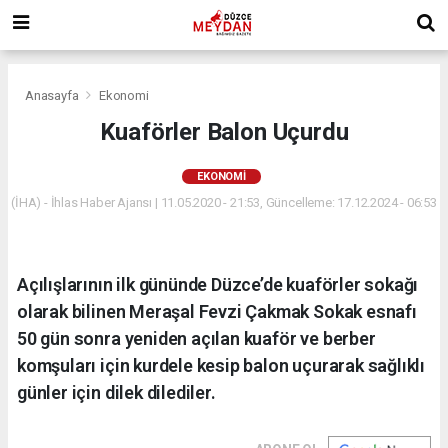
Anasayfa
Ekonomi
Kuaförler Balon Uçurdu
EKONOMI
(İHA) - İhlas Haber Ajansı | 11.05.2020 - 21:53, Güncelleme: 17.12.2024 - 06:53
Açılışlarının ilk gününde Düzce’de kuaförler sokağı
olarak bilinen Meraşal Fevzi Çakmak Sokak esnafı
50 gün sonra yeniden açılan kuaför ve berber
komşuları için kurdele kesip balon uçurarak sağlıklı
günler için dilek dilediler.