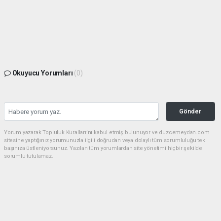
Okuyucu Yorumları
(0)
Gönder
Yorum yazarak Topluluk Kuralları’nı kabul etmiş bulunuyor ve duzcemeydan.com
sitesine yaptığınız yorumunuzla ilgili doğrudan veya dolaylı tüm sorumluluğu tek
başınıza üstleniyorsunuz. Yazılan tüm yorumlardan site yönetimi hiçbir şekilde
sorumlu tutulamaz.