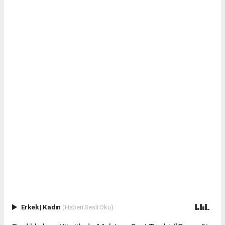
Erkek
|
Kadın
(Haberi Sesli Oku)