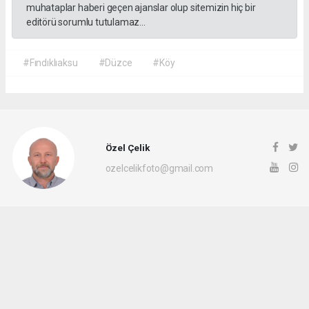
muhataplar haberi geçen ajanslar olup sitemizin hiç bir
editörü sorumlu tutulamaz...
#Fındıklıaksu
#Düzce
#Köy
Özel Çelik
ozelcelikfoto@gmail.com