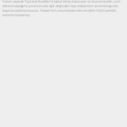
Yorum yazarak Topluluk Kuralları’nı kabul etmiş bulunuyor ve duzcemeydan.com
sitesine yaptığınız yorumunuzla ilgili doğrudan veya dolaylı tüm sorumluluğu tek
başınıza üstleniyorsunuz. Yazılan tüm yorumlardan site yönetimi hiçbir şekilde
sorumlu tutulamaz.