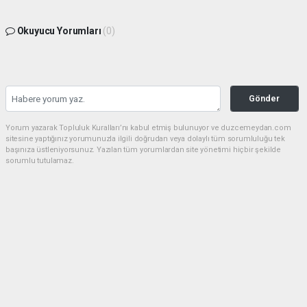
Okuyucu Yorumları
(0)
Gönder
Yorum yazarak Topluluk Kuralları’nı kabul etmiş bulunuyor ve duzcemeydan.com
sitesine yaptığınız yorumunuzla ilgili doğrudan veya dolaylı tüm sorumluluğu tek
başınıza üstleniyorsunuz. Yazılan tüm yorumlardan site yönetimi hiçbir şekilde
sorumlu tutulamaz.