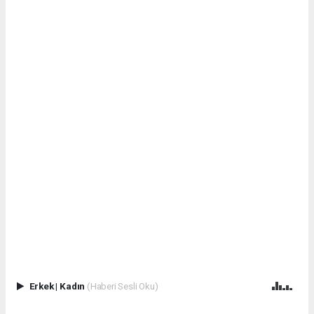
Erkek
|
Kadın
(Haberi Sesli Oku)