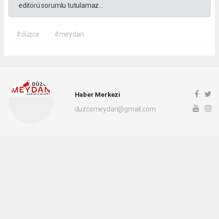
editörü sorumlu tutulamaz...
#düzce
#meydan
Haber Merkezi
duzcemeydan@gmail.com