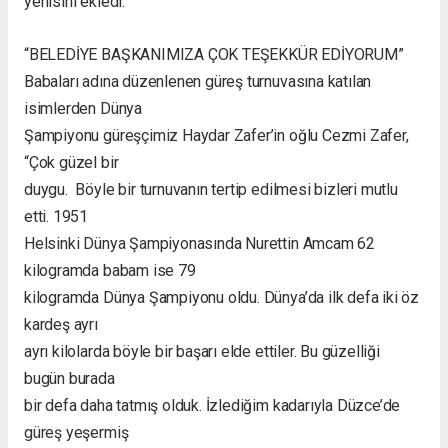
yenisini ekledi.
“BELEDİYE BAŞKANIMIZA ÇOK TEŞEKKÜR EDİYORUM”
Babaları adına düzenlenen güreş turnuvasına katılan
isimlerden Dünya
Şampiyonu güreşçimiz Haydar Zafer’in oğlu Cezmi Zafer,
“Çok güzel bir
duygu. Böyle bir turnuvanın tertip edilmesi bizleri mutlu
etti. 1951
Helsinki Dünya Şampiyonasında Nurettin Amcam 62
kilogramda babam ise 79
kilogramda Dünya Şampiyonu oldu. Dünya’da ilk defa iki öz
kardeş ayrı
ayrı kilolarda böyle bir başarı elde ettiler. Bu güzelliği
bugün burada
bir defa daha tatmış olduk. İzlediğim kadarıyla Düzce’de
güreş yeşermiş