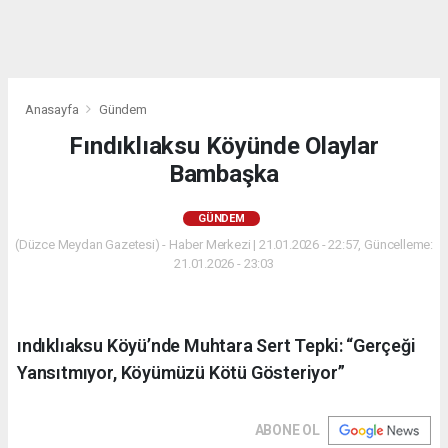
Anasayfa
Gündem
Fındıklıaksu Köyünde Olaylar
Bambaşka
GÜNDEM
(Düzce Meydan Gazetesi) - Haber Merkezi | 21.01.2026 - 22:57, Güncelleme:
21.01.2026 - 23:03
ındıklıaksu Köyü’nde Muhtara Sert Tepki: “Gerçeği
Yansıtmıyor, Köyümüzü Kötü Gösteriyor”
ABONE OL