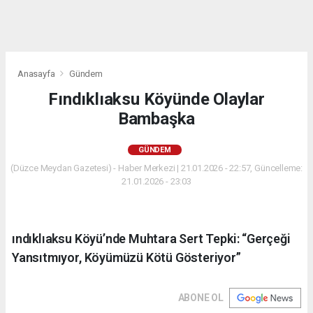
Anasayfa
Gündem
Fındıklıaksu Köyünde Olaylar
Bambaşka
GÜNDEM
(Düzce Meydan Gazetesi) - Haber Merkezi | 21.01.2026 - 22:57, Güncelleme:
21.01.2026 - 23:03
ındıklıaksu Köyü’nde Muhtara Sert Tepki: “Gerçeği
Yansıtmıyor, Köyümüzü Kötü Gösteriyor”
ABONE OL