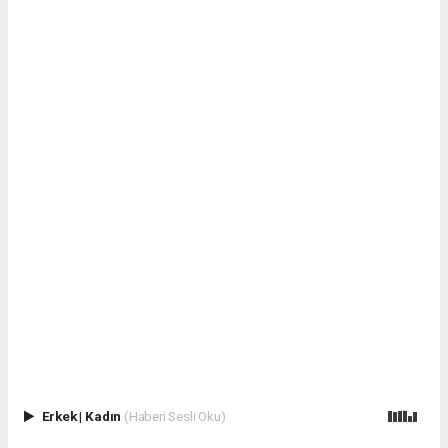
Erkek
|
Kadın
(Haberi Sesli Oku)