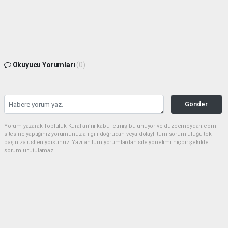
Okuyucu Yorumları
(0)
Gönder
Yorum yazarak Topluluk Kuralları’nı kabul etmiş bulunuyor ve duzcemeydan.com
sitesine yaptığınız yorumunuzla ilgili doğrudan veya dolaylı tüm sorumluluğu tek
başınıza üstleniyorsunuz. Yazılan tüm yorumlardan site yönetimi hiçbir şekilde
sorumlu tutulamaz.