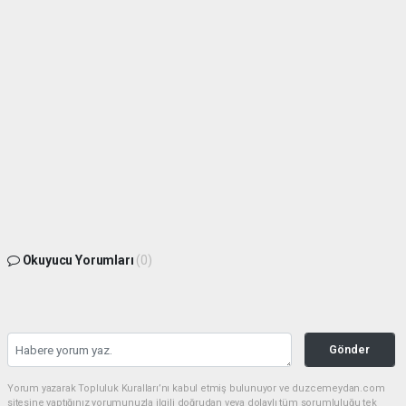
Okuyucu Yorumları
(0)
Gönder
Yorum yazarak Topluluk Kuralları’nı kabul etmiş bulunuyor ve duzcemeydan.com
sitesine yaptığınız yorumunuzla ilgili doğrudan veya dolaylı tüm sorumluluğu tek