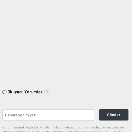
Okuyucu Yorumları
(0)
Gönder
Yorum yazarak Topluluk Kuralları’nı kabul etmiş bulunuyor ve duzcemeydan.com