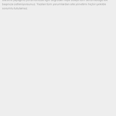
sitesine yaptığınız yorumunuzla ilgili doğrudan veya dolaylı tüm sorumluluğu tek
başınıza üstleniyorsunuz. Yazılan tüm yorumlardan site yönetimi hiçbir şekilde
sorumlu tutulamaz.