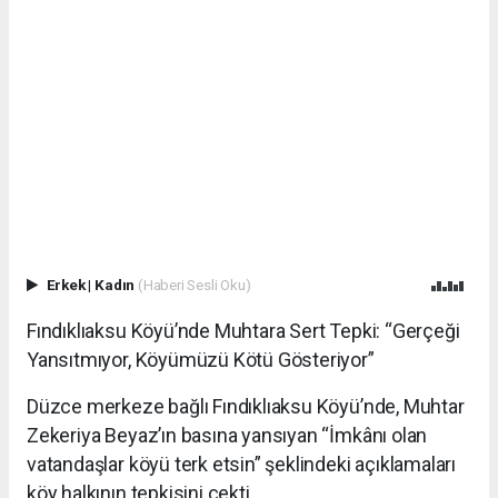
Erkek
|
Kadın
(Haberi Sesli Oku)
Fındıklıaksu Köyü’nde Muhtara Sert Tepki: “Gerçeği
Yansıtmıyor, Köyümüzü Kötü Gösteriyor”
Düzce merkeze bağlı Fındıklıaksu Köyü’nde, Muhtar
Zekeriya Beyaz’ın basına yansıyan “İmkânı olan
vatandaşlar köyü terk etsin” şeklindeki açıklamaları
köy halkının tepkisini çekti.