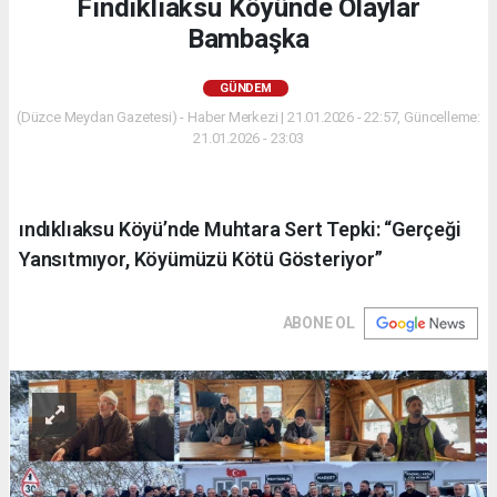
Fındıklıaksu Köyünde Olaylar
Bambaşka
GÜNDEM
(Düzce Meydan Gazetesi) - Haber Merkezi | 21.01.2026 - 22:57, Güncelleme:
21.01.2026 - 23:03
ındıklıaksu Köyü’nde Muhtara Sert Tepki: “Gerçeği
Yansıtmıyor, Köyümüzü Kötü Gösteriyor”
ABONE OL