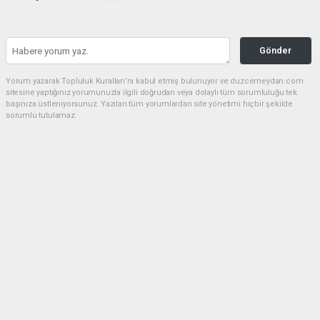
Gönder
Yorum yazarak Topluluk Kuralları’nı kabul etmiş bulunuyor ve duzcemeydan.com
sitesine yaptığınız yorumunuzla ilgili doğrudan veya dolaylı tüm sorumluluğu tek
başınıza üstleniyorsunuz. Yazılan tüm yorumlardan site yönetimi hiçbir şekilde
sorumlu tutulamaz.