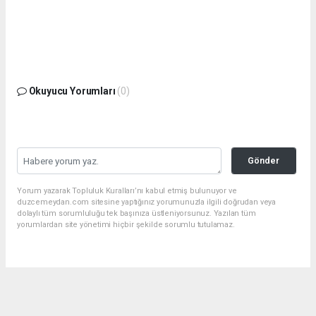
Okuyucu Yorumları
(0)
Gönder
Yorum yazarak Topluluk Kuralları’nı kabul etmiş bulunuyor ve
duzcemeydan.com sitesine yaptığınız yorumunuzla ilgili doğrudan veya
dolaylı tüm sorumluluğu tek başınıza üstleniyorsunuz. Yazılan tüm
yorumlardan site yönetimi hiçbir şekilde sorumlu tutulamaz.