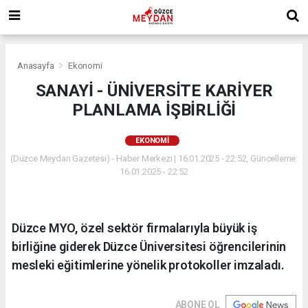
Anasayfa
Ekonomi
SANAYİ - ÜNİVERSİTE KARİYER
PLANLAMA İŞBİRLİĞİ
EKONOMI
(Düzce Meydan Gazetesi) - Haber Merkezi | 16.01.2025 - 22:52, Güncelleme:
16.01.2025 - 22:52
Düzce MYO, özel sektör firmalarıyla büyük iş
birliğine giderek Düzce Üniversitesi öğrencilerinin
mesleki eğitimlerine yönelik protokoller imzaladı.
ABONE OL