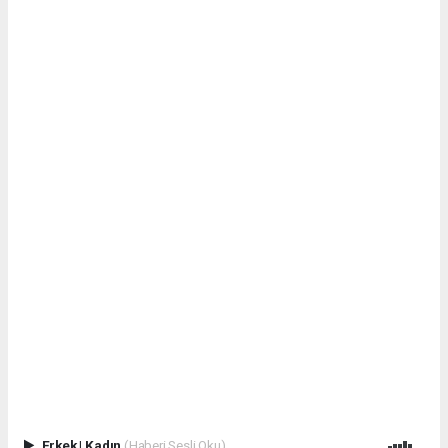
Erkek
|
Kadın
(Haberi Sesli Oku)