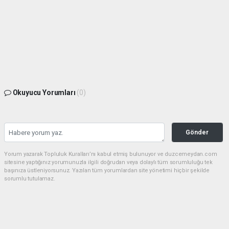
Okuyucu Yorumları
(0)
Gönder
Yorum yazarak Topluluk Kuralları’nı kabul etmiş bulunuyor ve duzcemeydan.com
sitesine yaptığınız yorumunuzla ilgili doğrudan veya dolaylı tüm sorumluluğu tek
başınıza üstleniyorsunuz. Yazılan tüm yorumlardan site yönetimi hiçbir şekilde
sorumlu tutulamaz.