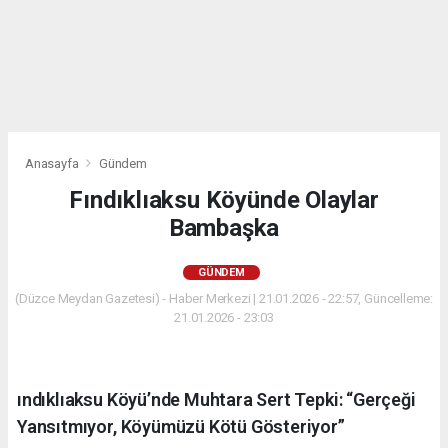
Anasayfa
Gündem
Fındıklıaksu Köyünde Olaylar
Bambaşka
GÜNDEM
(Düzce Meydan Gazetesi) - Haber Merkezi | 21.01.2026 - 22:57, Güncelleme:
21.01.2026 - 23:03
ındıklıaksu Köyü’nde Muhtara Sert Tepki: “Gerçeği
Yansıtmıyor, Köyümüzü Kötü Gösteriyor”