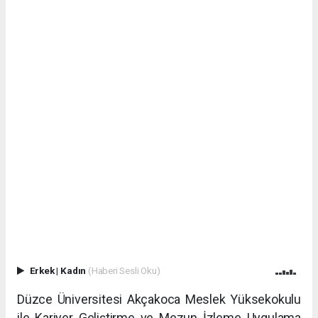
Erkek
|
Kadın
(Haberi Sesli Oku)
Düzce Üniversitesi Akçakoca Meslek Yüksekokulu
ile Kariyer Geliştirme ve Mezun İzleme Uygulama