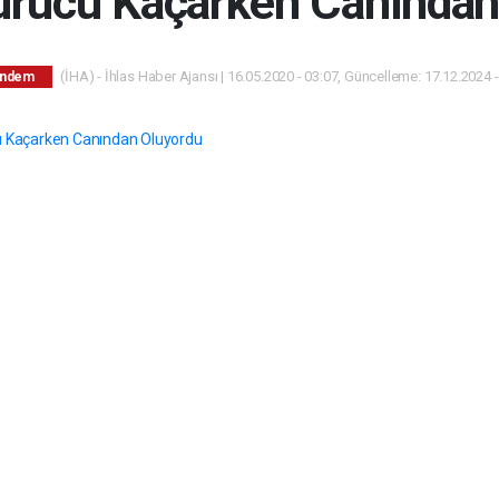
Sürücü Kaçarken Canından
(İHA) - İhlas Haber Ajansı | 16.05.2020 - 03:07, Güncelleme: 17.12.2024 -
ndem