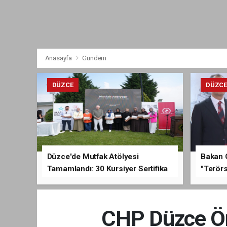
Anasayfa
Gündem
DÜZCE
DÜZC
Düzce'de Mutfak Atölyesi
Bakan 
Tamamlandı: 30 Kursiyer Sertifika
"Terörs
Aldı
Açıkla
CHP Düzce Örg