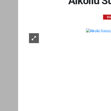
Alkollü 
Gü