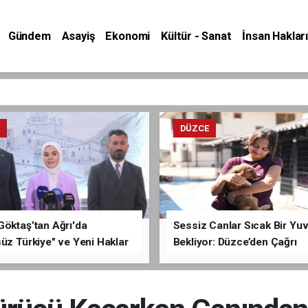
Gündem
Asayiş
Ekonomi
Kültür - Sanat
İnsan Hakları
E
DÜZCE
Göktaş’tan Ağrı'da
Sessiz Canlar Sıcak Bir Yu
üz Türkiye" ve Yeni Haklar
Bekliyor: Düzce’den Çağrı
ması