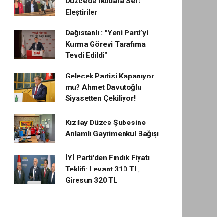
Düzce’de İktidara Sert
Eleştiriler
Dağıstanlı : "Yeni Parti’yi
Kurma Görevi Tarafıma
Tevdi Edildi"
Gelecek Partisi Kapanıyor
mu? Ahmet Davutoğlu
Siyasetten Çekiliyor!
Kızılay Düzce Şubesine
Anlamlı Gayrimenkul Bağışı
İYİ Parti'den Fındık Fiyatı
Teklifi: Levant 310 TL,
Giresun 320 TL