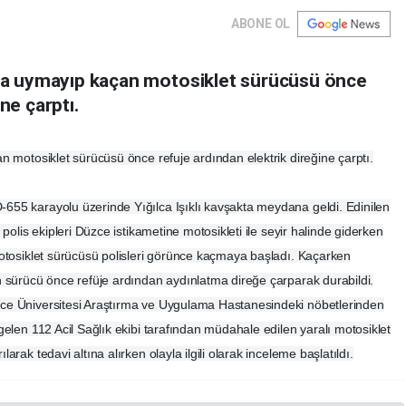
ABONE OL
rına uymayıp kaçan motosiklet sürücüsü önce
ne çarptı.
n motosiklet sürücüsü önce refuje ardından elektrik direğine çarptı.
655 karayolu üzerinde Yığılca Işıklı kavşakta meydana geldi. Edinilen
polis ekipleri Düzce istikametine motosikleti ile seyir halinde giderken
Motosiklet sürücüsü polisleri görünce kaçmaya başladı. Kaçarken
n sürücü önce refüje ardından aydınlatma direğe çarparak durabildi.
ce Üniversitesi Araştırma ve Uygulama Hastanesindeki nöbetlerinden
gelen 112 Acil Sağlık ekibi tarafından müdahale edilen yaralı motosiklet
rak tedavi altına alırken olayla ilgili olarak inceleme başlatıldı.