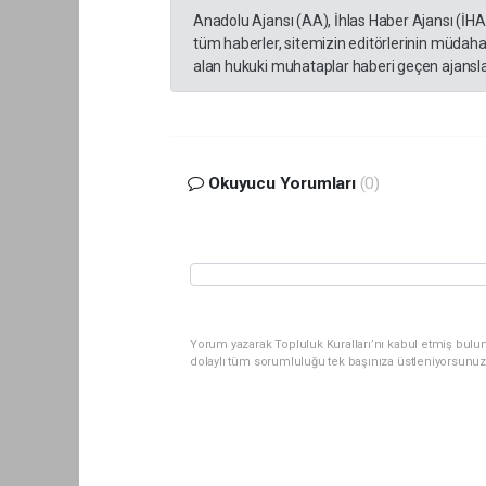
Anadolu Ajansı (AA), İhlas Haber Ajansı (İH
tüm haberler, sitemizin editörlerinin müdaha
alan hukuki muhataplar haberi geçen ajanslar
Okuyucu Yorumları
(0)
Yorum yazarak Topluluk Kuralları’nı kabul etmiş bul
dolaylı tüm sorumluluğu tek başınıza üstleniyorsunuz