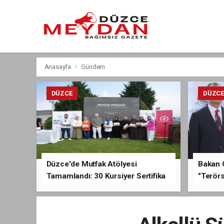
Anasayfa
Gündem
DÜZCE
DÜZC
Düzce'de Mutfak Atölyesi
Bakan 
Tamamlandı: 30 Kursiyer Sertifika
"Terörs
Aldı
Açıkla