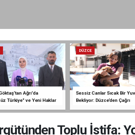
E
DÜZCE
Göktaş’tan Ağrı'da
Sessiz Canlar Sıcak Bir Yu
üz Türkiye" ve Yeni Haklar
Bekliyor: Düzce’den Çağrı
ması
ütünden Toplu İstifa: Y