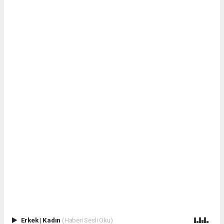
Erkek
|
Kadın
(Haberi Sesli Oku)