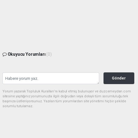
Okuyucu Yorumları
(0)
Gönder
Yorum yazarak Topluluk Kuralları’nı kabul etmiş bulunuyor ve duzcemeydan.com
sitesine yaptığınız yorumunuzla ilgili doğrudan veya dolaylı tüm sorumluluğu tek
başınıza üstleniyorsunuz. Yazılan tüm yorumlardan site yönetimi hiçbir şekilde
sorumlu tutulamaz.