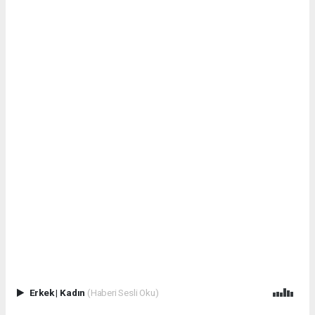
Erkek
|
Kadın
(Haberi Sesli Oku)