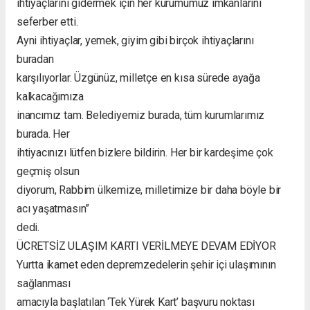
ihtiyaçlarını gidermek için her kurumumuz imkanlarını
seferber etti.
Ayni ihtiyaçlar, yemek, giyim gibi birçok ihtiyaçlarını
buradan
karşılıyorlar. Üzgünüz, milletçe en kısa sürede ayağa
kalkacağımıza
inancımız tam. Belediyemiz burada, tüm kurumlarımız
burada. Her
ihtiyacınızı lütfen bizlere bildirin. Her bir kardeşime çok
geçmiş olsun
diyorum, Rabbim ülkemize, milletimize bir daha böyle bir
acı yaşatmasın”
dedi.
ÜCRETSİZ ULAŞIM KARTI VERİLMEYE DEVAM EDİYOR
Yurtta ikamet eden depremzedelerin şehir içi ulaşımının
sağlanması
amacıyla başlatılan ‘Tek Yürek Kart’ başvuru noktası