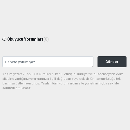
Okuyucu Yorumları
(0)
Gönder
Yorum yazarak Topluluk Kuralları’nı kabul etmiş bulunuyor ve duzcemeydan.com
sitesine yaptığınız yorumunuzla ilgili doğrudan veya dolaylı tüm sorumluluğu tek
başınıza üstleniyorsunuz. Yazılan tüm yorumlardan site yönetimi hiçbir şekilde
sorumlu tutulamaz.