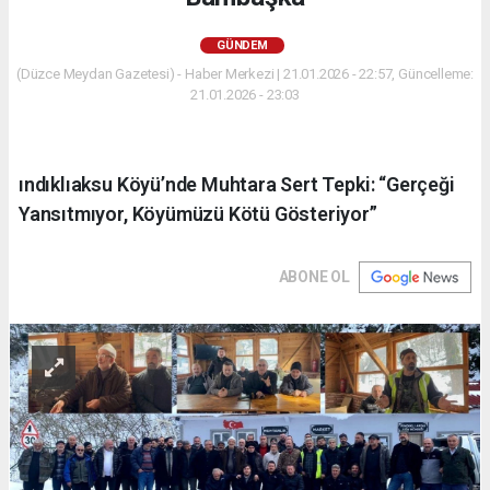
GÜNDEM
(Düzce Meydan Gazetesi) - Haber Merkezi | 21.01.2026 - 22:57, Güncelleme:
21.01.2026 - 23:03
ındıklıaksu Köyü’nde Muhtara Sert Tepki: “Gerçeği
Yansıtmıyor, Köyümüzü Kötü Gösteriyor”
ABONE OL