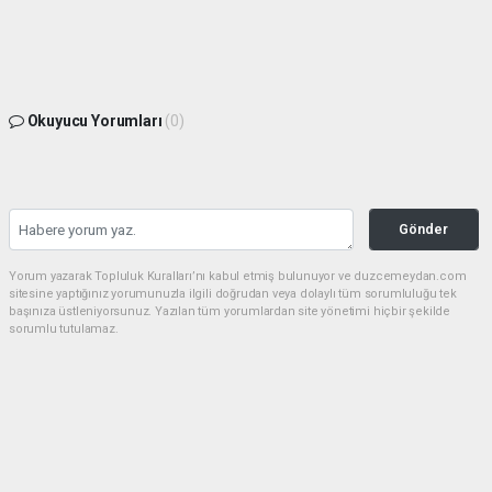
Okuyucu Yorumları
(0)
Gönder
Yorum yazarak Topluluk Kuralları’nı kabul etmiş bulunuyor ve duzcemeydan.com
sitesine yaptığınız yorumunuzla ilgili doğrudan veya dolaylı tüm sorumluluğu tek
başınıza üstleniyorsunuz. Yazılan tüm yorumlardan site yönetimi hiçbir şekilde
sorumlu tutulamaz.