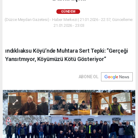
GÜNDEM
(Düzce Meydan Gazetesi) - Haber Merkezi | 21.01.2026 - 22:57, Güncelleme:
21.01.2026 - 23:03
ındıklıaksu Köyü’nde Muhtara Sert Tepki: “Gerçeği
Yansıtmıyor, Köyümüzü Kötü Gösteriyor”
ABONE OL