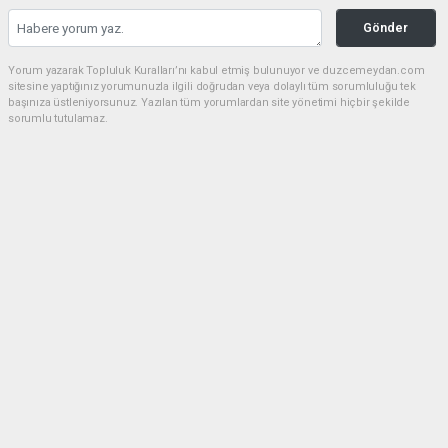
Gönder
Yorum yazarak Topluluk Kuralları’nı kabul etmiş bulunuyor ve duzcemeydan.com
sitesine yaptığınız yorumunuzla ilgili doğrudan veya dolaylı tüm sorumluluğu tek
başınıza üstleniyorsunuz. Yazılan tüm yorumlardan site yönetimi hiçbir şekilde
sorumlu tutulamaz.