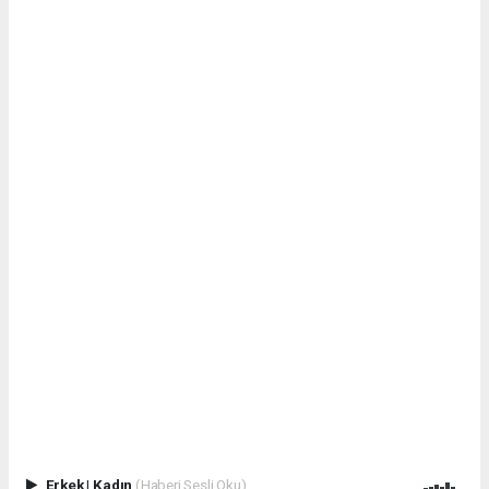
Erkek
|
Kadın
(Haberi Sesli Oku)