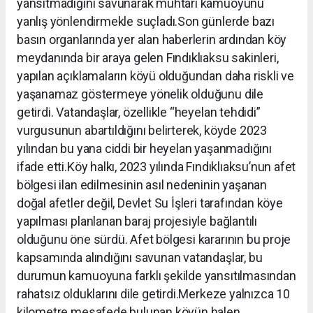
yansıtmadığını savunarak muhtarı kamuoyunu
yanlış yönlendirmekle suçladı.Son günlerde bazı
basın organlarında yer alan haberlerin ardından köy
meydanında bir araya gelen Fındıklıaksu sakinleri,
yapılan açıklamaların köyü olduğundan daha riskli ve
yaşanamaz göstermeye yönelik olduğunu dile
getirdi. Vatandaşlar, özellikle “heyelan tehdidi”
vurgusunun abartıldığını belirterek, köyde 2023
yılından bu yana ciddi bir heyelan yaşanmadığını
ifade etti.Köy halkı, 2023 yılında Fındıklıaksu’nun afet
bölgesi ilan edilmesinin asıl nedeninin yaşanan
doğal afetler değil, Devlet Su İşleri tarafından köye
yapılması planlanan baraj projesiyle bağlantılı
olduğunu öne sürdü. Afet bölgesi kararının bu proje
kapsamında alındığını savunan vatandaşlar, bu
durumun kamuoyuna farklı şekilde yansıtılmasından
rahatsız olduklarını dile getirdi.Merkeze yalnızca 10
kilometre mesafede bulunan köyün halen