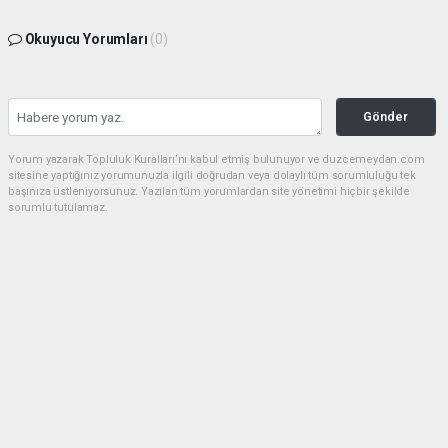
Okuyucu Yorumları
(0)
Gönder
Yorum yazarak Topluluk Kuralları’nı kabul etmiş bulunuyor ve duzcemeydan.com
sitesine yaptığınız yorumunuzla ilgili doğrudan veya dolaylı tüm sorumluluğu tek
başınıza üstleniyorsunuz. Yazılan tüm yorumlardan site yönetimi hiçbir şekilde
sorumlu tutulamaz.