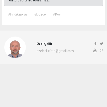
editörü sorumlu tutulamaz...
#Fındıklıaksu
#Düzce
#Köy
Özel Çelik
ozelcelikfoto@gmail.com