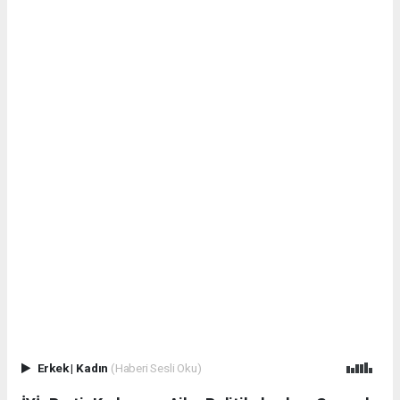
Erkek
|
Kadın
(Haberi Sesli Oku)