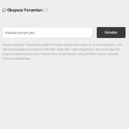
Okuyucu Yorumları
(0)
Gönder
Yorum yazarak Topluluk Kuralları’nı kabul etmiş bulunuyor ve duzcemeydan.com
sitesine yaptığınız yorumunuzla ilgili doğrudan veya dolaylı tüm sorumluluğu tek
başınıza üstleniyorsunuz. Yazılan tüm yorumlardan site yönetimi hiçbir şekilde
sorumlu tutulamaz.