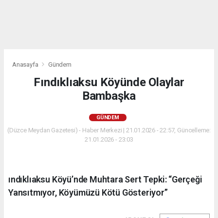
Anasayfa
Gündem
Fındıklıaksu Köyünde Olaylar
Bambaşka
GÜNDEM
(Düzce Meydan Gazetesi) - Haber Merkezi | 21.01.2026 - 22:57, Güncelleme:
21.01.2026 - 23:03
ındıklıaksu Köyü’nde Muhtara Sert Tepki: “Gerçeği
Yansıtmıyor, Köyümüzü Kötü Gösteriyor”