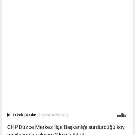
Erkek
|
Kadın
(Haberi Sesli Oku)
CHP Düzce Merkez İlçe Başkanlığı sürdürdüğü köy
gezilerine bu akşam 3 köy sığdırdı.