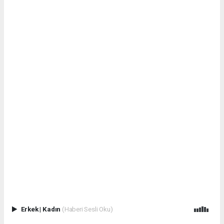
Erkek
|
Kadın
(Haberi Sesli Oku)