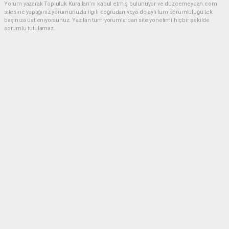
Yorum yazarak Topluluk Kuralları’nı kabul etmiş bulunuyor ve duzcemeydan.com
sitesine yaptığınız yorumunuzla ilgili doğrudan veya dolaylı tüm sorumluluğu tek
başınıza üstleniyorsunuz. Yazılan tüm yorumlardan site yönetimi hiçbir şekilde
sorumlu tutulamaz.