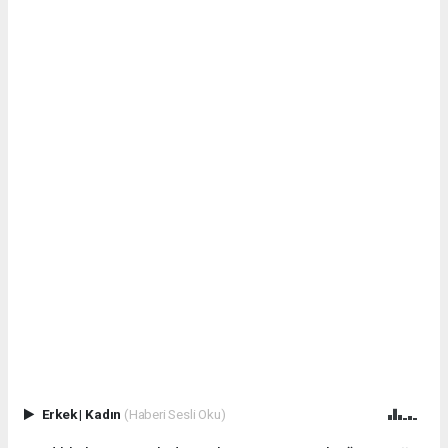
Erkek
|
Kadın
(Haberi Sesli Oku)