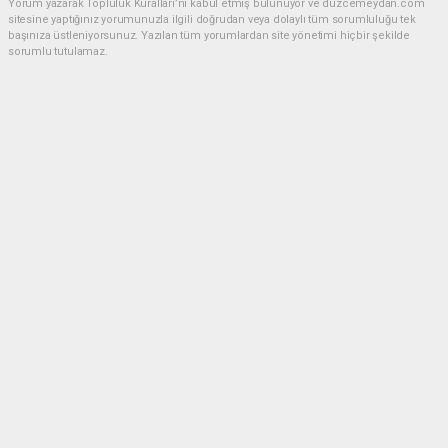
Yorum yazarak Topluluk Kuralları’nı kabul etmiş bulunuyor ve duzcemeydan.com
sitesine yaptığınız yorumunuzla ilgili doğrudan veya dolaylı tüm sorumluluğu tek
başınıza üstleniyorsunuz. Yazılan tüm yorumlardan site yönetimi hiçbir şekilde
sorumlu tutulamaz.