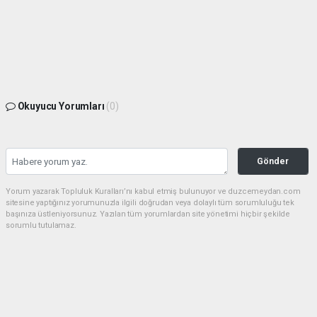
Okuyucu Yorumları
(0)
Gönder
Yorum yazarak Topluluk Kuralları’nı kabul etmiş bulunuyor ve duzcemeydan.com
sitesine yaptığınız yorumunuzla ilgili doğrudan veya dolaylı tüm sorumluluğu tek
başınıza üstleniyorsunuz. Yazılan tüm yorumlardan site yönetimi hiçbir şekilde
sorumlu tutulamaz.