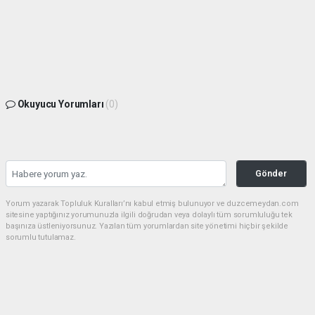
Okuyucu Yorumları
(0)
Gönder
Yorum yazarak Topluluk Kuralları’nı kabul etmiş bulunuyor ve duzcemeydan.com
sitesine yaptığınız yorumunuzla ilgili doğrudan veya dolaylı tüm sorumluluğu tek
başınıza üstleniyorsunuz. Yazılan tüm yorumlardan site yönetimi hiçbir şekilde
sorumlu tutulamaz.