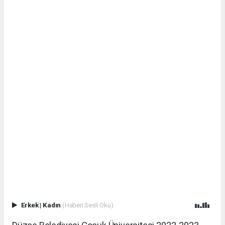
Erkek
|
Kadın
(Haberi Sesli Oku)