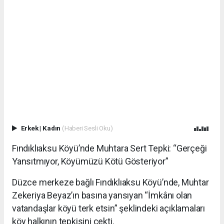
Erkek
|
Kadın
(Haberi Sesli Oku)
Fındıklıaksu Köyü’nde Muhtara Sert Tepki: “Gerçeği
Yansıtmıyor, Köyümüzü Kötü Gösteriyor”
Düzce merkeze bağlı Fındıklıaksu Köyü’nde, Muhtar
Zekeriya Beyaz’ın basına yansıyan “İmkânı olan
vatandaşlar köyü terk etsin” şeklindeki açıklamaları
köy halkının tepkisini çekti.