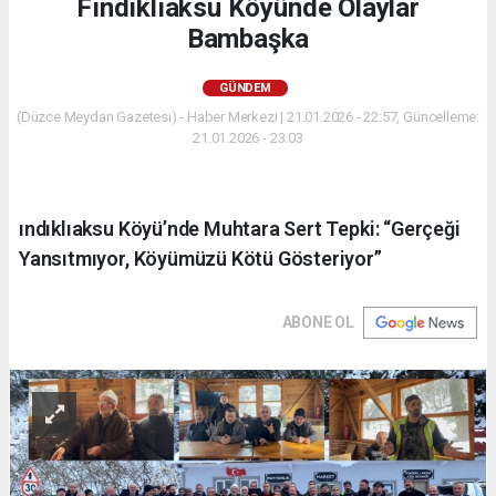
Fındıklıaksu Köyünde Olaylar
Bambaşka
GÜNDEM
(Düzce Meydan Gazetesi) - Haber Merkezi | 21.01.2026 - 22:57, Güncelleme:
21.01.2026 - 23:03
ındıklıaksu Köyü’nde Muhtara Sert Tepki: “Gerçeği
Yansıtmıyor, Köyümüzü Kötü Gösteriyor”
ABONE OL