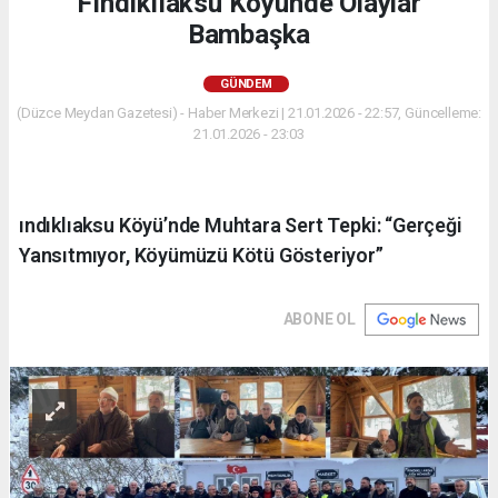
Fındıklıaksu Köyünde Olaylar
Bambaşka
GÜNDEM
(Düzce Meydan Gazetesi) - Haber Merkezi | 21.01.2026 - 22:57, Güncelleme:
21.01.2026 - 23:03
ındıklıaksu Köyü’nde Muhtara Sert Tepki: “Gerçeği
Yansıtmıyor, Köyümüzü Kötü Gösteriyor”
ABONE OL