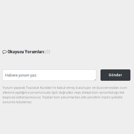
Okuyucu Yorumları
(0)
Gönder
Yorum yazarak Topluluk Kuralları’nı kabul etmiş bulunuyor ve duzcemeydan.com
sitesine yaptığınız yorumunuzla ilgili doğrudan veya dolaylı tüm sorumluluğu tek
başınıza üstleniyorsunuz. Yazılan tüm yorumlardan site yönetimi hiçbir şekilde
sorumlu tutulamaz.