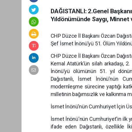
DAĞISTANLI: 2.Genel Başkanım
Yıldönümünde Saygı, Minnet 
CHP Düzce İl Başkanı Özcan Dağıst
Şef İsmet İnönü’yü 51. Ölüm Yıldö
CHP Düzce İl Başkanı Özcan Dağıst
Kemal Atatürk’ün silah arkadaşı, 2
İnönü’yü ölümünün 51. yıl dönümü
Dağıstanlı, İsmet İnönü’nün Cumh
modernleşme sürecine yaptığı katkıl
milletinin bağımsızlık ve kalkınma m
İsmet İnönü’nün Cumhuriyet İçin Üst
İsmet İnönü'nün Cumhuriyet'in ilk y
ifade eden Dağıstanlı, özellikle 