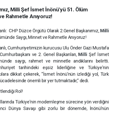
ız, Milli Şef İsmet İnönü’yü 51. Ölüm
ve Rahmetle Anıyoruz!
anlı: CHP Düzce Örgütü Olarak 2.Genel Başkanımız,
Milli
nümünde Saygı, Minnet ve Rahmetle Anıyoruz!
anlı, Cumhuriyetimizin kurucusu Ulu Önder Gazi Mustafa
. Cumhurbaşkanı ve 2. Genel Başkanları,
Milli
Şef İsmet
nde saygı, rahmet ve minnetle andıklarını belirtti.
uriyet tarihindeki eşsiz liderliğine ve Türkiye'nin
ara dikkat çekerek, “İsmet İnönü’nün izlediği yol, Türk
ücadelesinde önemli bir yer tutmaktadır,” dedi.
lendiği Rol!
ıllarında Türkiye'nin modernleşme sürecine yön verdiğini
İkinci Dünya Savaşı gibi zorlu bir dönemde, İnönü’nün