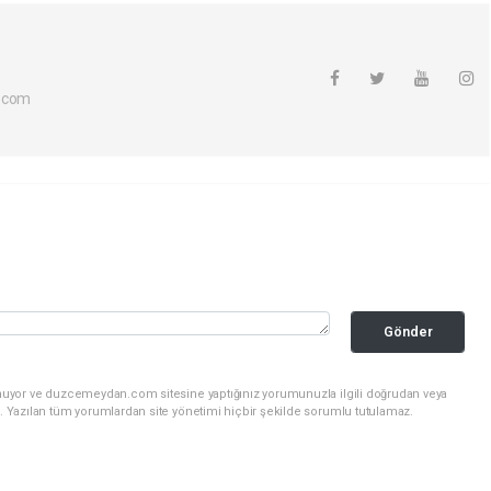
.com
Gönder
unuyor ve duzcemeydan.com sitesine yaptığınız yorumunuzla ilgili doğrudan veya
. Yazılan tüm yorumlardan site yönetimi hiçbir şekilde sorumlu tutulamaz.