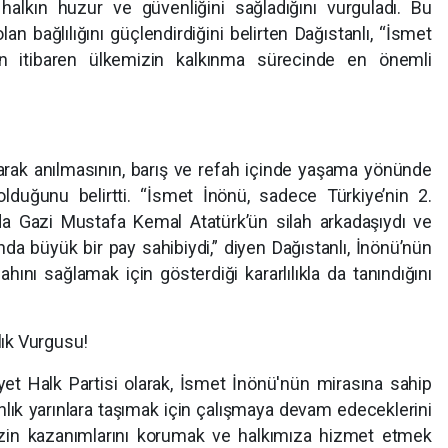
 halkın huzur ve güvenliğini sağladığını vurguladı. Bu
lan bağlılığını güçlendirdiğini belirten Dağıstanlı, “İsmet
ndan itibaren ülkemizin kalkınma sürecinde en önemli
arak anılmasının, barış ve refah içinde yaşama yönünde
lduğunu belirtti. “İsmet İnönü, sadece Türkiye’nin 2.
a Gazi Mustafa Kemal Atatürk’ün silah arkadaşıydı ve
nda büyük bir pay sahibiydi,” diyen Dağıstanlı, İnönü’nün
efahını sağlamak için gösterdiği kararlılıkla da tanındığını
lık Vurgusu!
t Halk Partisi olarak, İsmet İnönü'nün mirasına sahip
ınlık yarınlara taşımak için çalışmaya devam edeceklerini
mizin kazanımlarını korumak ve halkımıza hizmet etmek