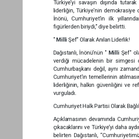
Türkiye’yi savaşın dışında tutarak
liderliğin, Türkiye'nin demokrasiye o
İnönü, Cumhuriyet’in ilk yılları
figürlerden biriydi,” diye belirtti.
"
Milli
Şef” Olarak Anılan Liderlik!
Dağıstanlı, İnönü’nün "
Milli
Şef" ol
verdiği mücadelenin bir simgesi o
Cumhurbaşkanı değil, aynı zamand
Cumhuriyet'in temellerinin atılması
liderliğinin, halkın güvenliğini ve r
vurguladı.
Cumhuriyet Halk Partisi Olarak Bağlı
Açıklamasının devamında Cumhuriye
çıkacaklarını ve Türkiye’yi daha ayd
belirten Dağıstanlı, “Cumhuriyeti