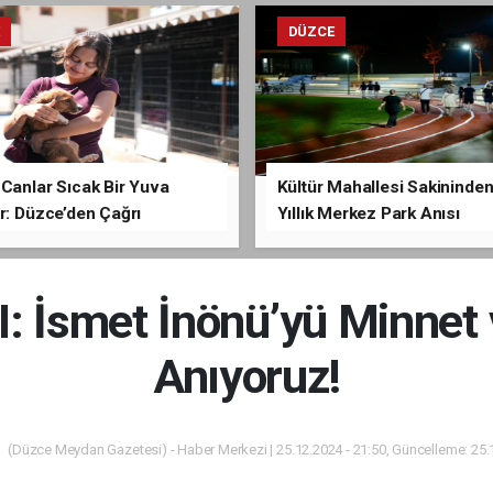
E
DÜZCE
Canlar Sıcak Bir Yuva
Kültür Mahallesi Sakininden
r: Düzce’den Çağrı
Yıllık Merkez Park Anısı
 İsmet İnönü’yü Minnet
Anıyoruz!
(Düzce Meydan Gazetesi) - Haber Merkezi | 25.12.2024 - 21:50, Güncelleme: 25.1