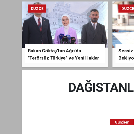
DÜZCE
DÜZC
Bakan Göktaş’tan Ağrı'da
Sessiz 
"Terörsüz Türkiye" ve Yeni Haklar
Bekliyo
Açıklaması
DAĞISTANLI:
Gündem