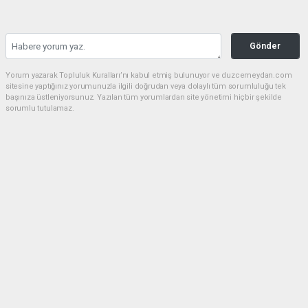
Gönder
Yorum yazarak Topluluk Kuralları’nı kabul etmiş bulunuyor ve duzcemeydan.com
sitesine yaptığınız yorumunuzla ilgili doğrudan veya dolaylı tüm sorumluluğu tek
başınıza üstleniyorsunuz. Yazılan tüm yorumlardan site yönetimi hiçbir şekilde
sorumlu tutulamaz.