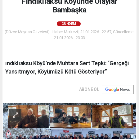
Fındıklıaksu Köyünde Olaylar
Bambaşka
GÜNDEM
(Düzce Meydan Gazetesi) - Haber Merkezi | 21.01.2026 - 22:57, Güncelleme:
21.01.2026 - 23:03
ındıklıaksu Köyü’nde Muhtara Sert Tepki: “Gerçeği
Yansıtmıyor, Köyümüzü Kötü Gösteriyor”
ABONE OL