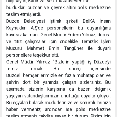
bilgisayarı, Kadir Var ve Ufuk Ataseven ise
buldukları cüzdan ve çeyrek altını polis merkezine
teslim etmişlerdi.
Düzce Belediyesi iştirak şirketi BelKA İnsan
Kaynakları A.Ş’de personellerin bu duyarlılığına
kayıtsız kalmadı. Genel Müdür Erdem Yılmaz, dürüst
ve titiz çalışmaları için öncelikle Temizlik İşleri
Müdürü Mehmet Emin Tangüner ile duyarlı
personellere teşekkür etti.
Genel Müdür Yılmaz “Bizlerin yaptığı iş Düzce’yi
temiz tutmak. Bu süreç içerisinde
Düzceli hemşerilerimizle en fazla muhatap olan ve
şehrin dört bir yanında çalışan sizlersiniz. Bu
aşamada sizlerin karşısına da bazen dalgınlık
yaşayan vatandaşlarımızın unuttuğu eşyalar çıkıyor.
Bu eşyaları bularak müdürlerinize ve sorumlularınıza
haber vermeniz, ardından ise polis merkezine
teslim etmeniz takdire şayan bir durum. Bizim için