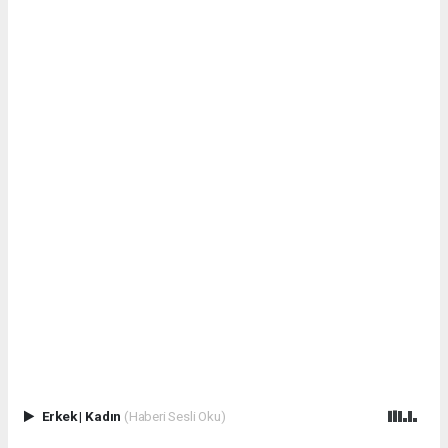
Erkek
|
Kadın
(Haberi Sesli Oku)