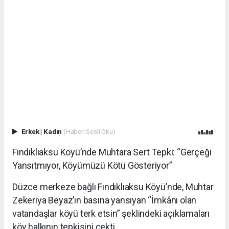
Erkek
|
Kadın
(Haberi Sesli Oku)
Fındıklıaksu Köyü’nde Muhtara Sert Tepki: “Gerçeği
Yansıtmıyor, Köyümüzü Kötü Gösteriyor”
Düzce merkeze bağlı Fındıklıaksu Köyü’nde, Muhtar
Zekeriya Beyaz’ın basına yansıyan “İmkânı olan
vatandaşlar köyü terk etsin” şeklindeki açıklamaları
köy halkının tepkisini çekti.