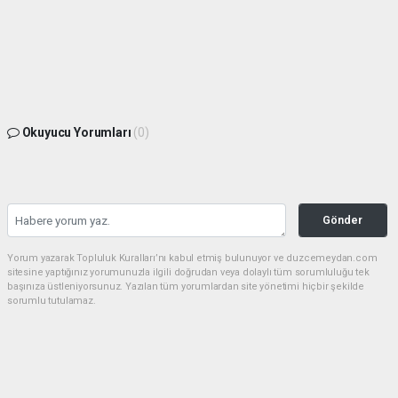
Okuyucu Yorumları
(0)
Gönder
Yorum yazarak Topluluk Kuralları’nı kabul etmiş bulunuyor ve duzcemeydan.com
sitesine yaptığınız yorumunuzla ilgili doğrudan veya dolaylı tüm sorumluluğu tek
başınıza üstleniyorsunuz. Yazılan tüm yorumlardan site yönetimi hiçbir şekilde
sorumlu tutulamaz.