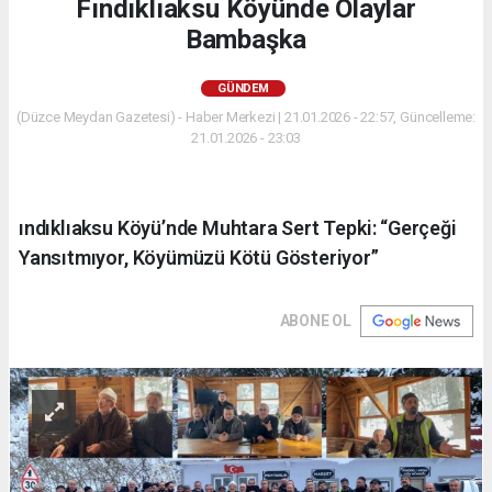
Fındıklıaksu Köyünde Olaylar
Bambaşka
GÜNDEM
(Düzce Meydan Gazetesi) - Haber Merkezi | 21.01.2026 - 22:57, Güncelleme:
21.01.2026 - 23:03
ındıklıaksu Köyü’nde Muhtara Sert Tepki: “Gerçeği
Yansıtmıyor, Köyümüzü Kötü Gösteriyor”
ABONE OL