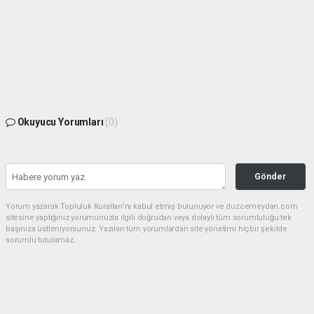
Okuyucu Yorumları
(0)
Gönder
Yorum yazarak Topluluk Kuralları’nı kabul etmiş bulunuyor ve duzcemeydan.com
sitesine yaptığınız yorumunuzla ilgili doğrudan veya dolaylı tüm sorumluluğu tek
başınıza üstleniyorsunuz. Yazılan tüm yorumlardan site yönetimi hiçbir şekilde
sorumlu tutulamaz.