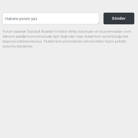
Gönder
Yorum yazarak Topluluk Kuralları’nı kabul etmiş bulunuyor ve duzcemeydan.com
sitesine yaptığınız yorumunuzla ilgili doğrudan veya dolaylı tüm sorumluluğu tek
başınıza üstleniyorsunuz. Yazılan tüm yorumlardan site yönetimi hiçbir şekilde
sorumlu tutulamaz.