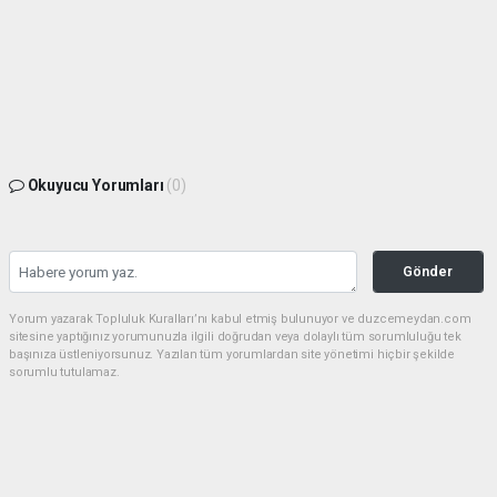
Okuyucu Yorumları
(0)
Gönder
Yorum yazarak Topluluk Kuralları’nı kabul etmiş bulunuyor ve duzcemeydan.com
sitesine yaptığınız yorumunuzla ilgili doğrudan veya dolaylı tüm sorumluluğu tek
başınıza üstleniyorsunuz. Yazılan tüm yorumlardan site yönetimi hiçbir şekilde
sorumlu tutulamaz.