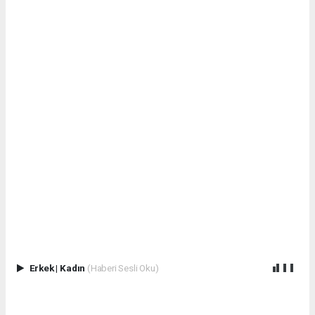
Erkek
|
Kadın
(Haberi Sesli Oku)