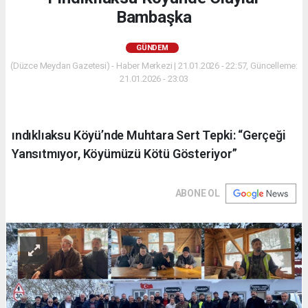
Bambaşka
GÜNDEM
(Düzce Meydan Gazetesi) - Haber Merkezi | 21.01.2026 - 22:57, Güncelleme:
21.01.2026 - 23:03
ındıklıaksu Köyü’nde Muhtara Sert Tepki: “Gerçeği
Yansıtmıyor, Köyümüzü Kötü Gösteriyor”
ABONE OL