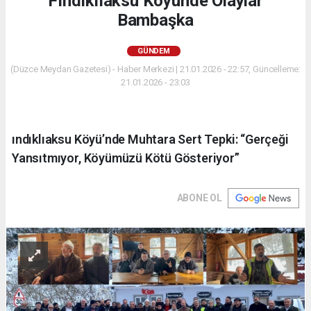
Fındıklıaksu Köyünde Olaylar
Bambaşka
GÜNDEM
(Düzce Meydan Gazetesi) - Haber Merkezi | 21.01.2026 - 22:57, Güncelleme:
21.01.2026 - 23:03
ındıklıaksu Köyü’nde Muhtara Sert Tepki: “Gerçeği
Yansıtmıyor, Köyümüzü Kötü Gösteriyor”
ABONE OL