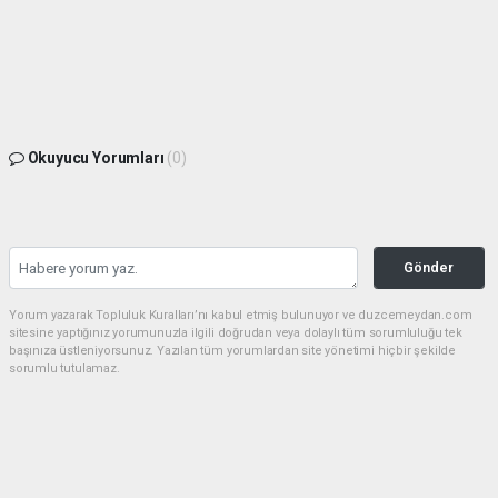
Okuyucu Yorumları
(0)
Gönder
Yorum yazarak Topluluk Kuralları’nı kabul etmiş bulunuyor ve duzcemeydan.com
sitesine yaptığınız yorumunuzla ilgili doğrudan veya dolaylı tüm sorumluluğu tek
başınıza üstleniyorsunuz. Yazılan tüm yorumlardan site yönetimi hiçbir şekilde
sorumlu tutulamaz.