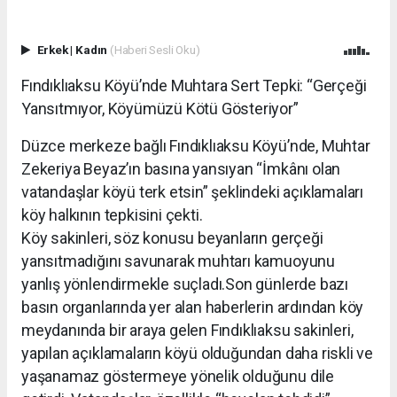
Erkek
|
Kadın
(Haberi Sesli Oku)
Fındıklıaksu Köyü’nde Muhtara Sert Tepki: “Gerçeği
Yansıtmıyor, Köyümüzü Kötü Gösteriyor”
Düzce merkeze bağlı Fındıklıaksu Köyü’nde, Muhtar
Zekeriya Beyaz’ın basına yansıyan “İmkânı olan
vatandaşlar köyü terk etsin” şeklindeki açıklamaları
köy halkının tepkisini çekti.
Köy sakinleri, söz konusu beyanların gerçeği
yansıtmadığını savunarak muhtarı kamuoyunu
yanlış yönlendirmekle suçladı.Son günlerde bazı
basın organlarında yer alan haberlerin ardından köy
meydanında bir araya gelen Fındıklıaksu sakinleri,
yapılan açıklamaların köyü olduğundan daha riskli ve
yaşanamaz göstermeye yönelik olduğunu dile