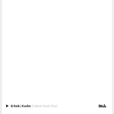
Erkek
|
Kadın
(Haberi Sesli Oku)