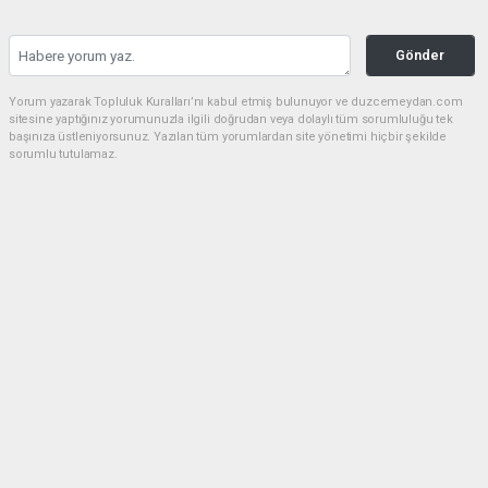
Gönder
Yorum yazarak Topluluk Kuralları’nı kabul etmiş bulunuyor ve duzcemeydan.com
sitesine yaptığınız yorumunuzla ilgili doğrudan veya dolaylı tüm sorumluluğu tek
başınıza üstleniyorsunuz. Yazılan tüm yorumlardan site yönetimi hiçbir şekilde
sorumlu tutulamaz.