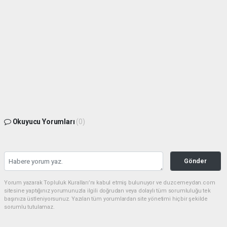
Okuyucu Yorumları
(0)
Gönder
Yorum yazarak Topluluk Kuralları’nı kabul etmiş bulunuyor ve duzcemeydan.com
sitesine yaptığınız yorumunuzla ilgili doğrudan veya dolaylı tüm sorumluluğu tek
başınıza üstleniyorsunuz. Yazılan tüm yorumlardan site yönetimi hiçbir şekilde
sorumlu tutulamaz.