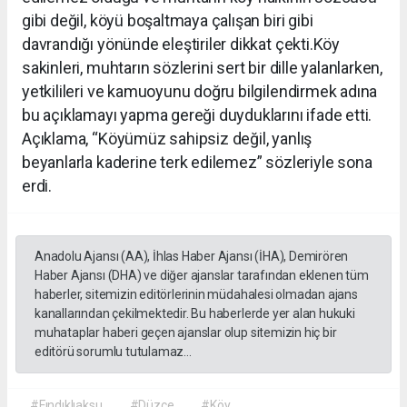
gibi değil, köyü boşaltmaya çalışan biri gibi
davrandığı yönünde eleştiriler dikkat çekti.Köy
sakinleri, muhtarın sözlerini sert bir dille yalanlarken,
yetkilileri ve kamuoyunu doğru bilgilendirmek adına
bu açıklamayı yapma gereği duyduklarını ifade etti.
Açıklama, “Köyümüz sahipsiz değil, yanlış
beyanlarla kaderine terk edilemez” sözleriyle sona
erdi.
Anadolu Ajansı (AA), İhlas Haber Ajansı (İHA), Demirören
Haber Ajansı (DHA) ve diğer ajanslar tarafından eklenen tüm
haberler, sitemizin editörlerinin müdahalesi olmadan ajans
kanallarından çekilmektedir. Bu haberlerde yer alan hukuki
muhataplar haberi geçen ajanslar olup sitemizin hiç bir
editörü sorumlu tutulamaz...
#Fındıklıaksu
#Düzce
#Köy