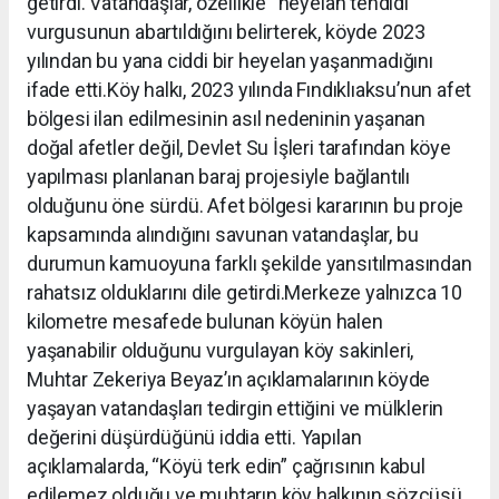
getirdi. Vatandaşlar, özellikle “heyelan tehdidi”
vurgusunun abartıldığını belirterek, köyde 2023
yılından bu yana ciddi bir heyelan yaşanmadığını
ifade etti.Köy halkı, 2023 yılında Fındıklıaksu’nun afet
bölgesi ilan edilmesinin asıl nedeninin yaşanan
doğal afetler değil, Devlet Su İşleri tarafından köye
yapılması planlanan baraj projesiyle bağlantılı
olduğunu öne sürdü. Afet bölgesi kararının bu proje
kapsamında alındığını savunan vatandaşlar, bu
durumun kamuoyuna farklı şekilde yansıtılmasından
rahatsız olduklarını dile getirdi.Merkeze yalnızca 10
kilometre mesafede bulunan köyün halen
yaşanabilir olduğunu vurgulayan köy sakinleri,
Muhtar Zekeriya Beyaz’ın açıklamalarının köyde
yaşayan vatandaşları tedirgin ettiğini ve mülklerin
değerini düşürdüğünü iddia etti. Yapılan
açıklamalarda, “Köyü terk edin” çağrısının kabul
edilemez olduğu ve muhtarın köy halkının sözcüsü