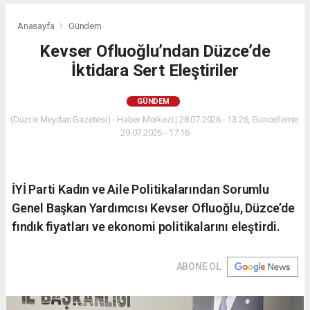
Anasayfa
Gündem
Kevser Ofluoğlu’ndan Düzce’de
İktidara Sert Eleştiriler
GÜNDEM
(Düzce Meydan Gazetesi) - Haber Merkezi | 28.07.2026 - 13:26, Güncelleme:
29.07.2026 - 17:16
İYİ Parti Kadın ve Aile Politikalarından Sorumlu
Genel Başkan Yardımcısı Kevser Ofluoğlu, Düzce’de
fındık fiyatları ve ekonomi politikalarını eleştirdi.
ABONE OL