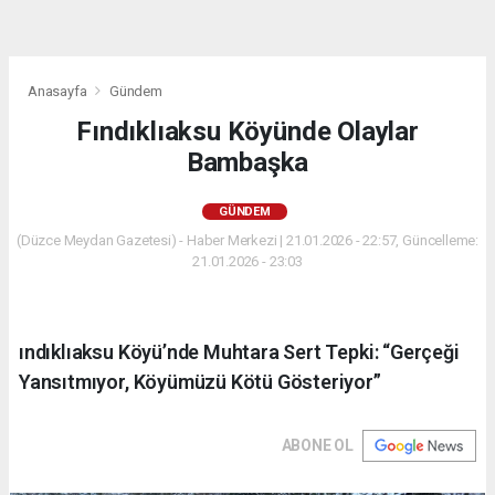
Anasayfa
Gündem
Fındıklıaksu Köyünde Olaylar
Bambaşka
GÜNDEM
(Düzce Meydan Gazetesi) - Haber Merkezi | 21.01.2026 - 22:57, Güncelleme:
21.01.2026 - 23:03
ındıklıaksu Köyü’nde Muhtara Sert Tepki: “Gerçeği
Yansıtmıyor, Köyümüzü Kötü Gösteriyor”
ABONE OL