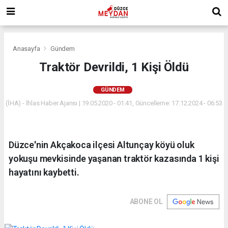
Anasayfa
Gündem
Traktör Devrildi, 1 Kişi Öldü
GÜNDEM
(İHA) - İhlas Haber Ajansı | 19.05.2020 - 01:41, Güncelleme: 17.12.2024 - 06:53
Düzce'nin Akçakoca ilçesi Altunçay köyü oluk
yokuşu mevkisinde yaşanan traktör kazasında 1 kişi
hayatını kaybetti.
ABONE OL