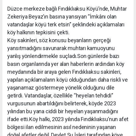
Düzce merkeze bağlı Fındıklıaksu Köyü’nde, Muhtar
Zekeriya Beyaz’ın basına yansıyan “İmkânı olan
vatandaşlar köyü terk etsin” şeklindeki açıklamaları
köy halkının tepkisini çekti.
Köy sakinleri, söz konusu beyanların gerçeği
yansıtmadığını savunarak muhtarı kamuoyunu
yanlış yönlendirmekle suçladı.Son günlerde bazı
basın organlarında yer alan haberlerin ardından köy
meydanında bir araya gelen Fındıklıaksu sakinleri,
yapılan açıklamaların köyü olduğundan daha riskli ve
yaşanamaz göstermeye yönelik olduğunu dile
getirdi. Vatandaşlar, özellikle “heyelan tehdidi”
vurgusunun abartıldığını belirterek, köyde 2023
yılından bu yana ciddi bir heyelan yaşanmadığını
ifade etti.Köy halkı, 2023 yılında Fındıklıaksu’nun afet
bölgesi ilan edilmesinin asıl nedeninin yaşanan
doğal afetler değil, Devlet Su İşleri tarafından köye