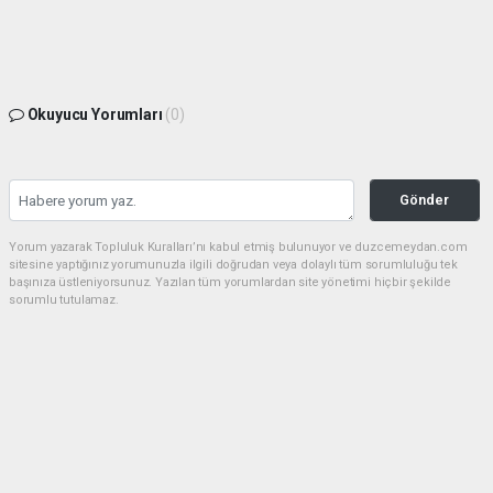
Okuyucu Yorumları
(0)
Gönder
Yorum yazarak Topluluk Kuralları’nı kabul etmiş bulunuyor ve duzcemeydan.com
sitesine yaptığınız yorumunuzla ilgili doğrudan veya dolaylı tüm sorumluluğu tek
başınıza üstleniyorsunuz. Yazılan tüm yorumlardan site yönetimi hiçbir şekilde
sorumlu tutulamaz.