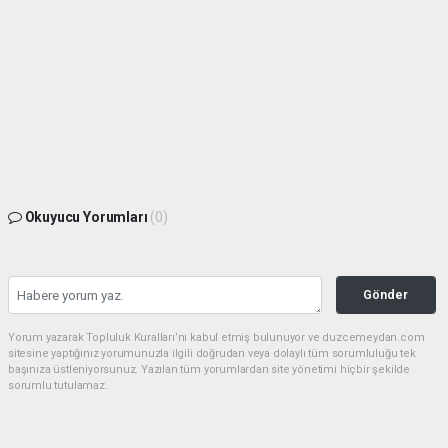
Okuyucu Yorumları
(0)
Gönder
Yorum yazarak Topluluk Kuralları’nı kabul etmiş bulunuyor ve duzcemeydan.com
sitesine yaptığınız yorumunuzla ilgili doğrudan veya dolaylı tüm sorumluluğu tek
başınıza üstleniyorsunuz. Yazılan tüm yorumlardan site yönetimi hiçbir şekilde
sorumlu tutulamaz.