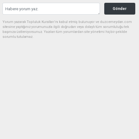
Gönder
Yorum yazarak Topluluk Kuralları’nı kabul etmiş bulunuyor ve duzcemeydan.com
sitesine yaptığınız yorumunuzla ilgili doğrudan veya dolaylı tüm sorumluluğu tek
başınıza üstleniyorsunuz. Yazılan tüm yorumlardan site yönetimi hiçbir şekilde
sorumlu tutulamaz.