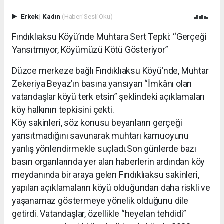
Erkek
|
Kadın
(Haberi Sesli Oku)
Fındıklıaksu Köyü’nde Muhtara Sert Tepki: “Gerçeği
Yansıtmıyor, Köyümüzü Kötü Gösteriyor”
Düzce merkeze bağlı Fındıklıaksu Köyü’nde, Muhtar
Zekeriya Beyaz’ın basına yansıyan “İmkânı olan
vatandaşlar köyü terk etsin” şeklindeki açıklamaları
köy halkının tepkisini çekti.
Köy sakinleri, söz konusu beyanların gerçeği
yansıtmadığını savunarak muhtarı kamuoyunu
yanlış yönlendirmekle suçladı.Son günlerde bazı
basın organlarında yer alan haberlerin ardından köy
meydanında bir araya gelen Fındıklıaksu sakinleri,
yapılan açıklamaların köyü olduğundan daha riskli ve
yaşanamaz göstermeye yönelik olduğunu dile
getirdi. Vatandaşlar, özellikle “heyelan tehdidi”