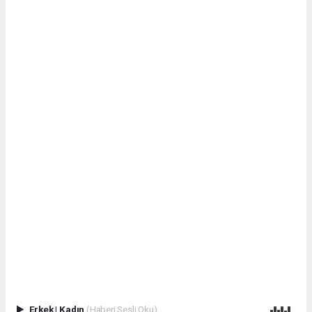
Erkek
|
Kadın
(Haberi Sesli Oku)