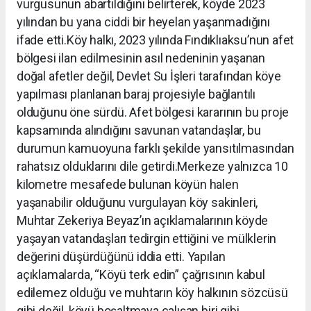
vurgusunun abartıldığını belirterek, köyde 2023
yılından bu yana ciddi bir heyelan yaşanmadığını
ifade etti.Köy halkı, 2023 yılında Fındıklıaksu’nun afet
bölgesi ilan edilmesinin asıl nedeninin yaşanan
doğal afetler değil, Devlet Su İşleri tarafından köye
yapılması planlanan baraj projesiyle bağlantılı
olduğunu öne sürdü. Afet bölgesi kararının bu proje
kapsamında alındığını savunan vatandaşlar, bu
durumun kamuoyuna farklı şekilde yansıtılmasından
rahatsız olduklarını dile getirdi.Merkeze yalnızca 10
kilometre mesafede bulunan köyün halen
yaşanabilir olduğunu vurgulayan köy sakinleri,
Muhtar Zekeriya Beyaz’ın açıklamalarının köyde
yaşayan vatandaşları tedirgin ettiğini ve mülklerin
değerini düşürdüğünü iddia etti. Yapılan
açıklamalarda, “Köyü terk edin” çağrısının kabul
edilemez olduğu ve muhtarın köy halkının sözcüsü
gibi değil, köyü boşaltmaya çalışan biri gibi