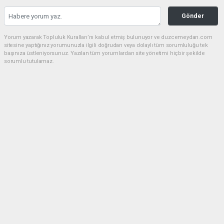
Gönder
Yorum yazarak Topluluk Kuralları’nı kabul etmiş bulunuyor ve duzcemeydan.com
sitesine yaptığınız yorumunuzla ilgili doğrudan veya dolaylı tüm sorumluluğu tek
başınıza üstleniyorsunuz. Yazılan tüm yorumlardan site yönetimi hiçbir şekilde
sorumlu tutulamaz.