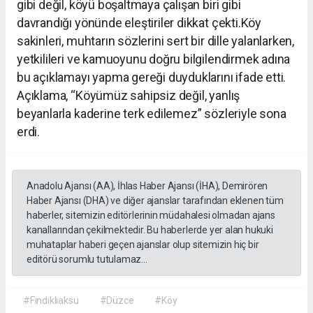
gibi değil, köyü boşaltmaya çalışan biri gibi
davrandığı yönünde eleştiriler dikkat çekti.Köy
sakinleri, muhtarın sözlerini sert bir dille yalanlarken,
yetkilileri ve kamuoyunu doğru bilgilendirmek adına
bu açıklamayı yapma gereği duyduklarını ifade etti.
Açıklama, “Köyümüz sahipsiz değil, yanlış
beyanlarla kaderine terk edilemez” sözleriyle sona
erdi.
Anadolu Ajansı (AA), İhlas Haber Ajansı (İHA), Demirören
Haber Ajansı (DHA) ve diğer ajanslar tarafından eklenen tüm
haberler, sitemizin editörlerinin müdahalesi olmadan ajans
kanallarından çekilmektedir. Bu haberlerde yer alan hukuki
muhataplar haberi geçen ajanslar olup sitemizin hiç bir
editörü sorumlu tutulamaz...
#Fındıklıaksu
#Düzce
#Köy