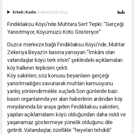
Erkek
|
Kadın
(Haberi Sesli Oku)
Fındıklıaksu Köyü’nde Muhtara Sert Tepki: “Gerçeği
Yansıtmıyor, Köyümüzü Kötü Gösteriyor”
Düzce merkeze bağlı Fındıklıaksu Köyü’nde, Muhtar
Zekeriya Beyaz’ın basına yansıyan “İmkânı olan
vatandaşlar köyü terk etsin” şeklindeki açıklamaları
köy halkının tepkisini çekti.
Köy sakinleri, söz konusu beyanların gerçeği
yansıtmadığını savunarak muhtarı kamuoyunu
yanlış yönlendirmekle suçladı.Son günlerde bazı
basın organlarında yer alan haberlerin ardından köy
meydanında bir araya gelen Fındıklıaksu sakinleri,
yapılan açıklamaların köyü olduğundan daha riskli ve
yaşanamaz göstermeye yönelik olduğunu dile
getirdi. Vatandaşlar, özellikle “heyelan tehdidi”