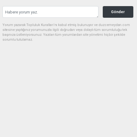
Gönder
Yorum yazarak Topluluk Kuralları’nı kabul etmiş bulunuyor ve duzcemeydan.com
sitesine yaptığınız yorumunuzla ilgili doğrudan veya dolaylı tüm sorumluluğu tek
başınıza üstleniyorsunuz. Yazılan tüm yorumlardan site yönetimi hiçbir şekilde
sorumlu tutulamaz.