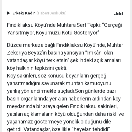
Erkek
|
Kadın
(Haberi Sesli Oku)
Fındıklıaksu Köyü’nde Muhtara Sert Tepki: “Gerçeği
Yansıtmıyor, Köyümüzü Kötü Gösteriyor”
Düzce merkeze bağlı Fındıklıaksu Köyü’nde, Muhtar
Zekeriya Beyaz’ın basına yansıyan “İmkânı olan
vatandaşlar köyü terk etsin” şeklindeki açıklamaları
köy halkının tepkisini çekti.
Köy sakinleri, söz konusu beyanların gerçeği
yansıtmadığını savunarak muhtarı kamuoyunu
yanlış yönlendirmekle suçladı.Son günlerde bazı
basın organlarında yer alan haberlerin ardından köy
meydanında bir araya gelen Fındıklıaksu sakinleri,
yapılan açıklamaların köyü olduğundan daha riskli ve
yaşanamaz göstermeye yönelik olduğunu dile
getirdi. Vatandaşlar, özellikle “heyelan tehdidi”