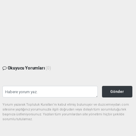
Okuyucu Yorumları
(0)
Gönder
Yorum yazarak Topluluk Kuralları’nı kabul etmiş bulunuyor ve duzcemeydan.com
sitesine yaptığınız yorumunuzla ilgili doğrudan veya dolaylı tüm sorumluluğu tek
başınıza üstleniyorsunuz. Yazılan tüm yorumlardan site yönetimi hiçbir şekilde
sorumlu tutulamaz.