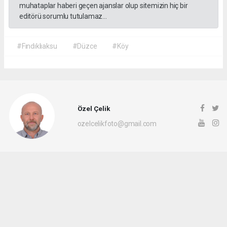
muhataplar haberi geçen ajanslar olup sitemizin hiç bir
editörü sorumlu tutulamaz...
#Fındıklıaksu
#Düzce
#Köy
Özel Çelik
ozelcelikfoto@gmail.com