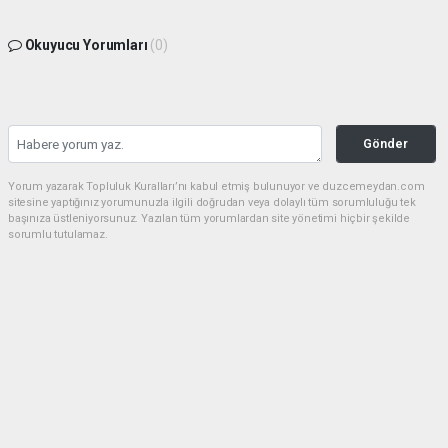
Okuyucu Yorumları
(0)
Gönder
Yorum yazarak Topluluk Kuralları’nı kabul etmiş bulunuyor ve duzcemeydan.com
sitesine yaptığınız yorumunuzla ilgili doğrudan veya dolaylı tüm sorumluluğu tek
başınıza üstleniyorsunuz. Yazılan tüm yorumlardan site yönetimi hiçbir şekilde
sorumlu tutulamaz.