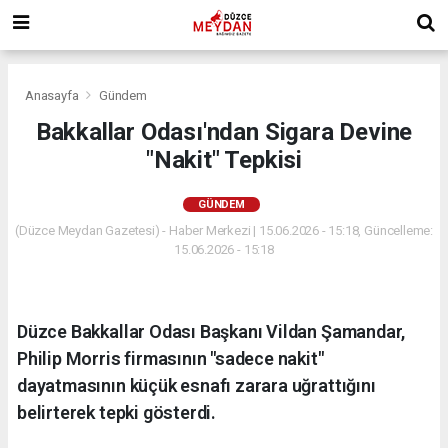
Anasayfa
Gündem
Bakkallar Odası'ndan Sigara Devine
"Nakit" Tepkisi
GÜNDEM
(Düzce Meydan Gazetesi) - Haber Merkezi | 15.06.2026 - 15:18, Güncelleme:
15.06.2026 - 15:18
Düzce Bakkallar Odası Başkanı Vildan Şamandar,
Philip Morris firmasının "sadece nakit"
dayatmasının küçük esnafı zarara uğrattığını
belirterek tepki gösterdi.