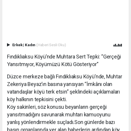
Erkek
|
Kadın
(Haberi Sesli Oku)
Fındıklıaksu Köyü’nde Muhtara Sert Tepki: “Gerçeği
Yansıtmıyor, Köyümüzü Kötü Gösteriyor”
Düzce merkeze bağlı Fındıklıaksu Köyü’nde, Muhtar
Zekeriya Beyaz’ın basına yansıyan “İmkânı olan
vatandaşlar köyü terk etsin” şeklindeki açıklamaları
köy halkının tepkisini çekti.
Köy sakinleri, söz konusu beyanların gerçeği
yansıtmadığını savunarak muhtarı kamuoyunu
yanlış yönlendirmekle suçladı.Son günlerde bazı
basın organlarında yer alan haberlerin ardından köy