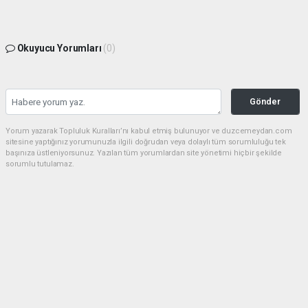
Okuyucu Yorumları
(0)
Gönder
Yorum yazarak Topluluk Kuralları’nı kabul etmiş bulunuyor ve duzcemeydan.com
sitesine yaptığınız yorumunuzla ilgili doğrudan veya dolaylı tüm sorumluluğu tek
başınıza üstleniyorsunuz. Yazılan tüm yorumlardan site yönetimi hiçbir şekilde
sorumlu tutulamaz.