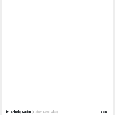
Erkek
|
Kadın
(Haberi Sesli Oku)