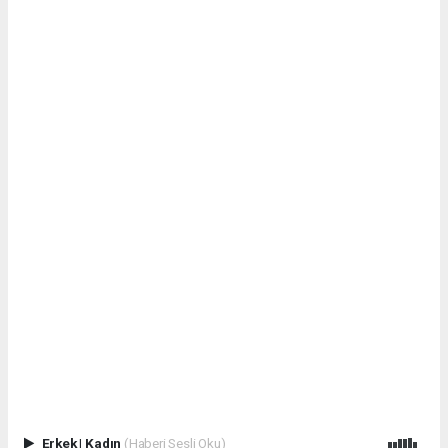
Erkek
|
Kadın
(Haberi Sesli Oku)