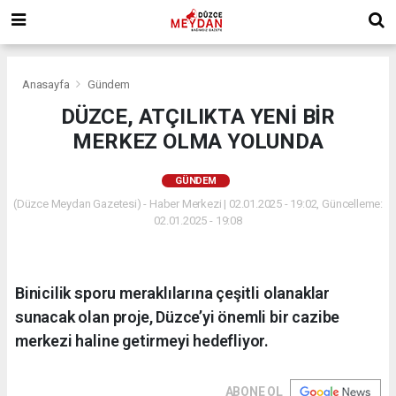
Anasayfa
Gündem
DÜZCE, ATÇILIKTA YENİ BİR
MERKEZ OLMA YOLUNDA
GÜNDEM
(Düzce Meydan Gazetesi) - Haber Merkezi | 02.01.2025 - 19:02, Güncelleme:
02.01.2025 - 19:08
Binicilik sporu meraklılarına çeşitli olanaklar
sunacak olan proje, Düzce’yi önemli bir cazibe
merkezi haline getirmeyi hedefliyor.
ABONE OL