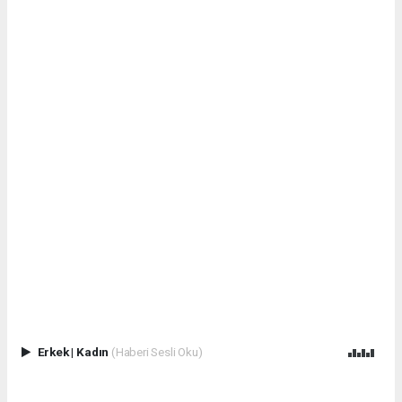
Erkek
|
Kadın
(Haberi Sesli Oku)