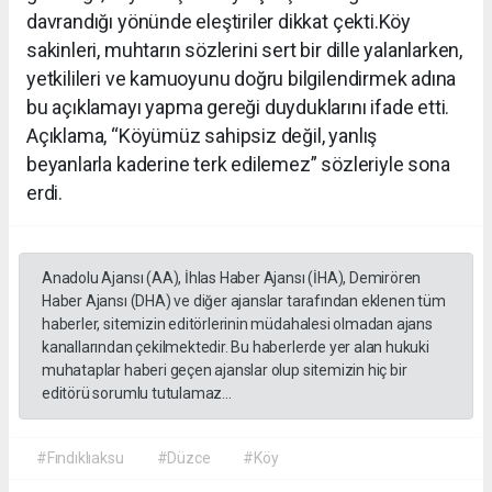
davrandığı yönünde eleştiriler dikkat çekti.Köy
sakinleri, muhtarın sözlerini sert bir dille yalanlarken,
yetkilileri ve kamuoyunu doğru bilgilendirmek adına
bu açıklamayı yapma gereği duyduklarını ifade etti.
Açıklama, “Köyümüz sahipsiz değil, yanlış
beyanlarla kaderine terk edilemez” sözleriyle sona
erdi.
Anadolu Ajansı (AA), İhlas Haber Ajansı (İHA), Demirören
Haber Ajansı (DHA) ve diğer ajanslar tarafından eklenen tüm
haberler, sitemizin editörlerinin müdahalesi olmadan ajans
kanallarından çekilmektedir. Bu haberlerde yer alan hukuki
muhataplar haberi geçen ajanslar olup sitemizin hiç bir
editörü sorumlu tutulamaz...
#Fındıklıaksu
#Düzce
#Köy