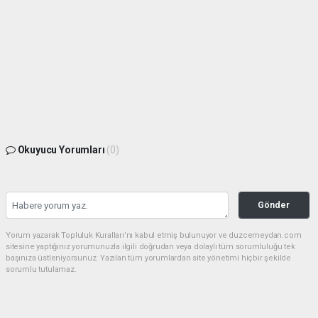
Okuyucu Yorumları
(0)
Gönder
Yorum yazarak Topluluk Kuralları’nı kabul etmiş bulunuyor ve duzcemeydan.com
sitesine yaptığınız yorumunuzla ilgili doğrudan veya dolaylı tüm sorumluluğu tek
başınıza üstleniyorsunuz. Yazılan tüm yorumlardan site yönetimi hiçbir şekilde
sorumlu tutulamaz.