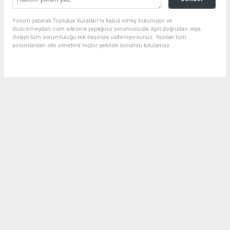
Yorum yazarak Topluluk Kuralları’nı kabul etmiş bulunuyor ve
duzcemeydan.com sitesine yaptığınız yorumunuzla ilgili doğrudan veya
dolaylı tüm sorumluluğu tek başınıza üstleniyorsunuz. Yazılan tüm
yorumlardan site yönetimi hiçbir şekilde sorumlu tutulamaz.