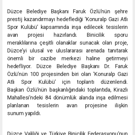
Düzce Belediye Başkanı Faruk Özlü’nün şehre
prestij kazandırmayı
hedeflediği ‘Konuralp Gazi Atlı
Spor Kulübü’ kapsamında inşa edilecek
tesislerin
avan projesi hazırlandı. Binicilik sporu
meraklılarına
çeşitli olanaklar sunacak olan proje,
Düzce’yi ulusal ve uluslararası
arenada tanıtarak
önemli bir cazibe merkezi haline getirmeyi
hedefliyor.
Düzce Belediye Başkanı Dr. Faruk
Özlü’nün 100 projesinden biri olan
‘Konuralp Gazi
Atlı Spor Kulübü’ için toplantı düzenlendi.
Başkan
Özlü’nün başkanlığındaki toplantıda, Kirazlı
Mahallesi’ndeki 84 dönümlük
alanda inşa edilmesi
planlanan tesislerin avan projesine ilişkin
sunum
yapıldı.
Düzce Valiliği ve Türkiye Binicilik Federasyonu’nun