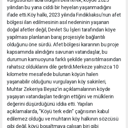
yılından bu yana ciddi bir heyelan yaşanmadığını
ifade etti.Köy halkı, 2023 yılında Fındıklıaksu’nun afet
bölgesi ilan edilmesinin asıl nedeninin yaşanan
doğal afetler değil, Devlet Su İşleri tarafından köye
yapılması planlanan baraj projesiyle bağlantılı
olduğunu öne sürdü. Afet bölgesi kararının bu proje
kapsamında alındığını savunan vatandaşlar, bu
durumun kamuoyuna farklı şekilde yansıtılmasından
rahatsız olduklarını dile getirdi.Merkeze yalnızca 10
kilometre mesafede bulunan köyün halen
yaşanabilir olduğunu vurgulayan köy sakinleri,
Muhtar Zekeriya Beyaz’ın açıklamalarının köyde
yaşayan vatandaşları tedirgin ettiğini ve mülklerin
değerini düşürdüğünü iddia etti. Yapılan
açıklamalarda, “Köyü terk edin” çağrısının kabul
edilemez olduğu ve muhtarın köy halkının sözcüsü
gibi değil, köyü boşaltmaya çalışan biri gibi