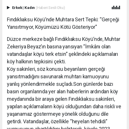
Erkek
|
Kadın
(Haberi Sesli Oku)
Fındıklıaksu Köyü’nde Muhtara Sert Tepki: “Gerçeği
Yansıtmıyor, Köyümüzü Kötü Gösteriyor”
Düzce merkeze bağlı Fındıklıaksu Köyü’nde, Muhtar
Zekeriya Beyaz’ın basına yansıyan “İmkânı olan
vatandaşlar köyü terk etsin” şeklindeki açıklamaları
köy halkının tepkisini çekti.
Köy sakinleri, söz konusu beyanların gerçeği
yansıtmadığını savunarak muhtarı kamuoyunu
yanlış yönlendirmekle suçladı.Son günlerde bazı
basın organlarında yer alan haberlerin ardından köy
meydanında bir araya gelen Fındıklıaksu sakinleri,
yapılan açıklamaların köyü olduğundan daha riskli ve
yaşanamaz göstermeye yönelik olduğunu dile
getirdi. Vatandaşlar, özellikle “heyelan tehdidi”
vurgusunun abartıldığını belirterek, köyde 2023