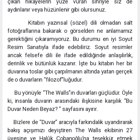
çıkan hikâyelerin yüze vuran sihriyle siz de
aydınlanır veya hüzünlenir gibi olursunuz.
Kitabın yazınsal (sözel) dili olmadan salt
fotoğraflarına bakarak o görselden ne anlamamız
gerektiğini çıkaramıyoruz. Bu durumu en iyi Soyut
Resim Sanatıyla ifade edebiliriz. Soyut resimler
ancak felsefe dili ile ifade edildiğinde anlaşılırlık,
derinlik ve bütünlük kazanır. İşte bu kitabın her bir
duvarına toslar gibi çarpılmanın altında yatan gerçek
de o duvarların “filozof”luğudur.
Bu yönüyle “The Walls”ın duvarları güçlüdür. Öyle
ki, insanla duvarın arasındaki ilişkisine karşılık “Bu
Duvar Neden Beyaz? “ sayfasını ayırır.
Bizlere de “Duvar” aracıyla farkındalık uyandırarak
bakış açışımızı deyiştiren The Walls ekibinin 27
üyesine ve Halûk Çobanoğlu’na teşekkür etmek