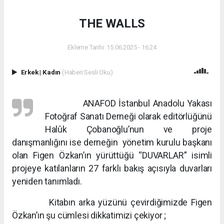
THE WALLS
Ekleme Tarihi: 15.06.2025 - 16:24
Erkek
|
Kadın
(Haberi Sesli Oku)
ANAFOD İstanbul Anadolu Yakası
Fotoğraf Sanatı Derneği olarak editörlüğünü
Halûk Çobanoğlu’nun ve proje
danışmanlığını ise derneğin yönetim kurulu başkanı
olan Figen Özkan’ın yürüttüğü “DUVARLAR” isimli
projeye katılanların 27 farklı bakış açısıyla duvarları
yeniden tanımladı.
Kitabın arka yüzünü çevirdiğimizde Figen
Özkan’ın şu cümlesi dikkatimizi çekiyor ;