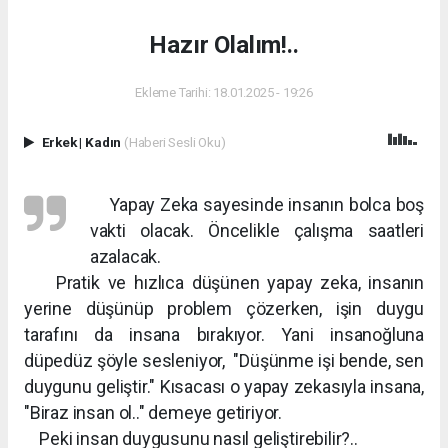
Hazır Olalım!..
Ekleme Tarihi: 18.01.2025 - 19:26
Erkek
|
Kadın
(Haberi Sesli Oku)
Yapay Zeka sayesinde insanın bolca boş
vakti olacak. Öncelikle çalışma saatleri
azalacak.
Pratik ve hızlıca düşünen yapay zeka, insanın
yerine düşünüp problem çözerken, işin duygu
tarafını da insana bırakıyor. Yani insanoğluna
düpedüz şöyle sesleniyor, "Düşünme işi bende, sen
duygunu geliştir." Kısacası o yapay zekasıyla insana,
"Biraz insan ol.." demeye getiriyor.
Peki insan duygusunu nasıl geliştirebilir?..