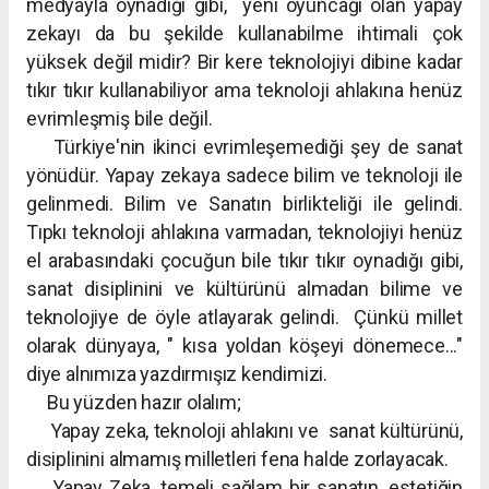
medyayla oynadığı gibi, yeni oyuncağı olan yapay
zekayı da bu şekilde kullanabilme ihtimali çok
yüksek değil midir? Bir kere teknolojiyi dibine kadar
tıkır tıkır kullanabiliyor ama teknoloji ahlakına henüz
evrimleşmiş bile değil.
Türkiye'nin ikinci evrimleşemediği şey de sanat
yönüdür. Yapay zekaya sadece bilim ve teknoloji ile
gelinmedi. Bilim ve Sanatın birlikteliği ile gelindi.
Tıpkı teknoloji ahlakına varmadan, teknolojiyi henüz
el arabasındaki çocuğun bile tıkır tıkır oynadığı gibi,
sanat disiplinini ve kültürünü almadan bilime ve
teknolojiye de öyle atlayarak gelindi. Çünkü millet
olarak dünyaya, " kısa yoldan köşeyi dönemece..."
diye alnımıza yazdırmışız kendimizi.
Bu yüzden hazır olalım;
Yapay zeka, teknoloji ahlakını ve sanat kültürünü,
disiplinini almamış milletleri fena halde zorlayacak.
Yapay Zeka, temeli sağlam bir sanatın, estetiğin